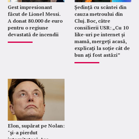
Gest impresionant
Ședință cu scântei din
făcut de Lionel Messi.
cauza metroului din
A donat 80.000 de euro
Cluj. Boc, către
pentru o regiune
consilierii USR: „Cu 10
devastată de incendii
like-uri pe internet și
mamă, mergeți acasă,
explicați la soție cât de
bun ați fost astăzi”
Elon, supărat pe Nolan:
"şi-a pierdut