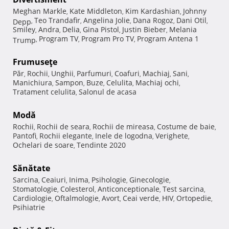
Meghan Markle
Kate Middleton
Kim Kardashian
Johnny
,
,
,
Teo Trandafir
Angelina Jolie
Dana Rogoz
Dani Otil
Depp
,
,
,
,
,
Smiley
Andra
Delia
Gina Pistol
Justin Bieber
Melania
,
,
,
,
,
Program TV
Program Pro TV
Program Antena 1
Trump
,
,
,
Frumuseţe
Păr
Rochii
Unghii
Parfumuri
Coafuri
Machiaj
Sani
,
,
,
,
,
,
,
Manichiura
Sampon
Buze
Celulita
Machiaj ochi
,
,
,
,
,
Tratament celulita
Salonul de acasa
,
Modă
Rochii
Rochii de seara
Rochii de mireasa
Costume de baie
,
,
,
,
Pantofi
Rochii elegante
Inele de logodna
Verighete
,
,
,
,
Ochelari de soare
Tendinte 2020
,
Sănătate
Sarcina
Ceaiuri
Inima
Psihologie
Ginecologie
,
,
,
,
,
Stomatologie
Colesterol
Anticonceptionale
Test sarcina
,
,
,
,
Cardiologie
Oftalmologie
Avort
Ceai verde
HIV
Ortopedie
,
,
,
,
,
,
Psihiatrie