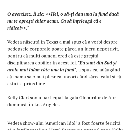
O avertizez. Îi zic: <<Hei, o să-ţi dau una la fund dacă
nu te opreşti chiar acum. Ca să înţeleagă că e
ridicol>>."
Vedeta născută în Texas a mai spus că a vorbi despre
pedepsele corporale poate părea un lucru nepotrivit,
pentru că mulţi oameni cred că este greşită
disciplinarea copiilor în acest fel.
"Eu sunt din Sud şi
acolo mai luăm câte una la fund"
, a spus ea, adăugând
că mama sa o mai plesnea uneori când sărea calul şi că
asta i-a prins bine.
Kelly Clarkson a participat la gala Globurilor de Aur
duminică, în Los Angeles.
Vedeta show-ului "American Idol" a fost foarte fericită
să o întâlnească pe Meryl Streep pe covorul roşu. Kelly