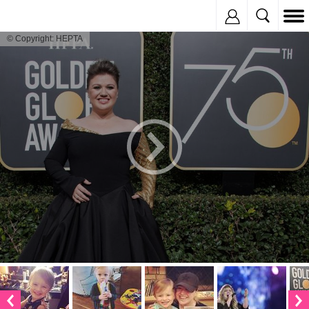
Inregistreaza
© Copyright: HEPTA