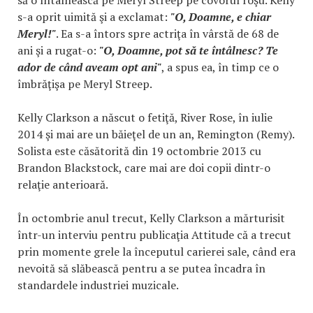
s-a oprit uimită şi a exclamat:
"O, Doamne, e chiar
Meryl!"
. Ea s-a întors spre actriţa în vârstă de 68 de
ani şi a rugat-o:
"O, Doamne, pot să te întâlnesc? Te
ador de când aveam opt ani"
, a spus ea, în timp ce o
îmbrăţişa pe Meryl Streep.
Kelly Clarkson a născut o fetiţă, River Rose, în iulie
2014 şi mai are un băieţel de un an, Remington (Remy).
Solista este căsătorită din 19 octombrie 2013 cu
Brandon Blackstock, care mai are doi copii dintr-o
relaţie anterioară.
În octombrie anul trecut, Kelly Clarkson a mărturisit
într-un interviu pentru publicaţia Attitude că a trecut
prin momente grele la începutul carierei sale, când era
nevoită să slăbească pentru a se putea încadra în
standardele industriei muzicale.