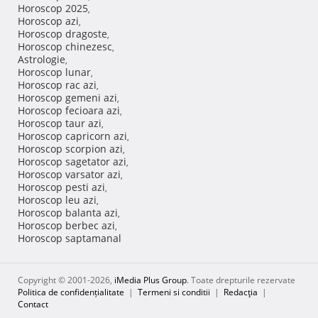
Horoscop 2025
,
Horoscop azi
,
Horoscop dragoste
,
Horoscop chinezesc
,
Astrologie
,
Horoscop lunar
,
Horoscop rac azi
,
Horoscop gemeni azi
,
Horoscop fecioara azi
,
Horoscop taur azi
,
Horoscop capricorn azi
,
Horoscop scorpion azi
,
Horoscop sagetator azi
,
Horoscop varsator azi
,
Horoscop pesti azi
,
Horoscop leu azi
,
Horoscop balanta azi
,
Horoscop berbec azi
,
Horoscop saptamanal
Copyright © 2001-2026,
iMedia Plus Group
. Toate drepturile rezervate
Politica de confidențialitate
|
Termeni si conditii
|
Redacţia
|
Contact