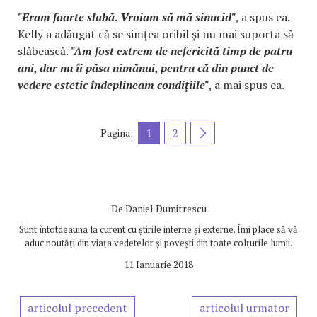
"Eram foarte slabă. Vroiam să mă sinucid"
, a spus ea.
Kelly a adăugat că se simţea oribil şi nu mai suporta să
slăbească.
"Am fost extrem de nefericită timp de patru
ani, dar nu îi păsa nimănui, pentru că din punct de
vedere estetic îndeplineam condiţiile"
, a mai spus ea.
1
2
Pagina:
De
Daniel Dumitrescu
Sunt întotdeauna la curent cu știrile interne și externe. Îmi place să vă
aduc noutăți din viața vedetelor și povești din toate colțurile lumii.
11 Ianuarie 2018
articolul precedent
articolul urmator