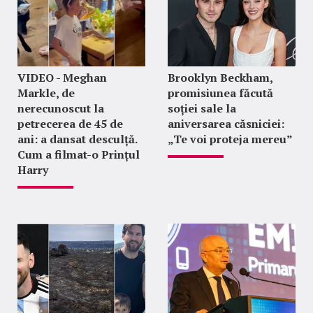
VIDEO - Meghan
Brooklyn Beckham,
Markle, de
promisiunea făcută
nerecunoscut la
soției sale la
petrecerea de 45 de
aniversarea căsniciei:
ani: a dansat desculță.
„Te voi proteja mereu”
Cum a filmat-o Prințul
Harry