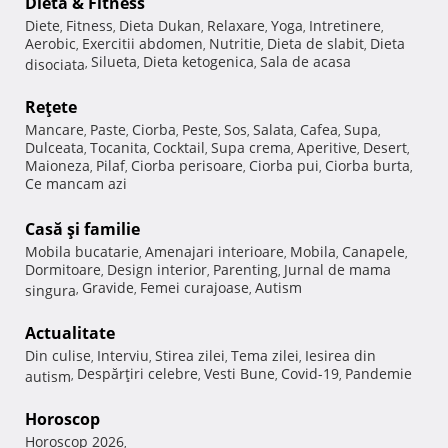
Dietă & Fitness
Diete
Fitness
Dieta Dukan
Relaxare
Yoga
Intretinere
,
,
,
,
,
,
Aerobic
Exercitii abdomen
Nutritie
Dieta de slabit
Dieta
,
,
,
,
Silueta
Dieta ketogenica
Sala de acasa
disociata
,
,
,
Reţete
Mancare
Paste
Ciorba
Peste
Sos
Salata
Cafea
Supa
,
,
,
,
,
,
,
,
Dulceata
Tocanita
Cocktail
Supa crema
Aperitive
Desert
,
,
,
,
,
,
Maioneza
Pilaf
Ciorba perisoare
Ciorba pui
Ciorba burta
,
,
,
,
,
Ce mancam azi
Casă şi familie
Mobila bucatarie
Amenajari interioare
Mobila
Canapele
,
,
,
,
Dormitoare
Design interior
Parenting
Jurnal de mama
,
,
,
Gravide
Femei curajoase
Autism
singura
,
,
,
Actualitate
Din culise
Interviu
Stirea zilei
Tema zilei
Iesirea din
,
,
,
,
Despărţiri celebre
Vesti Bune
Covid-19
Pandemie
autism
,
,
,
,
Horoscop
Horoscop 2026
,