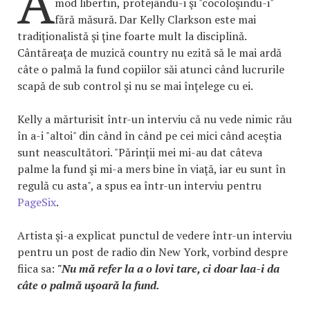
A
mod libertin, protejându-i şi "cocoloşindu-i"
fără măsură. Dar Kelly Clarkson este mai
tradiţionalistă şi ţine foarte mult la disciplină.
Cântăreaţa de muzică country nu ezită să le mai ardă
câte o palmă la fund copiilor săi atunci când lucrurile
scapă de sub control şi nu se mai înţelege cu ei.
Kelly a mărturisit într-un interviu că nu vede nimic rău
în a-i "altoi" din când în când pe cei mici când aceştia
sunt neascultători. "Părinţii mei mi-au dat câteva
palme la fund şi mi-a mers bine în viaţă, iar eu sunt în
regulă cu asta", a spus ea într-un interviu pentru
PageSix
.
Artista şi-a explicat punctul de vedere într-un interviu
pentru un post de radio din New York, vorbind despre
fiica sa:
"Nu mă refer la a o lovi tare, ci doar laa-i da
câte o palmă uşoară la fund.