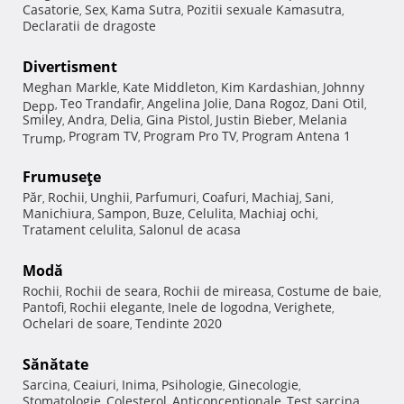
Casatorie
Sex
Kama Sutra
Pozitii sexuale Kamasutra
,
,
,
,
Declaratii de dragoste
Divertisment
Meghan Markle
Kate Middleton
Kim Kardashian
Johnny
,
,
,
Teo Trandafir
Angelina Jolie
Dana Rogoz
Dani Otil
Depp
,
,
,
,
,
Smiley
Andra
Delia
Gina Pistol
Justin Bieber
Melania
,
,
,
,
,
Program TV
Program Pro TV
Program Antena 1
Trump
,
,
,
Frumuseţe
Păr
Rochii
Unghii
Parfumuri
Coafuri
Machiaj
Sani
,
,
,
,
,
,
,
Manichiura
Sampon
Buze
Celulita
Machiaj ochi
,
,
,
,
,
Tratament celulita
Salonul de acasa
,
Modă
Rochii
Rochii de seara
Rochii de mireasa
Costume de baie
,
,
,
,
Pantofi
Rochii elegante
Inele de logodna
Verighete
,
,
,
,
Ochelari de soare
Tendinte 2020
,
Sănătate
Sarcina
Ceaiuri
Inima
Psihologie
Ginecologie
,
,
,
,
,
Stomatologie
Colesterol
Anticonceptionale
Test sarcina
,
,
,
,