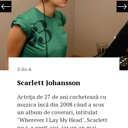
2
din
6
Scarlett Johansson
Actriţa de 27 de ani cochetează cu
muzica încă din 2008 când a scos
un album de coveruri, intitulat
"Wherever I Lay My Head". Scarlett
nu s-a oprit aici, iar un an mai