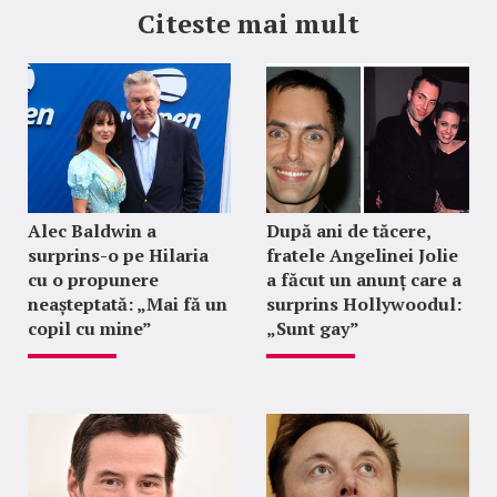
Citeste mai mult
Alec Baldwin a
După ani de tăcere,
surprins-o pe Hilaria
fratele Angelinei Jolie
cu o propunere
a făcut un anunț care a
neașteptată: „Mai fă un
surprins Hollywoodul:
copil cu mine”
„Sunt gay”