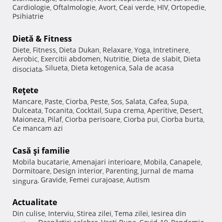
Cardiologie
Oftalmologie
Avort
Ceai verde
HIV
Ortopedie
,
,
,
,
,
,
Psihiatrie
Dietă & Fitness
Diete
Fitness
Dieta Dukan
Relaxare
Yoga
Intretinere
,
,
,
,
,
,
Aerobic
Exercitii abdomen
Nutritie
Dieta de slabit
Dieta
,
,
,
,
Silueta
Dieta ketogenica
Sala de acasa
disociata
,
,
,
Reţete
Mancare
Paste
Ciorba
Peste
Sos
Salata
Cafea
Supa
,
,
,
,
,
,
,
,
Dulceata
Tocanita
Cocktail
Supa crema
Aperitive
Desert
,
,
,
,
,
,
Maioneza
Pilaf
Ciorba perisoare
Ciorba pui
Ciorba burta
,
,
,
,
,
Ce mancam azi
Casă şi familie
Mobila bucatarie
Amenajari interioare
Mobila
Canapele
,
,
,
,
Dormitoare
Design interior
Parenting
Jurnal de mama
,
,
,
Gravide
Femei curajoase
Autism
singura
,
,
,
Actualitate
Din culise
Interviu
Stirea zilei
Tema zilei
Iesirea din
,
,
,
,