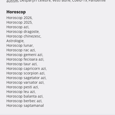
Despărţiri celebre
Vesti Bune
Covid-19
Pandemie
autism
,
,
,
,
Horoscop
Horoscop 2026
,
Horoscop 2025
,
Horoscop azi
,
Horoscop dragoste
,
Horoscop chinezesc
,
Astrologie
,
Horoscop lunar
,
Horoscop rac azi
,
Horoscop gemeni azi
,
Horoscop fecioara azi
,
Horoscop taur azi
,
Horoscop capricorn azi
,
Horoscop scorpion azi
,
Horoscop sagetator azi
,
Horoscop varsator azi
,
Horoscop pesti azi
,
Horoscop leu azi
,
Horoscop balanta azi
,
Horoscop berbec azi
,
Horoscop saptamanal