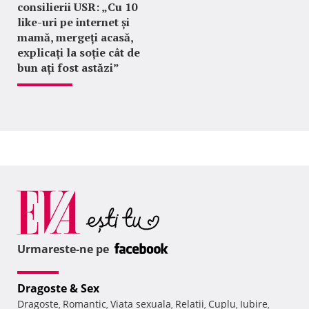
consilierii USR: „Cu 10
like-uri pe internet și
mamă, mergeți acasă,
explicați la soție cât de
bun ați fost astăzi”
Urmareste-ne pe
Dragoste & Sex
Dragoste
Romantic
Viata sexuala
Relatii
Cuplu
Iubire
,
,
,
,
,
,