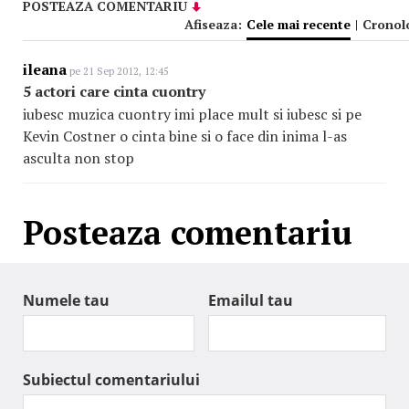
POSTEAZA COMENTARIU
Afiseaza:
Cele mai recente
|
Cronol
ileana
pe 21 Sep 2012, 12:45
5 actori care cinta cuontry
iubesc muzica cuontry imi place mult si iubesc si pe
Kevin Costner o cinta bine si o face din inima l-as
asculta non stop
Posteaza comentariu
Numele tau
Emailul tau
Subiectul comentariului