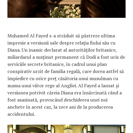
Mohamed Al Fayed s-a străduit să păstreze ultima
impresie a versiunii sale despre relația fiului său cu
Diana. Un inamic declarat al autorităților britanice,
miliardarul a susținut permanent că Dodi a fost ucis de
serviciile secrete britanice, în cadrul unui plan
conspirativ urzit de familia regală, care dorea astfel să
împiedice cu orice preț căsătoria unui musulman cu
mama unui viitor rege al Angliei. Al Fayed a lansat și
versiunea potrivit căreia Diana era însărcinată când a
fost asasinată, provocând deschiderea unei noi
anchete în acest caz, la zece ani de la producerea
accidentului.