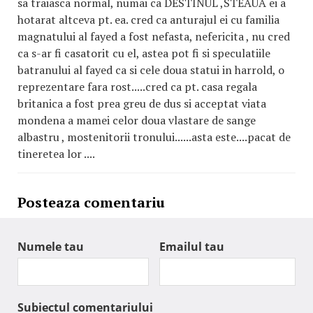
sa traiasca normal, numai ca DESTINUL ,STEAUA ei a
hotarat altceva pt. ea. cred ca anturajul ei cu familia
magnatului al fayed a fost nefasta, nefericita , nu cred
ca s-ar fi casatorit cu el, astea pot fi si speculatiile
batranului al fayed ca si cele doua statui in harrold, o
reprezentare fara rost.....cred ca pt. casa regala
britanica a fost prea greu de dus si acceptat viata
mondena a mamei celor doua vlastare de sange
albastru , mostenitorii tronului......asta este....pacat de
tineretea lor ....
Posteaza comentariu
Numele tau
Emailul tau
Subiectul comentariului