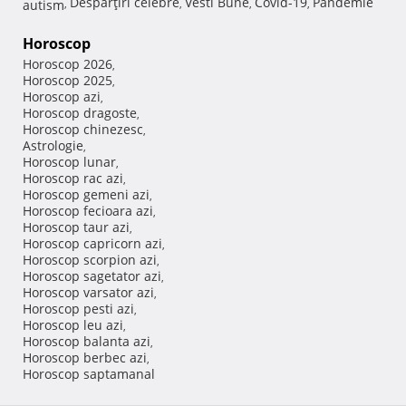
Despărţiri celebre
Vesti Bune
Covid-19
Pandemie
autism
,
,
,
,
Horoscop
Horoscop 2026
,
Horoscop 2025
,
Horoscop azi
,
Horoscop dragoste
,
Horoscop chinezesc
,
Astrologie
,
Horoscop lunar
,
Horoscop rac azi
,
Horoscop gemeni azi
,
Horoscop fecioara azi
,
Horoscop taur azi
,
Horoscop capricorn azi
,
Horoscop scorpion azi
,
Horoscop sagetator azi
,
Horoscop varsator azi
,
Horoscop pesti azi
,
Horoscop leu azi
,
Horoscop balanta azi
,
Horoscop berbec azi
,
Horoscop saptamanal