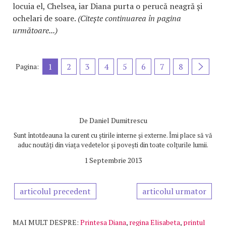
locuia el, Chelsea, iar Diana purta o perucă neagră și
ochelari de soare.
(Citește continuarea în pagina
următoare...)
1
2
3
4
5
6
7
8
Pagina:
De
Daniel Dumitrescu
Sunt întotdeauna la curent cu știrile interne și externe. Îmi place să vă
aduc noutăți din viața vedetelor și povești din toate colțurile lumii.
1 Septembrie 2013
articolul precedent
articolul urmator
MAI MULT DESPRE:
Printesa Diana
,
regina Elisabeta
,
printul