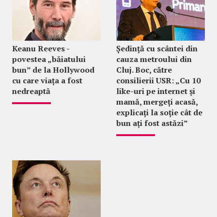
Keanu Reeves -
Ședință cu scântei din
povestea „băiatului
cauza metroului din
bun” de la Hollywood
Cluj. Boc, către
cu care viața a fost
consilierii USR: „Cu 10
nedreaptă
like-uri pe internet și
mamă, mergeți acasă,
explicați la soție cât de
bun ați fost astăzi”