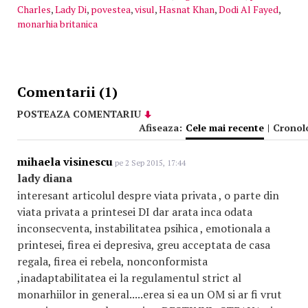
Charles
,
Lady Di
,
povestea
,
visul
,
Hasnat Khan
,
Dodi Al Fayed
,
monarhia britanica
Comentarii (1)
POSTEAZA COMENTARIU
Afiseaza:
Cele mai recente
|
Cronol
mihaela visinescu
pe 2 Sep 2015, 17:44
lady diana
interesant articolul despre viata privata , o parte din
viata privata a printesei DI dar arata inca odata
inconsecventa, instabilitatea psihica , emotionala a
printesei, firea ei depresiva, greu acceptata de casa
regala, firea ei rebela, nonconformista
,inadaptabilitatea ei la regulamentul strict al
monarhiilor in general.....erea si ea un OM si ar fi vrut