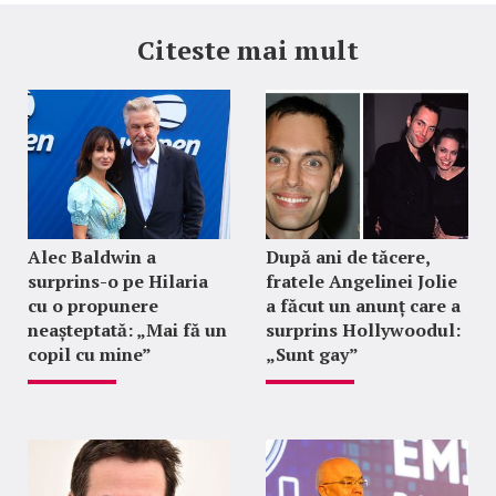
Citeste mai mult
Alec Baldwin a
După ani de tăcere,
surprins-o pe Hilaria
fratele Angelinei Jolie
cu o propunere
a făcut un anunț care a
neașteptată: „Mai fă un
surprins Hollywoodul:
copil cu mine”
„Sunt gay”