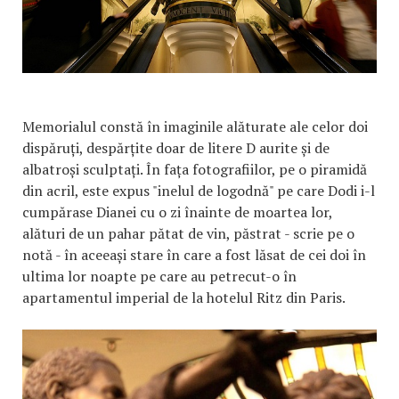
Memorialul constă în imaginile alăturate ale celor doi
dispăruți, despărțite doar de litere D aurite și de
albatroși sculptați. În fața fotografiilor, pe o piramidă
din acril, este expus "inelul de logodnă" pe care Dodi i-l
cumpărase Dianei cu o zi înainte de moartea lor,
alături de un pahar pătat de vin, păstrat - scrie pe o
notă - în aceeași stare în care a fost lăsat de cei doi în
ultima lor noapte pe care au petrecut-o în
apartamentul imperial de la hotelul Ritz din Paris.