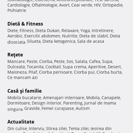
Cardiologie
Oftalmologie
Avort
Ceai verde
HIV
Ortopedie
,
,
,
,
,
,
Psihiatrie
Dietă & Fitness
Diete
Fitness
Dieta Dukan
Relaxare
Yoga
Intretinere
,
,
,
,
,
,
Aerobic
Exercitii abdomen
Nutritie
Dieta de slabit
Dieta
,
,
,
,
Silueta
Dieta ketogenica
Sala de acasa
disociata
,
,
,
Reţete
Mancare
Paste
Ciorba
Peste
Sos
Salata
Cafea
Supa
,
,
,
,
,
,
,
,
Dulceata
Tocanita
Cocktail
Supa crema
Aperitive
Desert
,
,
,
,
,
,
Maioneza
Pilaf
Ciorba perisoare
Ciorba pui
Ciorba burta
,
,
,
,
,
Ce mancam azi
Casă şi familie
Mobila bucatarie
Amenajari interioare
Mobila
Canapele
,
,
,
,
Dormitoare
Design interior
Parenting
Jurnal de mama
,
,
,
Gravide
Femei curajoase
Autism
singura
,
,
,
Actualitate
Din culise
Interviu
Stirea zilei
Tema zilei
Iesirea din
,
,
,
,