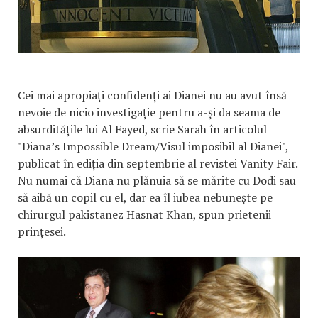
Cei mai apropiați confidenți ai Dianei nu au avut însă
nevoie de nicio investigație pentru a-și da seama de
absurditățile lui Al Fayed, scrie Sarah în articolul
"Diana’s Impossible Dream/Visul imposibil al Dianei",
publicat în ediția din septembrie al revistei Vanity Fair.
Nu numai că Diana nu plănuia să se mărite cu Dodi sau
să aibă un copil cu el, dar ea îl iubea nebunește pe
chirurgul pakistanez Hasnat Khan, spun prietenii
prințesei.