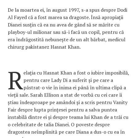
De la moartea ei, în august 1997, s-a spus despre Dodi
Al Fayed că a fost marea sa dragoste. Însă apropiații
Dianei susțin că ea nu avea de gând să se mărite cu
playboy-ul milionar sau să-i facă un copil, pentru că
era îndrăgostită nebunește de un alt bărbat, medicul
chirurg pakistanez Hasnat Khan.
R
elația cu Hasnat Khan a fost o iubire imposibilă,
pentru care Lady Di a suferit și pe care a
păstrat-o vie în inima ei până în ultima clipă a
vieții sale. Sarah Ellison a stat de vorbă cu cei care îi
știau îndeaproape pe amândoi și a scris pentru Vanity
Fair despre lupta prințesei pentru a salva puntea
instabilă dintre ei și despre teama lui Khan de a trăi cu
o celebritate de talia Dianei. O poveste despre
dragostea neîmplinită pe care Diana a dus-o cu ea în