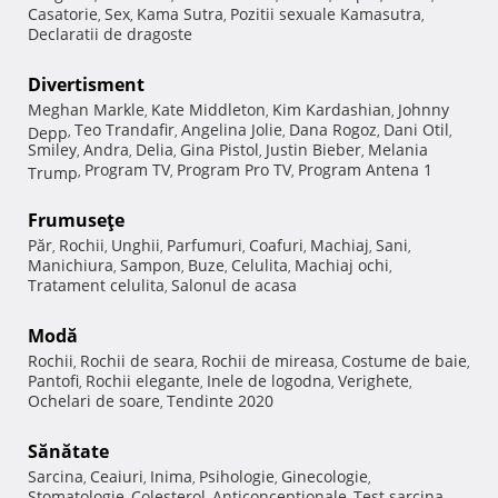
Casatorie
Sex
Kama Sutra
Pozitii sexuale Kamasutra
,
,
,
,
Declaratii de dragoste
Divertisment
Meghan Markle
Kate Middleton
Kim Kardashian
Johnny
,
,
,
Teo Trandafir
Angelina Jolie
Dana Rogoz
Dani Otil
Depp
,
,
,
,
,
Smiley
Andra
Delia
Gina Pistol
Justin Bieber
Melania
,
,
,
,
,
Program TV
Program Pro TV
Program Antena 1
Trump
,
,
,
Frumuseţe
Păr
Rochii
Unghii
Parfumuri
Coafuri
Machiaj
Sani
,
,
,
,
,
,
,
Manichiura
Sampon
Buze
Celulita
Machiaj ochi
,
,
,
,
,
Tratament celulita
Salonul de acasa
,
Modă
Rochii
Rochii de seara
Rochii de mireasa
Costume de baie
,
,
,
,
Pantofi
Rochii elegante
Inele de logodna
Verighete
,
,
,
,
Ochelari de soare
Tendinte 2020
,
Sănătate
Sarcina
Ceaiuri
Inima
Psihologie
Ginecologie
,
,
,
,
,
Stomatologie
Colesterol
Anticonceptionale
Test sarcina
,
,
,
,