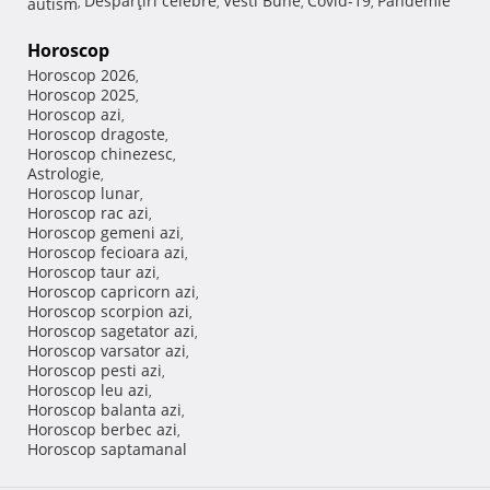
Despărţiri celebre
Vesti Bune
Covid-19
Pandemie
autism
,
,
,
,
Horoscop
Horoscop 2026
,
Horoscop 2025
,
Horoscop azi
,
Horoscop dragoste
,
Horoscop chinezesc
,
Astrologie
,
Horoscop lunar
,
Horoscop rac azi
,
Horoscop gemeni azi
,
Horoscop fecioara azi
,
Horoscop taur azi
,
Horoscop capricorn azi
,
Horoscop scorpion azi
,
Horoscop sagetator azi
,
Horoscop varsator azi
,
Horoscop pesti azi
,
Horoscop leu azi
,
Horoscop balanta azi
,
Horoscop berbec azi
,
Horoscop saptamanal