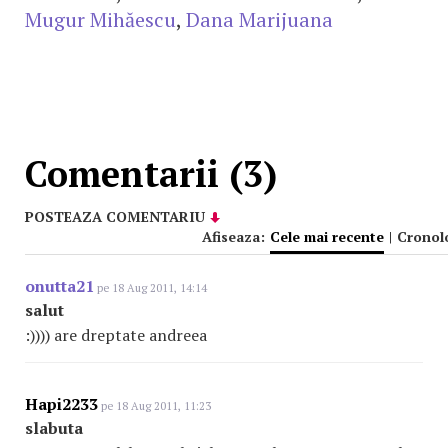
Mugur Mihăescu
,
Dana Marijuana
Comentarii (3)
POSTEAZA COMENTARIU
Afiseaza:
Cele mai recente
|
Cronol
onutta21
pe 18 Aug 2011, 14:14
salut
:)))) are dreptate andreea
Hapi2233
pe 18 Aug 2011, 11:23
slabuta