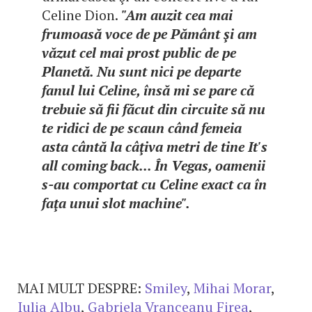
Celine Dion.
"Am auzit cea mai
frumoasă voce de pe Pământ şi am
văzut cel mai prost public de pe
Planetă. Nu sunt nici pe departe
fanul lui Celine, însă mi se pare că
trebuie să fii făcut din circuite să nu
te ridici de pe scaun când femeia
asta cântă la câţiva metri de tine It's
all coming back... În Vegas, oamenii
s-au comportat cu Celine exact ca în
faţa unui slot machine".
MAI MULT DESPRE:
Smiley
,
Mihai Morar
,
Iulia Albu
,
Gabriela Vranceanu Firea
,