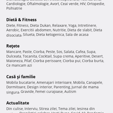
Cardiologie
Oftalmologie
Avort
Ceai verde
HIV
Ortopedie
,
,
,
,
,
,
Psihiatrie
Dietă & Fitness
Diete
Fitness
Dieta Dukan
Relaxare
Yoga
Intretinere
,
,
,
,
,
,
Aerobic
Exercitii abdomen
Nutritie
Dieta de slabit
Dieta
,
,
,
,
Silueta
Dieta ketogenica
Sala de acasa
disociata
,
,
,
Reţete
Mancare
Paste
Ciorba
Peste
Sos
Salata
Cafea
Supa
,
,
,
,
,
,
,
,
Dulceata
Tocanita
Cocktail
Supa crema
Aperitive
Desert
,
,
,
,
,
,
Maioneza
Pilaf
Ciorba perisoare
Ciorba pui
Ciorba burta
,
,
,
,
,
Ce mancam azi
Casă şi familie
Mobila bucatarie
Amenajari interioare
Mobila
Canapele
,
,
,
,
Dormitoare
Design interior
Parenting
Jurnal de mama
,
,
,
Gravide
Femei curajoase
Autism
singura
,
,
,
Actualitate
Din culise
Interviu
Stirea zilei
Tema zilei
Iesirea din
,
,
,
,