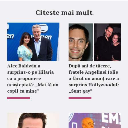
Citeste mai mult
Alec Baldwin a
După ani de tăcere,
surprins-o pe Hilaria
fratele Angelinei Jolie
cu o propunere
a făcut un anunț care a
neașteptată: „Mai fă un
surprins Hollywoodul:
copil cu mine”
„Sunt gay”