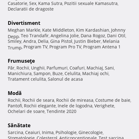
Casatorie
Sex
Kama Sutra
Pozitii sexuale Kamasutra
,
,
,
,
Declaratii de dragoste
Divertisment
Meghan Markle
Kate Middleton
Kim Kardashian
Johnny
,
,
,
Teo Trandafir
Angelina Jolie
Dana Rogoz
Dani Otil
Depp
,
,
,
,
,
Smiley
Andra
Delia
Gina Pistol
Justin Bieber
Melania
,
,
,
,
,
Program TV
Program Pro TV
Program Antena 1
Trump
,
,
,
Frumuseţe
Păr
Rochii
Unghii
Parfumuri
Coafuri
Machiaj
Sani
,
,
,
,
,
,
,
Manichiura
Sampon
Buze
Celulita
Machiaj ochi
,
,
,
,
,
Tratament celulita
Salonul de acasa
,
Modă
Rochii
Rochii de seara
Rochii de mireasa
Costume de baie
,
,
,
,
Pantofi
Rochii elegante
Inele de logodna
Verighete
,
,
,
,
Ochelari de soare
Tendinte 2020
,
Sănătate
Sarcina
Ceaiuri
Inima
Psihologie
Ginecologie
,
,
,
,
,
Stomatologie
Colesterol
Anticonceptionale
Test sarcina
,
,
,
,