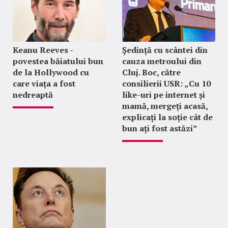
Keanu Reeves -
Ședință cu scântei din
povestea băiatului bun
cauza metroului din
de la Hollywood cu
Cluj. Boc, către
care viața a fost
consilierii USR: „Cu 10
nedreaptă
like-uri pe internet și
mamă, mergeți acasă,
explicați la soție cât de
bun ați fost astăzi”