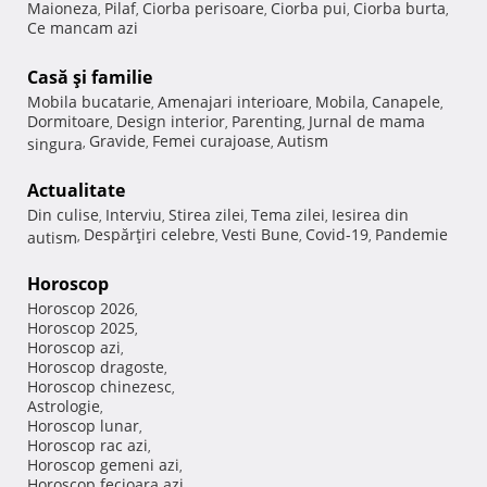
Maioneza
Pilaf
Ciorba perisoare
Ciorba pui
Ciorba burta
,
,
,
,
,
Ce mancam azi
Casă şi familie
Mobila bucatarie
Amenajari interioare
Mobila
Canapele
,
,
,
,
Dormitoare
Design interior
Parenting
Jurnal de mama
,
,
,
Gravide
Femei curajoase
Autism
singura
,
,
,
Actualitate
Din culise
Interviu
Stirea zilei
Tema zilei
Iesirea din
,
,
,
,
Despărţiri celebre
Vesti Bune
Covid-19
Pandemie
autism
,
,
,
,
Horoscop
Horoscop 2026
,
Horoscop 2025
,
Horoscop azi
,
Horoscop dragoste
,
Horoscop chinezesc
,
Astrologie
,
Horoscop lunar
,
Horoscop rac azi
,
Horoscop gemeni azi
,
Horoscop fecioara azi
,