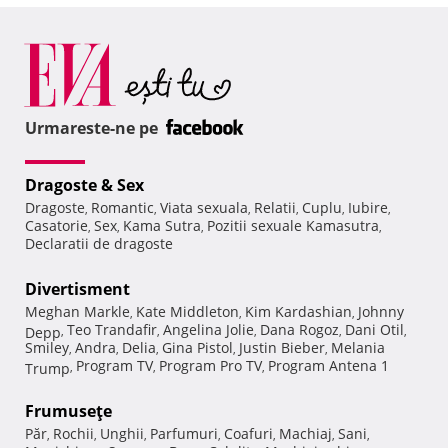
Urmareste-ne pe
Dragoste & Sex
Dragoste
Romantic
Viata sexuala
Relatii
Cuplu
Iubire
,
,
,
,
,
,
Casatorie
Sex
Kama Sutra
Pozitii sexuale Kamasutra
,
,
,
,
Declaratii de dragoste
Divertisment
Meghan Markle
Kate Middleton
Kim Kardashian
Johnny
,
,
,
Teo Trandafir
Angelina Jolie
Dana Rogoz
Dani Otil
Depp
,
,
,
,
,
Smiley
Andra
Delia
Gina Pistol
Justin Bieber
Melania
,
,
,
,
,
Program TV
Program Pro TV
Program Antena 1
Trump
,
,
,
Frumuseţe
Păr
Rochii
Unghii
Parfumuri
Coafuri
Machiaj
Sani
,
,
,
,
,
,
,