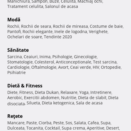
Manichiura
Sampon
Buze
Celulita
Machiaj ochi
,
,
,
,
,
Tratament celulita
Salonul de acasa
,
Modă
Rochii
Rochii de seara
Rochii de mireasa
Costume de baie
,
,
,
,
Pantofi
Rochii elegante
Inele de logodna
Verighete
,
,
,
,
Ochelari de soare
Tendinte 2020
,
Sănătate
Sarcina
Ceaiuri
Inima
Psihologie
Ginecologie
,
,
,
,
,
Stomatologie
Colesterol
Anticonceptionale
Test sarcina
,
,
,
,
Cardiologie
Oftalmologie
Avort
Ceai verde
HIV
Ortopedie
,
,
,
,
,
,
Psihiatrie
Dietă & Fitness
Diete
Fitness
Dieta Dukan
Relaxare
Yoga
Intretinere
,
,
,
,
,
,
Aerobic
Exercitii abdomen
Nutritie
Dieta de slabit
Dieta
,
,
,
,
Silueta
Dieta ketogenica
Sala de acasa
disociata
,
,
,
Reţete
Mancare
Paste
Ciorba
Peste
Sos
Salata
Cafea
Supa
,
,
,
,
,
,
,
,
Dulceata
Tocanita
Cocktail
Supa crema
Aperitive
Desert
,
,
,
,
,
,