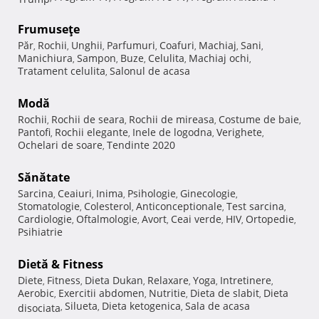
Frumuseţe
Păr
Rochii
Unghii
Parfumuri
Coafuri
Machiaj
Sani
,
,
,
,
,
,
,
Manichiura
Sampon
Buze
Celulita
Machiaj ochi
,
,
,
,
,
Tratament celulita
Salonul de acasa
,
Modă
Rochii
Rochii de seara
Rochii de mireasa
Costume de baie
,
,
,
,
Pantofi
Rochii elegante
Inele de logodna
Verighete
,
,
,
,
Ochelari de soare
Tendinte 2020
,
Sănătate
Sarcina
Ceaiuri
Inima
Psihologie
Ginecologie
,
,
,
,
,
Stomatologie
Colesterol
Anticonceptionale
Test sarcina
,
,
,
,
Cardiologie
Oftalmologie
Avort
Ceai verde
HIV
Ortopedie
,
,
,
,
,
,
Psihiatrie
Dietă & Fitness
Diete
Fitness
Dieta Dukan
Relaxare
Yoga
Intretinere
,
,
,
,
,
,
Aerobic
Exercitii abdomen
Nutritie
Dieta de slabit
Dieta
,
,
,
,
Silueta
Dieta ketogenica
Sala de acasa
disociata
,
,
,