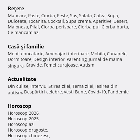
Reţete
Mancare
Paste
Ciorba
Peste
Sos
Salata
Cafea
Supa
,
,
,
,
,
,
,
,
Dulceata
Tocanita
Cocktail
Supa crema
Aperitive
Desert
,
,
,
,
,
,
Maioneza
Pilaf
Ciorba perisoare
Ciorba pui
Ciorba burta
,
,
,
,
,
Ce mancam azi
Casă şi familie
Mobila bucatarie
Amenajari interioare
Mobila
Canapele
,
,
,
,
Dormitoare
Design interior
Parenting
Jurnal de mama
,
,
,
Gravide
Femei curajoase
Autism
singura
,
,
,
Actualitate
Din culise
Interviu
Stirea zilei
Tema zilei
Iesirea din
,
,
,
,
Despărţiri celebre
Vesti Bune
Covid-19
Pandemie
autism
,
,
,
,
Horoscop
Horoscop 2026
,
Horoscop 2025
,
Horoscop azi
,
Horoscop dragoste
,
Horoscop chinezesc
,