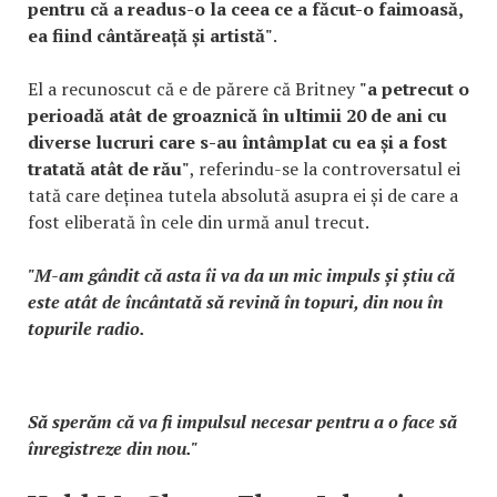
pentru că a readus-o la ceea ce a făcut-o faimoasă,
ea fiind cântăreață și artistă"
.
El a recunoscut că e de părere că Britney
"a petrecut o
perioadă atât de groaznică în ultimii 20 de ani cu
diverse lucruri care s-au întâmplat cu ea și a fost
tratată atât de rău"
, referindu-se la controversatul ei
tată care deținea tutela absolută asupra ei și de care a
fost eliberată în cele din urmă anul trecut.
"M-am gândit că asta îi va da un mic impuls și știu că
este atât de încântată să revină în topuri, din nou în
topurile radio.
Să sperăm că va fi impulsul necesar pentru a o face să
înregistreze din nou."