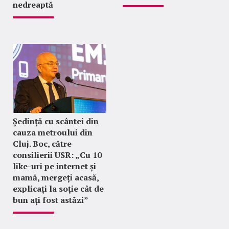
nedreaptă
Ședință cu scântei din
cauza metroului din
Cluj. Boc, către
consilierii USR: „Cu 10
like-uri pe internet și
mamă, mergeți acasă,
explicați la soție cât de
bun ați fost astăzi”