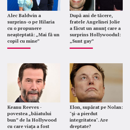
Alec Baldwin a
După ani de tăcere,
surprins-o pe Hilaria
fratele Angelinei Jolie
cu o propunere
a făcut un anunț care a
neașteptată: „Mai fă un
surprins Hollywoodul:
copil cu mine”
„Sunt gay”
Keanu Reeves -
Elon, supărat pe Nolan:
povestea „băiatului
"şi-a pierdut
bun” de la Hollywood
integritatea". Are
cu care viața a fost
dreptate?