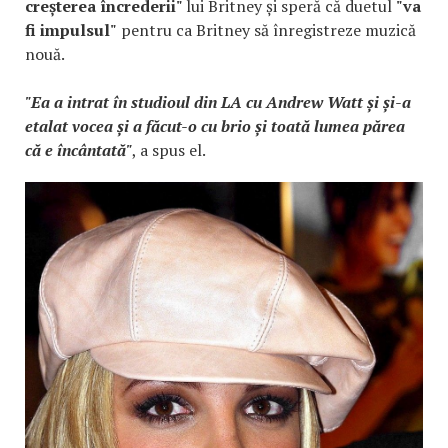
creșterea încrederii"
lui Britney și speră că duetul
"va
fi impulsul"
pentru ca Britney să înregistreze muzică
nouă.
"Ea a intrat în studioul din LA cu Andrew Watt și și-a
etalat vocea și a făcut-o cu brio și toată lumea părea
că e încântată"
, a spus el.