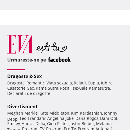
Urmareste-ne pe
Dragoste & Sex
Dragoste
Romantic
Viata sexuala
Relatii
Cuplu
Iubire
,
,
,
,
,
,
Casatorie
Sex
Kama Sutra
Pozitii sexuale Kamasutra
,
,
,
,
Declaratii de dragoste
Divertisment
Meghan Markle
Kate Middleton
Kim Kardashian
Johnny
,
,
,
Teo Trandafir
Angelina Jolie
Dana Rogoz
Dani Otil
Depp
,
,
,
,
,
Smiley
Andra
Delia
Gina Pistol
Justin Bieber
Melania
,
,
,
,
,
Program TV
Program Pro TV
Program Antena 1
Trump
,
,
,