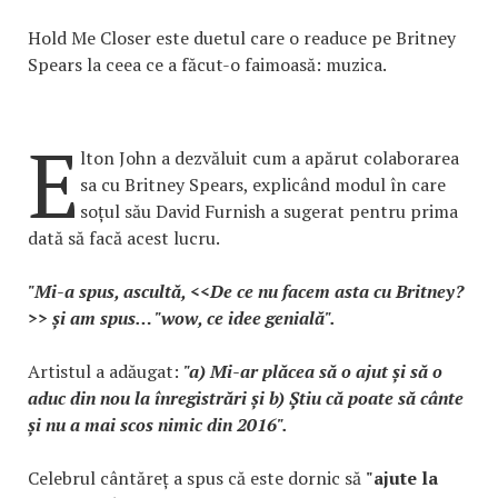
Hold Me Closer este duetul care o readuce pe Britney
Spears la ceea ce a făcut-o faimoasă: muzica.
E
lton John a dezvăluit cum a apărut colaborarea
sa cu Britney Spears, explicând modul în care
soțul său David Furnish a sugerat pentru prima
dată să facă acest lucru.
"Mi-a spus, ascultă, <<De ce nu facem asta cu Britney?
>> și am spus… "wow, ce idee genială".
Artistul a adăugat:
"a) Mi-ar plăcea să o ajut și să o
aduc din nou la înregistrări și b) Știu că poate să cânte
și nu a mai scos nimic din 2016".
Celebrul cântăreț a spus că este dornic să
"ajute la