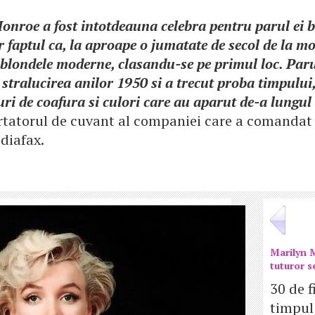
nroe a fost intotdeauna celebra pentru parul ei b
r faptul ca, la aproape o jumatate de secol de la mo
 blondele moderne, clasandu-se pe primul loc. Parul
stralucirea anilor 1950 si a trecut proba timpului
luri de coafura si culori care au aparut de-a lungul
rtatorul de cuvant al companiei care a comandat 
diafax.
Marilyn 
tuturor s
30 de f
timpul 