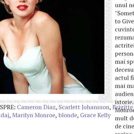
unul n
"Somet
to Give
cuvint
rezuma
actrite
persona
mai sp
decesul
actul f
mai m
audien
istorie
SPRE:
Cameron Diaz
,
Scarlett Johansson
,
Brigitt
Monroe
ndaj
,
Marilyn Monroe
,
blonde
,
Grace Kelly
mult d
de cin