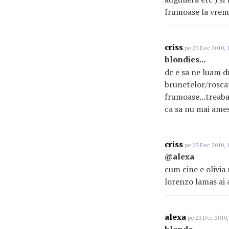
frumoase la vreme
criss
pe 23 Dec 2010, 
blondies...
dc e sa ne luam d
brunetelor/roscate
frumoase...treaba s
ca sa nu mai ame
criss
pe 23 Dec 2010, 
@alexa
cum cine e olivia
lorenzo lamas ai a
alexa
pe 23 Dec 2010,