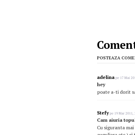
Coment
POSTEAZA COME
adelina
pe 17 Mai 20
hey
poate a-ti dorit s
Stefy
pe 19 Mar 2011, 
Cam aiuria topul
Cu siguranta mai 
auguliera etc ) si 