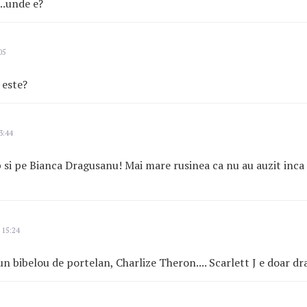
..unde e?
05
 este?
3:44
p si pe Bianca Dragusanu! Mai mare rusinea ca nu au auzit inca 
 15:24
n bibelou de portelan, Charlize Theron.... Scarlett J e doar dra