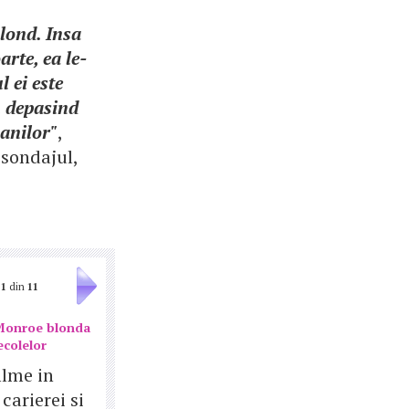
lond. Insa
arte, ea le-
 ei este
, depasind
 anilor"
,
sondajul,
1
din
11
Monroe blonda
ecolelor
ilme in
carierei si