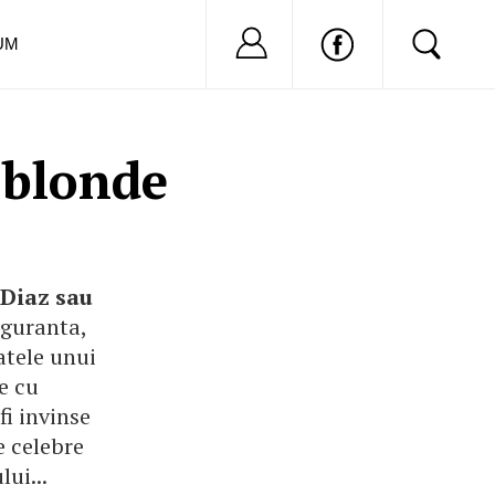
Nu ai cont?
Inregistreaza-
UM
 blonde
 Diaz sau
iguranta,
atele unui
e cu
fi invinse
e celebre
ui...