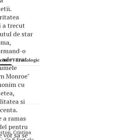
 a
tii.
ritatea
i a trecut
utul de star
ema,
ormand-o
n adevarat
ecente
|
Cronologic
Numele
yn Monroe"
inonim cu
etea,
itatea si
scenta.
 a ramas
el pentru
ston, Cristina
e vor sa se
-\ Or fi fost ele