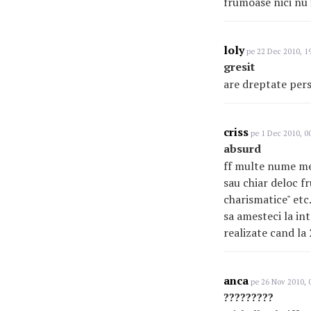
frumoase nici nu i
loly
pe 22 Dec 2010, 1
gresit
are dreptate pers
criss
pe 1 Dec 2010, 0
absurd
ff multe nume mer
sau chiar deloc f
charismatice" etc
sa amesteci la int
realizate cand la 
anca
pe 26 Nov 2010, 
?????????