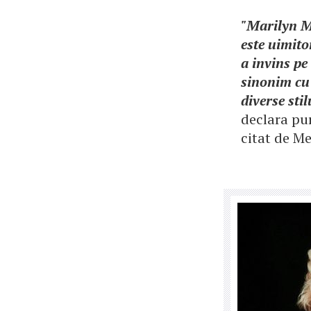
"Marilyn Mo
este uimito
a invins pe
sinonim cu 
diverse sti
declara pu
citat de Me