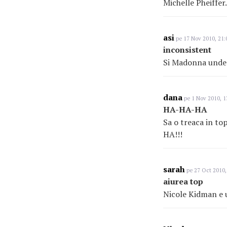
Michelle Pheiffer.
asi
pe 17 Nov 2010, 21:
inconsistent
Si Madonna unde
dana
pe 1 Nov 2010, 1
HA-HA-HA
Sa o treaca in to
HA!!!
sarah
pe 27 Oct 2010,
aiurea top
Nicole Kidman e u