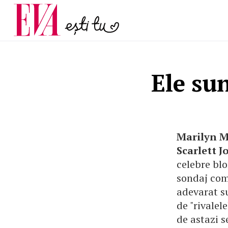
și 60 de ani. De ce te t
Carieră
pe măsură ce înaintez
Actualitate
Ele su
Marilyn M
Scarlett 
celebre blo
sondaj com
adevarat su
de "rivalel
de astazi s