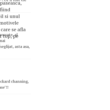
paseasca,
fiind
l si unul
 motivele
care se afla
roscate, al
t top, pe
 mai
.
neglijat, asta asa,
tockard channing,
se"!!