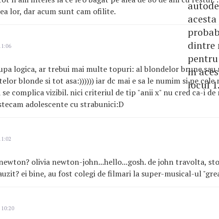
autode
a lor, dar acum sunt cam ofilite.
acesta 
probabi
dintre
11:06
pentru 
upa logica, ar trebui mai multe topuri: al blondelor brune sau 
in aces
lor blonde si tot asa:)))))) iar dc mai e sa le numim si pe cele
locul 1
e complica vizibil. nici criteriul de tip "anii x" nu cred ca-i de 
stecam adolescente cu strabunici:D
11:02
 newton? olivia newton-john...hello...gosh. de john travolta, s
uzit? ei bine, au fost colegi de filmari la super-musical-ul "grea
 10:20