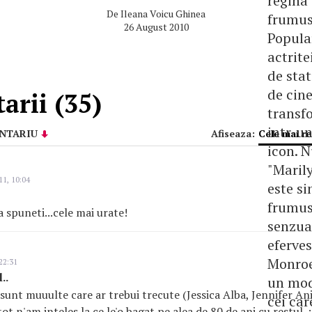
regina
De
Ileana Voicu Ghinea
frumuse
26 August 2010
Popula
actrite
de stat
de cin
arii (35)
transf
intr-u
NTARIU
Afiseaza:
Cele mai r
icon. 
"Maril
11, 10:04
este s
frumus
a spuneti...cele mai urate!
senzual
eferve
Monroe
22:31
..
un mod
sunt muuulte care ar trebui trecute (Jessica Alba, Jennifer Ani
cei car
tot n'am inteles la ce le'o bagat pe alea de 80 de ani cu restul. :