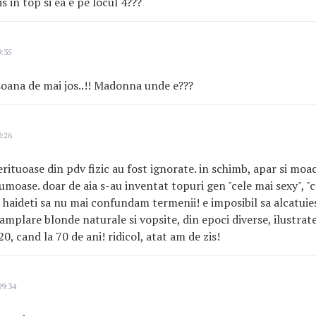
s in top si ea e pe locul 4???
9:35
oana de mai jos..!! Madonna unde e???
0:26
ituoase din pdv fizic au fost ignorate. in schimb, apar si moac
rumoase. doar de aia s-au inventat topuri gen "cele mai sexy", "
. haideti sa nu mai confundam termenii! e imposibil sa alcatuies
amplare blonde naturale si vopsite, din epoci diverse, ilustrate
20, cand la 70 de ani! ridicol, atat am de zis!
09:34