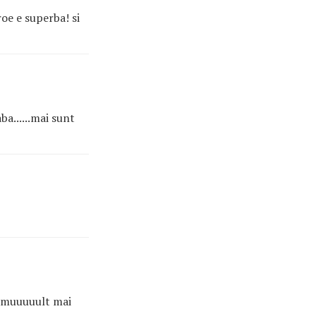
oe e superba! si
ba......mai sunt
le muuuuult mai