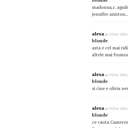
blonde
madonna,c. aguile
jennifer aniston..
alexa
pe 23 Dec 2010,
blonde
asta e cel mai rid
altele mai frumoa
alexa
pe 23 Dec 2010,
blonde
si cine e olivia n
alexa
pe 23 Dec 2010,
blonde
ce cauta Cameron 