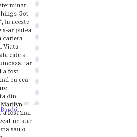
eterminat
hing's Got
", la aceste
e s-ar putea
 cariera
i. Viata
la este si
umoasa, iar
 a fost
inal cu cea
are
ta din
. Marilyn
e Bardot
,
 a fost mai
ecat un star
ema sau o