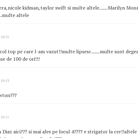
ra,nicole kidman,taylor swift si multe altele.......Marilyn Monr
..multe altele
 10:15
icol top pe care l-am vazut!!multe lipsesc.......multe sunt degea
se de 100 de ori!!!
 10:13
ewton???
 10:11
Diaz aici??? si mai ales pe locul 4???? e strigator la cer!!alte