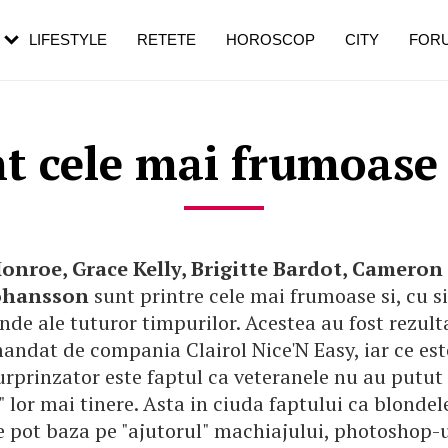
rezești mai des
Cât durează, cum te pregătești și cât
i în vârstă
de dureroasă este investigația
LIFESTYLE
RETETE
HOROSCOP
CITY
FOR
nt cele mai frumoase
onroe, Grace Kelly, Brigitte Bardot, Cameron
Johansson
sunt printre cele mai frumoase si, cu s
nde ale tuturor timpurilor. Acestea au fost rezult
andat de compania Clairol Nice'N Easy, iar ce est
rprinzator este faptul ca veteranele nu au putut 
e" lor mai tinere. Asta in ciuda faptului ca blondel
e pot baza pe "ajutorul" machiajului, photoshop-ul