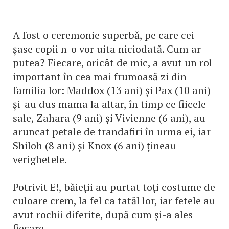
A fost o ceremonie superbă, pe care cei
șase copii n-o vor uita niciodată. Cum ar
putea? Fiecare, oricât de mic, a avut un rol
important în cea mai frumoasă zi din
familia lor: Maddox (13 ani) și Pax (10 ani)
și-au dus mama la altar, în timp ce fiicele
sale, Zahara (9 ani) și Vivienne (6 ani), au
aruncat petale de trandafiri în urma ei, iar
Shiloh (8 ani) și Knox (6 ani) țineau
verighetele.
Potrivit E!, băieții au purtat toți costume de
culoare crem, la fel ca tatăl lor, iar fetele au
avut rochii diferite, după cum și-a ales
fiecare.