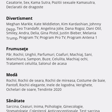
Casatorie
Sex
Kama Sutra
Pozitii sexuale Kamasutra
,
,
,
,
Declaratii de dragoste
Divertisment
Meghan Markle
Kate Middleton
Kim Kardashian
Johnny
,
,
,
Teo Trandafir
Angelina Jolie
Dana Rogoz
Dani Otil
Depp
,
,
,
,
,
Smiley
Andra
Delia
Gina Pistol
Justin Bieber
Melania
,
,
,
,
,
Program TV
Program Pro TV
Program Antena 1
Trump
,
,
,
Frumuseţe
Păr
Rochii
Unghii
Parfumuri
Coafuri
Machiaj
Sani
,
,
,
,
,
,
,
Manichiura
Sampon
Buze
Celulita
Machiaj ochi
,
,
,
,
,
Tratament celulita
Salonul de acasa
,
Modă
Rochii
Rochii de seara
Rochii de mireasa
Costume de baie
,
,
,
,
Pantofi
Rochii elegante
Inele de logodna
Verighete
,
,
,
,
Ochelari de soare
Tendinte 2020
,
Sănătate
Sarcina
Ceaiuri
Inima
Psihologie
Ginecologie
,
,
,
,
,
Stomatologie
Colesterol
Anticonceptionale
Test sarcina
,
,
,
,