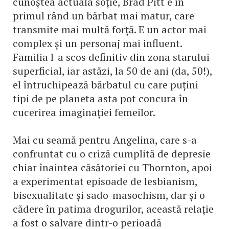
cunoștea actuala soție, Brad Pitt e în
primul rând un bărbat mai matur, care
transmite mai multă forță. E un actor mai
complex și un personaj mai influent.
Familia l-a scos definitiv din zona starului
superficial, iar astăzi, la 50 de ani (da, 50!),
el întruchipează bărbatul cu care puțini
tipi de pe planeta asta pot concura în
cucerirea imaginației femeilor.
Mai cu seamă pentru Angelina, care s-a
confruntat cu o criză cumplită de depresie
chiar înaintea căsătoriei cu Thornton, apoi
a experimentat episoade de lesbianism,
bisexualitate și sado-masochism, dar și o
cădere în patima drogurilor, această relație
a fost o salvare dintr-o perioadă