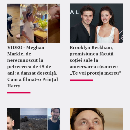
VIDEO - Meghan
Brooklyn Beckham,
Markle, de
promisiunea făcută
nerecunoscut la
soției sale la
petrecerea de 45 de
aniversarea căsniciei:
ani: a dansat desculță.
„Te voi proteja mereu”
Cum a filmat-o Prințul
Harry