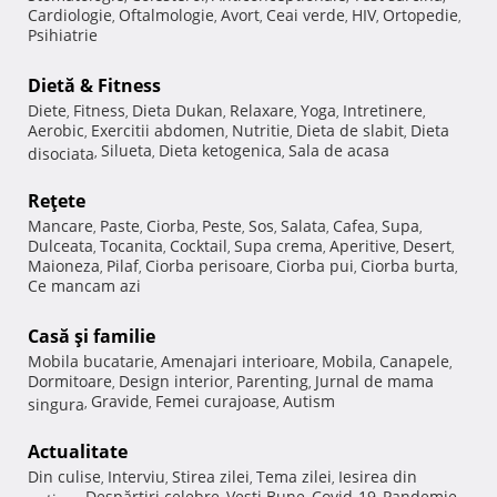
Cardiologie
Oftalmologie
Avort
Ceai verde
HIV
Ortopedie
,
,
,
,
,
,
Psihiatrie
Dietă & Fitness
Diete
Fitness
Dieta Dukan
Relaxare
Yoga
Intretinere
,
,
,
,
,
,
Aerobic
Exercitii abdomen
Nutritie
Dieta de slabit
Dieta
,
,
,
,
Silueta
Dieta ketogenica
Sala de acasa
disociata
,
,
,
Reţete
Mancare
Paste
Ciorba
Peste
Sos
Salata
Cafea
Supa
,
,
,
,
,
,
,
,
Dulceata
Tocanita
Cocktail
Supa crema
Aperitive
Desert
,
,
,
,
,
,
Maioneza
Pilaf
Ciorba perisoare
Ciorba pui
Ciorba burta
,
,
,
,
,
Ce mancam azi
Casă şi familie
Mobila bucatarie
Amenajari interioare
Mobila
Canapele
,
,
,
,
Dormitoare
Design interior
Parenting
Jurnal de mama
,
,
,
Gravide
Femei curajoase
Autism
singura
,
,
,
Actualitate
Din culise
Interviu
Stirea zilei
Tema zilei
Iesirea din
,
,
,
,
Despărţiri celebre
Vesti Bune
Covid-19
Pandemie