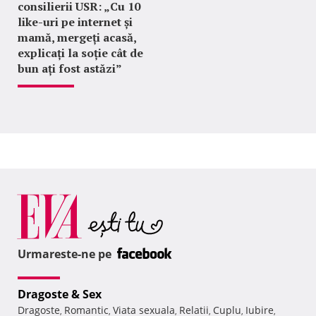
consilierii USR: „Cu 10
like-uri pe internet și
mamă, mergeți acasă,
explicați la soție cât de
bun ați fost astăzi”
Urmareste-ne pe
Dragoste & Sex
Dragoste
Romantic
Viata sexuala
Relatii
Cuplu
Iubire
,
,
,
,
,
,