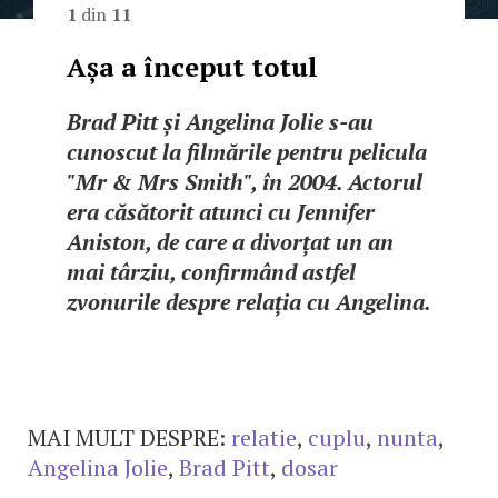
1
din
11
Așa a început totul
Brad Pitt și Angelina Jolie s-au
cunoscut la filmările pentru pelicula
"Mr & Mrs Smith", în 2004. Actorul
era căsătorit atunci cu Jennifer
Aniston, de care a divorțat un an
mai târziu, confirmând astfel
zvonurile despre relația cu Angelina.
MAI MULT DESPRE:
relatie
,
cuplu
,
nunta
,
Angelina Jolie
,
Brad Pitt
,
dosar