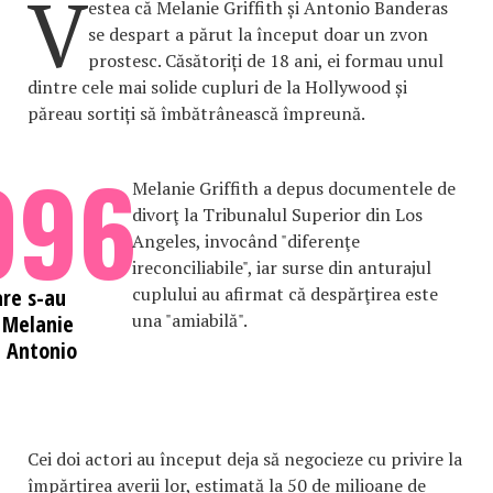
V
estea că Melanie Griffith și Antonio Banderas
se despart a părut la început doar un zvon
prostesc. Căsătoriți de 18 ani, ei formau unul
dintre cele mai solide cupluri de la Hollywood și
păreau sortiți să îmbătrânească împreună.
996
Melanie Griffith a depus documentele de
divorţ la Tribunalul Superior din Los
Angeles, invocând "diferenţe
ireconciliabile", iar surse din anturajul
cuplului au afirmat că despărţirea este
are s-au
una "amiabilă".
t Melanie
și Antonio
Cei doi actori au început deja să negocieze cu privire la
împărțirea averii lor, estimată la 50 de milioane de