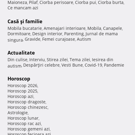
Maioneza
Pilaf
Ciorba perisoare
Ciorba pui
Ciorba burta
,
,
,
,
,
Ce mancam azi
Casă şi familie
Mobila bucatarie
Amenajari interioare
Mobila
Canapele
,
,
,
,
Dormitoare
Design interior
Parenting
Jurnal de mama
,
,
,
Gravide
Femei curajoase
Autism
singura
,
,
,
Actualitate
Din culise
Interviu
Stirea zilei
Tema zilei
Iesirea din
,
,
,
,
Despărţiri celebre
Vesti Bune
Covid-19
Pandemie
autism
,
,
,
,
Horoscop
Horoscop 2026
,
Horoscop 2025
,
Horoscop azi
,
Horoscop dragoste
,
Horoscop chinezesc
,
Astrologie
,
Horoscop lunar
,
Horoscop rac azi
,
Horoscop gemeni azi
,
Horoscop fecioara azi
,