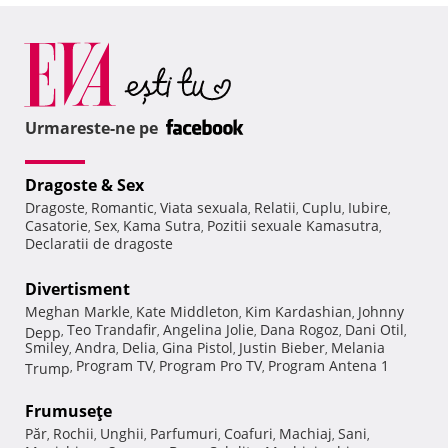
Urmareste-ne pe
Dragoste & Sex
Dragoste
Romantic
Viata sexuala
Relatii
Cuplu
Iubire
,
,
,
,
,
,
Casatorie
Sex
Kama Sutra
Pozitii sexuale Kamasutra
,
,
,
,
Declaratii de dragoste
Divertisment
Meghan Markle
Kate Middleton
Kim Kardashian
Johnny
,
,
,
Teo Trandafir
Angelina Jolie
Dana Rogoz
Dani Otil
Depp
,
,
,
,
,
Smiley
Andra
Delia
Gina Pistol
Justin Bieber
Melania
,
,
,
,
,
Program TV
Program Pro TV
Program Antena 1
Trump
,
,
,
Frumuseţe
Păr
Rochii
Unghii
Parfumuri
Coafuri
Machiaj
Sani
,
,
,
,
,
,
,