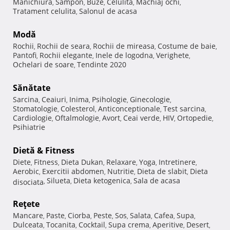
Manichiura
Sampon
Buze
Celulita
Machiaj ochi
,
,
,
,
,
Tratament celulita
Salonul de acasa
,
Modă
Rochii
Rochii de seara
Rochii de mireasa
Costume de baie
,
,
,
,
Pantofi
Rochii elegante
Inele de logodna
Verighete
,
,
,
,
Ochelari de soare
Tendinte 2020
,
Sănătate
Sarcina
Ceaiuri
Inima
Psihologie
Ginecologie
,
,
,
,
,
Stomatologie
Colesterol
Anticonceptionale
Test sarcina
,
,
,
,
Cardiologie
Oftalmologie
Avort
Ceai verde
HIV
Ortopedie
,
,
,
,
,
,
Psihiatrie
Dietă & Fitness
Diete
Fitness
Dieta Dukan
Relaxare
Yoga
Intretinere
,
,
,
,
,
,
Aerobic
Exercitii abdomen
Nutritie
Dieta de slabit
Dieta
,
,
,
,
Silueta
Dieta ketogenica
Sala de acasa
disociata
,
,
,
Reţete
Mancare
Paste
Ciorba
Peste
Sos
Salata
Cafea
Supa
,
,
,
,
,
,
,
,
Dulceata
Tocanita
Cocktail
Supa crema
Aperitive
Desert
,
,
,
,
,
,