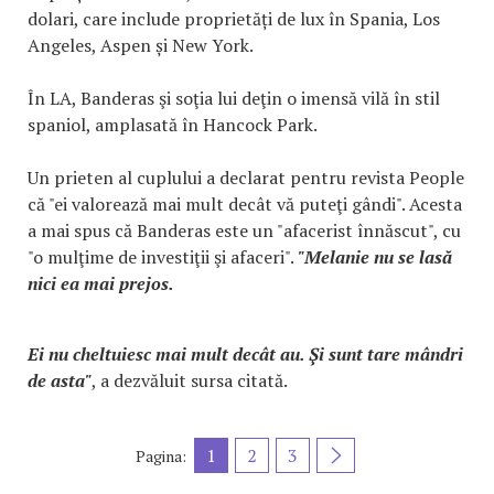
dolari, care include proprietăți de lux în Spania, Los
Angeles, Aspen și New York.
În LA, Banderas şi soţia lui deţin o imensă vilă în stil
spaniol, amplasată în Hancock Park.
Un prieten al cuplului a declarat pentru revista People
că "ei valorează mai mult decât vă puteţi gândi". Acesta
a mai spus că Banderas este un "afacerist înnăscut", cu
"o mulţime de investiţii şi afaceri".
"Melanie nu se lasă
nici ea mai prejos.
Ei nu cheltuiesc mai mult decât au. Şi sunt tare mândri
de asta"
, a dezvăluit sursa citată.
1
2
3
Pagina: