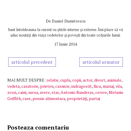
De
Daniel Dumitrescu
Sunt întotdeauna la curent cu știrile interne și externe. Îmi place să vă
aduc noutăți din viața vedetelor și povești din toate colțurile lumii.
17 Iunie 2014
articolul precedent
articolul urmator
MAI MULT DESPRE:
relatie
,
cuplu
,
copii
,
actor
,
divort
,
animale
,
vedeta
,
casatorie
,
prieten
,
casnicie
,
indragostit
,
fiica
,
mariaj
,
vila
,
zvon
,
caini
,
sursa
,
avere
,
star
,
Antonio Banderas
,
cerere
,
Melanie
Griffith
,
case
,
pensie alimentara
,
proprietăţi
,
partaj
Posteaza comentariu