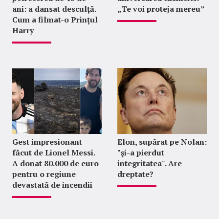
ani: a dansat desculță.
„Te voi proteja mereu”
Cum a filmat-o Prințul
Harry
Gest impresionant
Elon, supărat pe Nolan:
făcut de Lionel Messi.
"şi-a pierdut
A donat 80.000 de euro
integritatea". Are
pentru o regiune
dreptate?
devastată de incendii