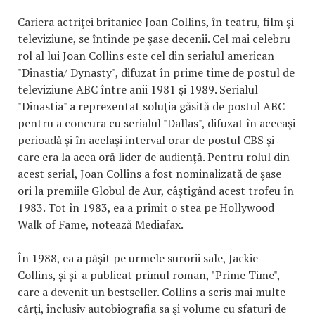
Cariera actriţei britanice Joan Collins, în teatru, film şi
televiziune, se întinde pe şase decenii. Cel mai celebru
rol al lui Joan Collins este cel din serialul american
"Dinastia/ Dynasty", difuzat în prime time de postul de
televiziune ABC între anii 1981 şi 1989. Serialul
"Dinastia" a reprezentat soluţia găsită de postul ABC
pentru a concura cu serialul "Dallas", difuzat în aceeaşi
perioadă şi în acelaşi interval orar de postul CBS şi
care era la acea oră lider de audienţă. Pentru rolul din
acest serial, Joan Collins a fost nominalizată de şase
ori la premiile Globul de Aur, câştigând acest trofeu în
1983. Tot în 1983, ea a primit o stea pe Hollywood
Walk of Fame, notează Mediafax.
În 1988, ea a păşit pe urmele surorii sale, Jackie
Collins, şi şi-a publicat primul roman, "Prime Time",
care a devenit un bestseller. Collins a scris mai multe
cărţi, inclusiv autobiografia sa şi volume cu sfaturi de