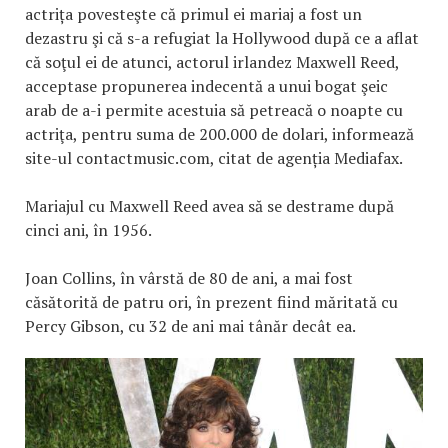
actrița povesteşte că primul ei mariaj a fost un
dezastru şi că s-a refugiat la Hollywood după ce a aflat
că soţul ei de atunci, actorul irlandez Maxwell Reed,
acceptase propunerea indecentă a unui bogat şeic
arab de a-i permite acestuia să petreacă o noapte cu
actriţa, pentru suma de 200.000 de dolari, informează
site-ul contactmusic.com, citat de agenția Mediafax.
Mariajul cu Maxwell Reed avea să se destrame după
cinci ani, în 1956.
Joan Collins, în vârstă de 80 de ani, a mai fost
căsătorită de patru ori, în prezent fiind măritată cu
Percy Gibson, cu 32 de ani mai tânăr decât ea.