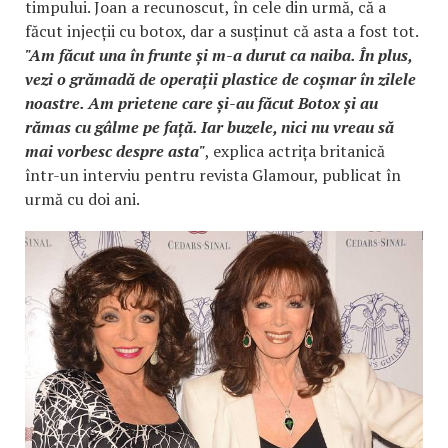
timpului. Joan a recunoscut, în cele din urmă, că a
făcut injecții cu botox, dar a susținut că asta a fost tot.
"Am făcut una în frunte și m-a durut ca naiba. În plus,
vezi o grămadă de operații plastice de coșmar în zilele
noastre. Am prietene care și-au făcut Botox și au
rămas cu gâlme pe față. Iar buzele, nici nu vreau să
mai vorbesc despre asta"
, explica actrița britanică
într-un interviu pentru revista Glamour, publicat în
urmă cu doi ani.