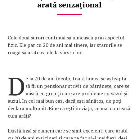
arată senzațional
Cele două surori continuă să uimească prin aspectul
fizic. Ele par cu 20 de ani mai tinere, iar starurile se
roagă să arate ca ele la vârsta lor.
D
e la 70 de ani încolo, toată lumea se așteaptă
să fii un pensionar strivit de bătrânețe, care se
mișcă cu greu și care are probleme cu văzul și
auzul. În cel mai bun caz, dacă ești sănătos, de poți
declara mulțumit. Bine că ești în viață, ce mai contează
cum arăți?
Există însă și oameni care se simt excelent, care arată
cu 20 de ani mai tineri și care te fac să-i invidiezi, deși