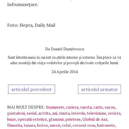
înfrumuseţare.
Foto: Hepta, Daily Mail
De
Daniel Dumitrescu
Sunt întotdeauna la curent cu știrile interne și externe. Îmi place să vă
aduc noutăți din viața vedetelor și povești din toate colțurile lumii.
24 Aprilie 2014
articolul precedent
articolul urmator
MAI MULT DESPRE:
frumusete
,
cariera
,
varsta
,
carte
,
sacou
,
pantaloni
,
serial
,
actrita
,
ani
,
tinuta
,
interviu
,
televiziune
,
revista
,
buze
,
operatii estetice
,
glamour
,
prietene
,
Globul de Aur
,
Dinastia
,
tanara
,
botox
,
surori
,
rolul
,
covorul rosu
,
batranete
,