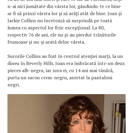
n-ai nici jumătate din vârsta lor, gândindu-te ce bine
ar fi să prinzi vârsta lor și să arăți atât de bine. Joan și
Jackie Collins nu încetează să surprindă pe toată
lumea cu aspectul lor fizic excepțional. La 80,
respectiv 76 de ani, ele nu și-au pierdut trăsăturile
frumoase și nu-și arată deloc vârsta.
Surorile Collins au fost în centrul atenției marți, la un
dineu în Beverly Hills. Joan era îmbrăcată într-un deux
pieces alb-negru, iar sora ei, cu 14 ani mai tânără,
purta un sacou crem-negru, asortat la pantaloni
negri.