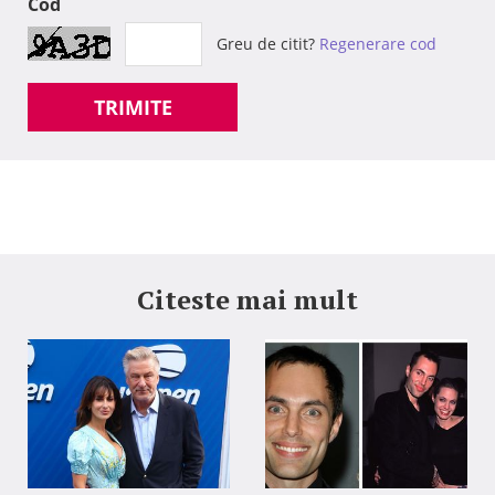
Cod
Greu de citit?
Regenerare cod
TRIMITE
Citeste mai mult