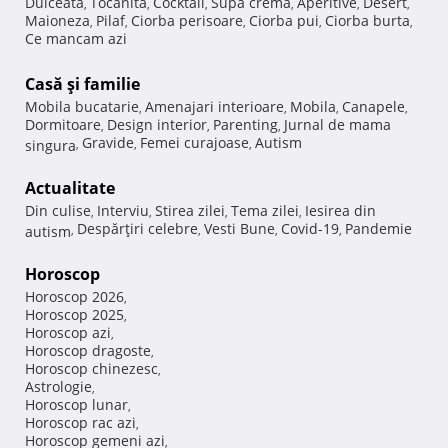
Dulceata
Tocanita
Cocktail
Supa crema
Aperitive
Desert
,
,
,
,
,
,
Maioneza
Pilaf
Ciorba perisoare
Ciorba pui
Ciorba burta
,
,
,
,
,
Ce mancam azi
Casă şi familie
Mobila bucatarie
Amenajari interioare
Mobila
Canapele
,
,
,
,
Dormitoare
Design interior
Parenting
Jurnal de mama
,
,
,
Gravide
Femei curajoase
Autism
singura
,
,
,
Actualitate
Din culise
Interviu
Stirea zilei
Tema zilei
Iesirea din
,
,
,
,
Despărţiri celebre
Vesti Bune
Covid-19
Pandemie
autism
,
,
,
,
Horoscop
Horoscop 2026
,
Horoscop 2025
,
Horoscop azi
,
Horoscop dragoste
,
Horoscop chinezesc
,
Astrologie
,
Horoscop lunar
,
Horoscop rac azi
,
Horoscop gemeni azi
,