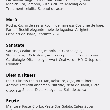
Manichiura
Sampon
Buze
Celulita
Machiaj ochi
,
,
,
,
,
Tratament celulita
Salonul de acasa
,
Modă
Rochii
Rochii de seara
Rochii de mireasa
Costume de baie
,
,
,
,
Pantofi
Rochii elegante
Inele de logodna
Verighete
,
,
,
,
Ochelari de soare
Tendinte 2020
,
Sănătate
Sarcina
Ceaiuri
Inima
Psihologie
Ginecologie
,
,
,
,
,
Stomatologie
Colesterol
Anticonceptionale
Test sarcina
,
,
,
,
Cardiologie
Oftalmologie
Avort
Ceai verde
HIV
Ortopedie
,
,
,
,
,
,
Psihiatrie
Dietă & Fitness
Diete
Fitness
Dieta Dukan
Relaxare
Yoga
Intretinere
,
,
,
,
,
,
Aerobic
Exercitii abdomen
Nutritie
Dieta de slabit
Dieta
,
,
,
,
Silueta
Dieta ketogenica
Sala de acasa
disociata
,
,
,
Reţete
Mancare
Paste
Ciorba
Peste
Sos
Salata
Cafea
Supa
,
,
,
,
,
,
,
,