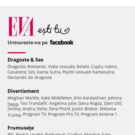
Urmareste-ne pe
Dragoste & Sex
Dragoste
Romantic
Viata sexuala
Relatii
Cuplu
Iubire
,
,
,
,
,
,
Casatorie
Sex
Kama Sutra
Pozitii sexuale Kamasutra
,
,
,
,
Declaratii de dragoste
Divertisment
Meghan Markle
Kate Middleton
Kim Kardashian
Johnny
,
,
,
Teo Trandafir
Angelina Jolie
Dana Rogoz
Dani Otil
Depp
,
,
,
,
,
Smiley
Andra
Delia
Gina Pistol
Justin Bieber
Melania
,
,
,
,
,
Program TV
Program Pro TV
Program Antena 1
Trump
,
,
,
Frumuseţe
Păr
Rochii
Unghii
Parfumuri
Coafuri
Machiaj
Sani
,
,
,
,
,
,
,