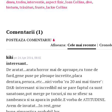
dineu
,
trofeu
,
interventie
,
aspect fizic
,
Joan Collins
,
dive
,
bisturiu
,
trăsături
,
frunte
,
Jackie Collins
Comentarii (1)
POSTEAZA COMENTARIU
Afiseaza:
Cele mai recente
|
Cronol
kiki
pe 24 Apr 2014, 08:02
interesant..
De aratat...arata horror mai de aproape,cu tone de
fard,gene puse pe pleoape incretite,placa
dentara,peruca..etc...nici vorba "cu 20 ani mai tinere":
DAR-interesant si incredibil mi se pare faptul ca sunt
sanatoase,pot merge pe tocuri,si nu se sfiesc sa
zambeasca si sa apara in public.E vorba de ATITUDINE.
Avem de invatat...In rest,gene
bune,gimnastica,probabil,lux,..