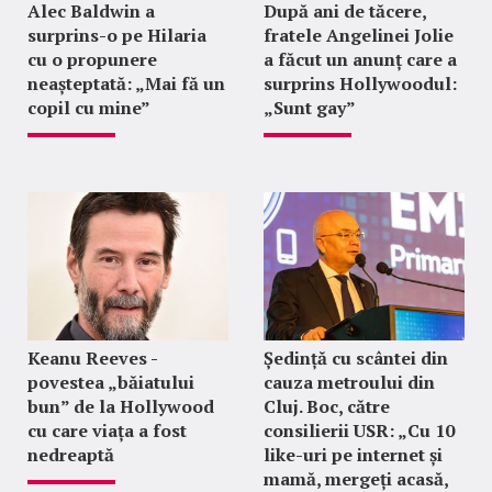
Alec Baldwin a
După ani de tăcere,
surprins-o pe Hilaria
fratele Angelinei Jolie
cu o propunere
a făcut un anunț care a
neașteptată: „Mai fă un
surprins Hollywoodul:
copil cu mine”
„Sunt gay”
Keanu Reeves -
Ședință cu scântei din
povestea „băiatului
cauza metroului din
bun” de la Hollywood
Cluj. Boc, către
cu care viața a fost
consilierii USR: „Cu 10
nedreaptă
like-uri pe internet și
mamă, mergeți acasă,