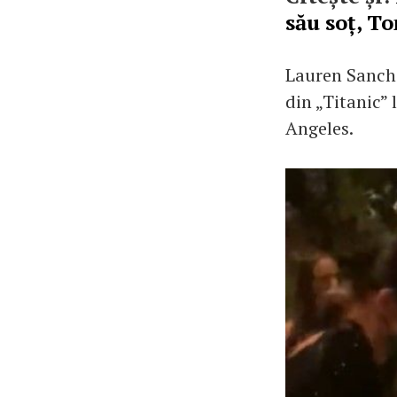
său soț, T
Lauren Sanche
din „Titanic”
Angeles.