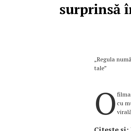
surprinsă î
„Regula număr
tale”
O
filma
cu mu
viral
Citește și: