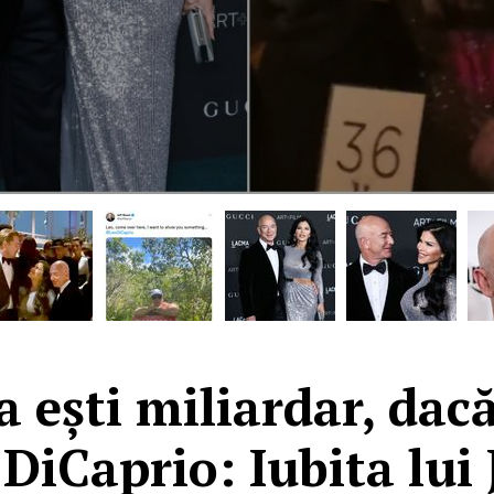
 ești miliardar, dacă
iCaprio: Iubita lui 