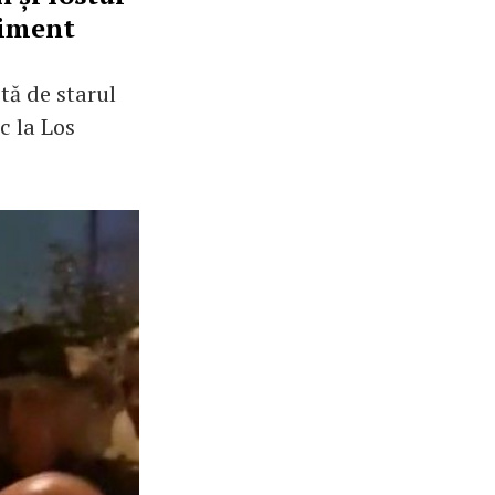
niment
tă de starul
c la Los