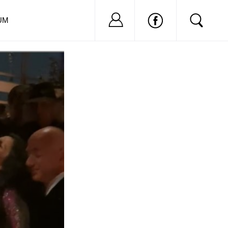
Nu ai cont?
Inregistreaza-
UM