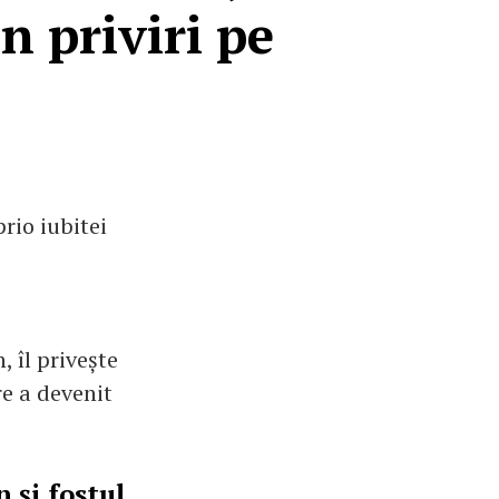
n priviri pe
rio iubitei
, îl privește
e a devenit
 și fostul