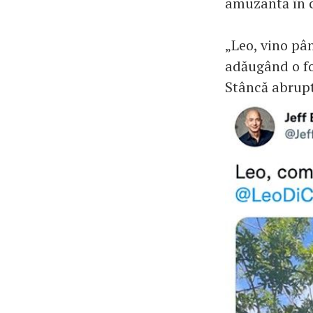
amuzantă în c
„Leo, vino pân
adăugând o fot
Stâncă abrupt