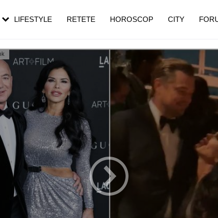
rezești mai des
Cât durează, cum te pregătești și cât
i în vârstă
de dureroasă este investigația
LIFESTYLE
RETETE
HOROSCOP
CITY
FOR
ok