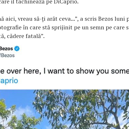
are îl tachinează pe DiCaprio.
ă aici, vreau să-ți arăt ceva...”, a scris Bezos luni 
ografie în care stă sprijinit pe un semn pe care sc
ă, cădere fatală”.