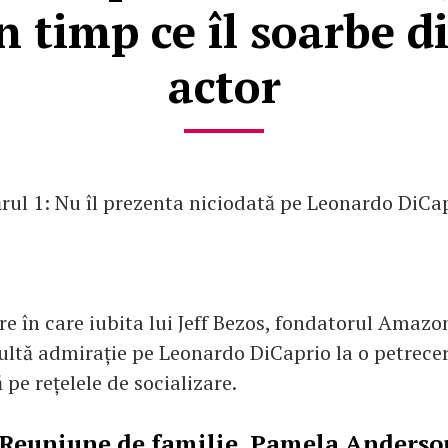
n timp ce îl soarbe di
actor
ul 1: Nu îl prezenta niciodată pe Leonardo DiCap
re în care iubita lui Jeff Bezos, fondatorul Amazon
ltă admirație pe Leonardo DiCaprio la o petrecer
ă pe rețelele de socializare.
Reuniune de familie. Pamela Anderson