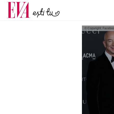
și 60 de ani. De ce te t
Carieră
pe măsură ce înaintez
Actualitate
© Copyright: Facebo