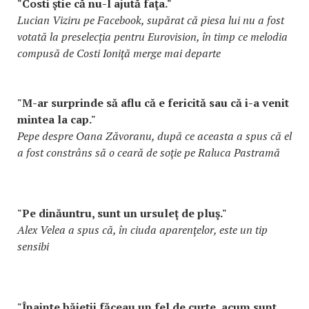
"Costi ştie că nu-l ajută faţa."
Lucian Viziru pe Facebook, supărat că piesa lui nu a fost
votată la preselecţia pentru Eurovision, în timp ce melodia
compusă de Costi Ioniţă merge mai departe
"M-ar surprinde să aflu că e fericită sau că i-a venit
mintea la cap."
Pepe despre Oana Zăvoranu, după ce aceasta a spus că el
a fost constrâns să o ceară de soţie pe Raluca Pastramă
"Pe dinăuntru, sunt un ursuleţ de pluş."
Alex Velea a spus că, în ciuda aparenţelor, este un tip
sensibi
"Înainte băieţii făceau un fel de curte, acum sunt