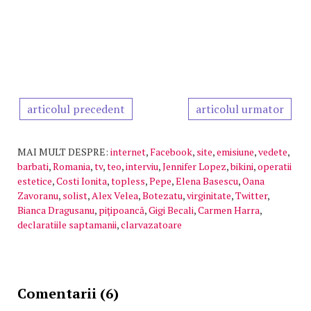
articolul precedent
articolul urmator
MAI MULT DESPRE:
internet
,
Facebook
,
site
,
emisiune
,
vedete
,
barbati
,
Romania
,
tv
,
teo
,
interviu
,
Jennifer Lopez
,
bikini
,
operatii
estetice
,
Costi Ionita
,
topless
,
Pepe
,
Elena Basescu
,
Oana
Zavoranu
,
solist
,
Alex Velea
,
Botezatu
,
virginitate
,
Twitter
,
Bianca Dragusanu
,
piţipoancă
,
Gigi Becali
,
Carmen Harra
,
declaratiile saptamanii
,
clarvazatoare
Comentarii (6)