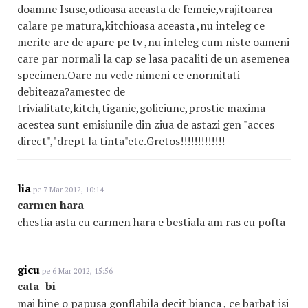
doamne Isuse,odioasa aceasta de femeie,vrajitoarea
calare pe matura,kitchioasa aceasta ,nu inteleg ce
merite are de apare pe tv ,nu inteleg cum niste oameni
care par normali la cap se lasa pacaliti de un asemenea
specimen.Oare nu vede nimeni ce enormitati
debiteaza?amestec de
trivialitate,kitch,tiganie,goliciune,prostie maxima
acestea sunt emisiunile din ziua de astazi gen "acces
direct","drept la tinta"etc.Gretos!!!!!!!!!!!!!
lia
pe 7 Mar 2012, 10:14
carmen hara
chestia asta cu carmen hara e bestiala am ras cu pofta
gicu
pe 6 Mar 2012, 15:56
cata=bi
mai bine o papusa gonflabila decit bianca , ce barbat isi