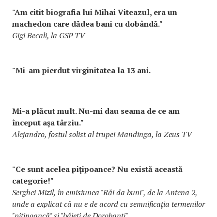
"Am citit biografia lui Mihai Viteazul, era un
machedon care dădea bani cu dobândă."
Gigi Becali, la GSP TV
"Mi-am pierdut virginitatea la 13 ani.
Mi-a plăcut mult. Nu-mi dau seama de ce am
început aşa târziu."
Alejandro, fostul solist al trupei Mandinga, la Zeus TV
"Ce sunt acelea piţipoance? Nu există această
categorie!"
Serghei Mizil, în emisiunea "Răi da buni", de la Antena 2,
unde a explicat că nu e de acord cu semnificaţia termenilor
"piţipoancă" şi "băieţi de Dorobanţi"