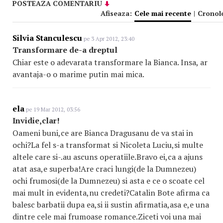
POSTEAZA COMENTARIU
Afiseaza:
Cele mai recente
|
Cronol
Silvia Stanculescu
pe 3 Apr 2012, 23:40
Transformare de-a dreptul
Chiar este o adevarata transformare la Bianca. Insa, ar
avantaja-o o marime putin mai mica.
ela
pe 19 Mar 2012, 03:56
Invidie,clar!
Oameni buni,ce are Bianca Dragusanu de va stai in
ochi?La fel s-a transformat si Nicoleta Luciu,si multe
altele care si-.au ascuns operatiile.Bravo ei,ca a ajuns
atat asa,e superba!Are craci lungi(de la Dumnezeu)
ochi frumosi(de la Dumnezeu) si asta e ce o scoate cel
mai mult in evidenta,nu credeti?Catalin Bote afirma ca
balesc barbatii dupa ea,si ii sustin afirmatia,asa e,e una
dintre cele mai frumoase romance.Ziceti voi una mai