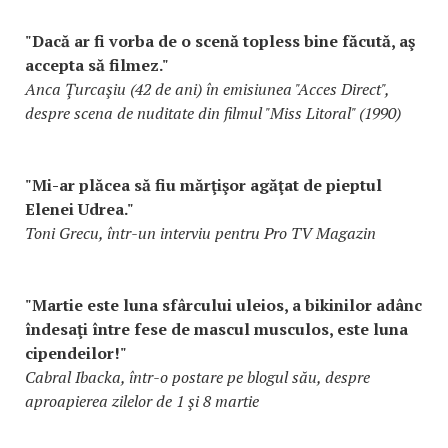
"Dacă ar fi vorba de o scenă topless bine făcută, aş
accepta să filmez."
Anca Ţurcaşiu (42 de ani) în emisiunea "Acces Direct",
despre scena de nuditate din filmul "Miss Litoral" (1990)
"Mi-ar plăcea să fiu mărţişor agăţat de pieptul
Elenei Udrea."
Toni Grecu, într-un interviu pentru Pro TV Magazin
"Martie este luna sfârcului uleios, a bikinilor adânc
îndesaţi între fese de mascul musculos, este luna
cipendeilor!"
Cabral Ibacka, într-o postare pe blogul său, despre
aproapierea zilelor de 1 şi 8 martie