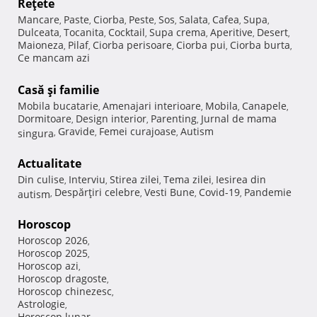
Reţete
Mancare
Paste
Ciorba
Peste
Sos
Salata
Cafea
Supa
,
,
,
,
,
,
,
,
Dulceata
Tocanita
Cocktail
Supa crema
Aperitive
Desert
,
,
,
,
,
,
Maioneza
Pilaf
Ciorba perisoare
Ciorba pui
Ciorba burta
,
,
,
,
,
Ce mancam azi
Casă şi familie
Mobila bucatarie
Amenajari interioare
Mobila
Canapele
,
,
,
,
Dormitoare
Design interior
Parenting
Jurnal de mama
,
,
,
Gravide
Femei curajoase
Autism
singura
,
,
,
Actualitate
Din culise
Interviu
Stirea zilei
Tema zilei
Iesirea din
,
,
,
,
Despărţiri celebre
Vesti Bune
Covid-19
Pandemie
autism
,
,
,
,
Horoscop
Horoscop 2026
,
Horoscop 2025
,
Horoscop azi
,
Horoscop dragoste
,
Horoscop chinezesc
,
Astrologie
,
Horoscop lunar