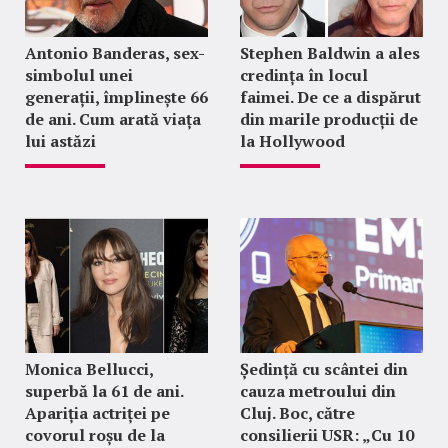
Antonio Banderas, sex-
Stephen Baldwin a ales
simbolul unei
credința în locul
generații, împlinește 66
faimei. De ce a dispărut
de ani. Cum arată viața
din marile producții de
lui astăzi
la Hollywood
Monica Bellucci,
Ședință cu scântei din
superbă la 61 de ani.
cauza metroului din
Apariția actriței pe
Cluj. Boc, către
covorul roșu de la
consilierii USR: „Cu 10