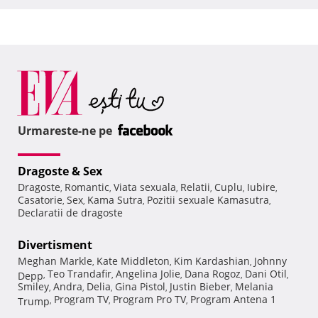
Urmareste-ne pe
Dragoste & Sex
Dragoste
Romantic
Viata sexuala
Relatii
Cuplu
Iubire
,
,
,
,
,
,
Casatorie
Sex
Kama Sutra
Pozitii sexuale Kamasutra
,
,
,
,
Declaratii de dragoste
Divertisment
Meghan Markle
Kate Middleton
Kim Kardashian
Johnny
,
,
,
Teo Trandafir
Angelina Jolie
Dana Rogoz
Dani Otil
Depp
,
,
,
,
,
Smiley
Andra
Delia
Gina Pistol
Justin Bieber
Melania
,
,
,
,
,
Program TV
Program Pro TV
Program Antena 1
Trump
,
,
,