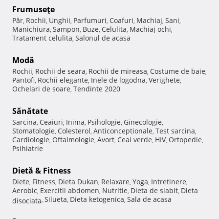
Frumuseţe
Păr
Rochii
Unghii
Parfumuri
Coafuri
Machiaj
Sani
,
,
,
,
,
,
,
Manichiura
Sampon
Buze
Celulita
Machiaj ochi
,
,
,
,
,
Tratament celulita
Salonul de acasa
,
Modă
Rochii
Rochii de seara
Rochii de mireasa
Costume de baie
,
,
,
,
Pantofi
Rochii elegante
Inele de logodna
Verighete
,
,
,
,
Ochelari de soare
Tendinte 2020
,
Sănătate
Sarcina
Ceaiuri
Inima
Psihologie
Ginecologie
,
,
,
,
,
Stomatologie
Colesterol
Anticonceptionale
Test sarcina
,
,
,
,
Cardiologie
Oftalmologie
Avort
Ceai verde
HIV
Ortopedie
,
,
,
,
,
,
Psihiatrie
Dietă & Fitness
Diete
Fitness
Dieta Dukan
Relaxare
Yoga
Intretinere
,
,
,
,
,
,
Aerobic
Exercitii abdomen
Nutritie
Dieta de slabit
Dieta
,
,
,
,
Silueta
Dieta ketogenica
Sala de acasa
disociata
,
,
,