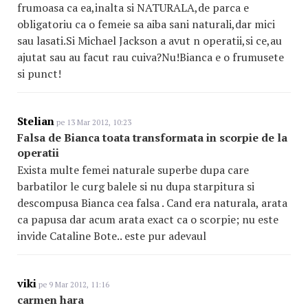
frumoasa ca ea,inalta si NATURALA,de parca e
obligatoriu ca o femeie sa aiba sani naturali,dar mici
sau lasati.Si Michael Jackson a avut n operatii,si ce,au
ajutat sau au facut rau cuiva?Nu!Bianca e o frumusete
si punct!
Stelian
pe 13 Mar 2012, 10:23
Falsa de Bianca toata transformata in scorpie de la
operatii
Exista multe femei naturale superbe dupa care
barbatilor le curg balele si nu dupa starpitura si
descompusa Bianca cea falsa . Cand era naturala, arata
ca papusa dar acum arata exact ca o scorpie; nu este
invide Cataline Bote.. este pur adevaul
viki
pe 9 Mar 2012, 11:16
carmen hara