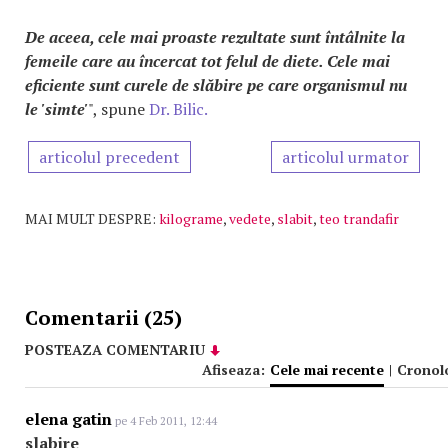
De aceea, cele mai proaste rezultate sunt întâlnite la
femeile care au încercat tot felul de diete. Cele mai
eficiente sunt curele de slăbire pe care organismul nu
le 'simte'
", spune
Dr. Bilic.
articolul precedent
articolul urmator
MAI MULT DESPRE:
kilograme
,
vedete
,
slabit
,
teo trandafir
Comentarii (25)
POSTEAZA COMENTARIU
Afiseaza:
Cele mai recente
|
Cronol
elena gatin
pe 4 Feb 2011, 12:44
slabire