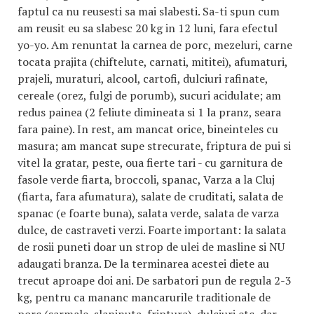
faptul ca nu reusesti sa mai slabesti. Sa-ti spun cum
am reusit eu sa slabesc 20 kg in 12 luni, fara efectul
yo-yo. Am renuntat la carnea de porc, mezeluri, carne
tocata prajita (chiftelute, carnati, mititei), afumaturi,
prajeli, muraturi, alcool, cartofi, dulciuri rafinate,
cereale (orez, fulgi de porumb), sucuri acidulate; am
redus painea (2 feliute dimineata si 1 la pranz, seara
fara paine). In rest, am mancat orice, bineinteles cu
masura; am mancat supe strecurate, friptura de pui si
vitel la gratar, peste, oua fierte tari - cu garnitura de
fasole verde fiarta, broccoli, spanac, Varza a la Cluj
(fiarta, fara afumatura), salate de cruditati, salata de
spanac (e foarte buna), salata verde, salata de varza
dulce, de castraveti verzi. Foarte important: la salata
de rosii puneti doar un strop de ulei de masline si NU
adaugati branza. De la terminarea acestei diete au
trecut aproape doi ani. De sarbatori pun de regula 2-3
kg, pentru ca mananc mancarurile traditionale de