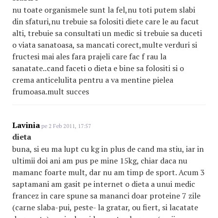
nu toate organismele sunt la fel,nu toti putem slabi
din sfaturi,nu trebuie sa folositi diete care le au facut
alti, trebuie sa consultati un medic si trebuie sa duceti
o viata sanatoasa, sa mancati corect,multe verduri si
fructesi mai ales fara prajeli care fac f rau la
sanatate..cand faceti o dieta e bine sa folositi si o
crema anticelulita pentru a va mentine pielea
frumoasa.mult succes
Lavinia
pe 2 Feb 2011, 17:57
dieta
buna, si eu ma lupt cu kg in plus de cand ma stiu, iar in
ultimii doi ani am pus pe mine 15kg, chiar daca nu
mamanc foarte mult, dar nu am timp de sport. Acum 3
saptamani am gasit pe internet o dieta a unui medic
francez in care spune sa mananci doar proteine 7 zile
(carne slaba-pui, peste- la gratar, ou fiert, si lacatate