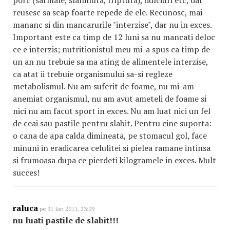
porc (sarmale, slaninuta, friptura), dulciuri etc, dar
reusesc sa scap foarte repede de ele. Recunosc, mai
mananc si din mancarurile "interzise", dar nu in exces.
Important este ca timp de 12 luni sa nu mancati deloc
ce e interzis; nutritionistul meu mi-a spus ca timp de
un an nu trebuie sa ma ating de alimentele interzise,
ca atat ii trebuie organismului sa-si regleze
metabolismul. Nu am suferit de foame, nu mi-am
anemiat organismul, nu am avut ameteli de foame si
nici nu am facut sport in exces. Nu am luat nici un fel
de ceai sau pastile pentru slabit. Pentru cine suporta:
o cana de apa calda dimineata, pe stomacul gol, face
minuni in eradicarea celulitei si pielea ramane intinsa
si frumoasa dupa ce pierdeti kilogramele in exces. Mult
succes!
raluca
pe 31 Ian 2011, 23:09
nu luati pastile de slabit!!!