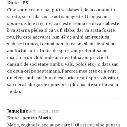
Diete - PS
Cine spune ca nu mai poti sa slabesti de la o anumita
varsta, se insala sau se autoamageste. O amica imi
spunea, zilele trecute, ca ii este teama ca daca slabeste
ii va atarna pielea si ca va fi slaba, dar va arata foarte
rau. Nu este adevarat. Am 47 de ani si am reusit sa
slabesc frumos, tocmai pentru ca am slabit lent si nu
am fortat nota. In loc de sport am preferat sa ma
inscriu la un club unde am invatat si am practicat
dansuri de societate rumba, vals, polca etc), o data sau
de doua ori pe saptamana. Parerea mea este ca a avut
un efect mult mai bun decat oricare alt sport obositor,
sau decat alergarile epuizante (din pacate sunt inca la
moda).
Jaqueline
pe 31 Ian 2011, 23:36
Diete - pentru Maria
Maria, regimul disociat pe care il tii este de vina pentru