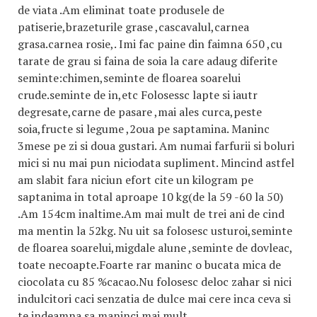
de viata .Am eliminat toate produsele de
patiserie,brazeturile grase ,cascavalul,carnea
grasa.carnea rosie,. Imi fac paine din faimna 650 ,cu
tarate de grau si faina de soia la care adaug diferite
seminte:chimen,seminte de floarea soarelui
crude.seminte de in,etc Folosessc lapte si iautr
degresate,carne de pasare ,mai ales curca,peste
soia,fructe si legume ,2oua pe saptamina. Maninc
3mese pe zi si doua gustari. Am numai farfurii si boluri
mici si nu mai pun niciodata supliment. Mincind astfel
am slabit fara niciun efort cite un kilogram pe
saptanima in total aproape 10 kg(de la 59 -60 la 50)
.Am 154cm inaltime.Am mai mult de trei ani de cind
ma mentin la 52kg. Nu uit sa folosesc usturoi,seminte
de floarea soarelui,migdale alune ,seminte de dovleac,
toate necoapte.Foarte rar maninc o bucata mica de
ciocolata cu 85 %cacao.Nu folosesc deloc zahar si nici
indulcitori caci senzatia de dulce mai cere inca ceva si
te indeamna sa maninci mai mult.