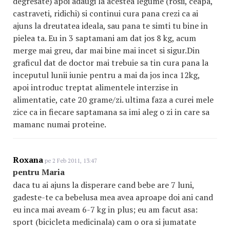
degresate) apoi adaugi la acestea legume (rosii, ceapa,
castraveti, ridichi) si continui cura pana crezi ca ai
ajuns la dreutatea ideala, sau pana te simti tu bine in
pielea ta. Eu in 3 saptamani am dat jos 8 kg, acum
merge mai greu, dar mai bine mai incet si sigur.Din
graficul dat de doctor mai trebuie sa tin cura pana la
inceputul lunii iunie pentru a mai da jos inca 12kg,
apoi introduc treptat alimentele interzise in
alimentatie, cate 20 grame/zi. ultima faza a curei mele
zice ca in fiecare saptamana sa imi aleg o zi in care sa
mamanc numai proteine.
Roxana
pe 2 Feb 2011, 13:47
pentru Maria
daca tu ai ajuns la disperare cand bebe are 7 luni,
gadeste-te ca bebelusa mea avea aproape doi ani cand
eu inca mai aveam 6-7 kg in plus; eu am facut asa:
sport (bicicleta medicinala) cam o ora si jumatate