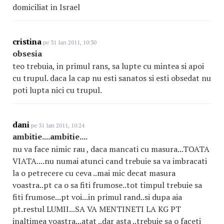
domiciliat in Israel
cristina
pe 31 Ian 2011, 10:30
obsesia
teo trebuia, in primul rans, sa lupte cu mintea si apoi
cu trupul. daca la cap nu esti sanatos si esti obsedat nu
poti lupta nici cu trupul.
dani
pe 31 Ian 2011, 10:24
ambitie....ambitie....
nu va face nimic rau , daca mancati cu masura...TOATA
VIATA....nu numai atunci cand trebuie sa va imbracati
la o petrecere cu ceva ..mai mic decat masura
voastra..pt ca o sa fiti frumose..tot timpul trebuie sa
fiti frumose...pt voi...in primul rand..si dupa aia
pt.restul LUMII...SA VA MENTINETI LA KG PT
inaltimea voastra...atat ..dar asta ..trebuie sa o faceti