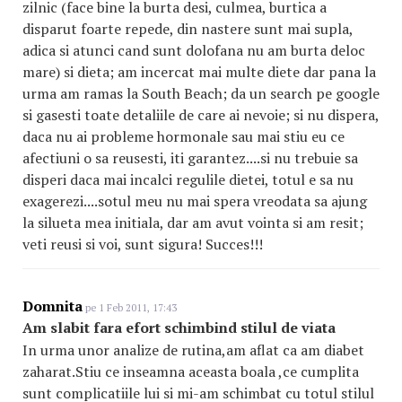
zilnic (face bine la burta desi, culmea, burtica a
disparut foarte repede, din nastere sunt mai supla,
adica si atunci cand sunt dolofana nu am burta deloc
mare) si dieta; am incercat mai multe diete dar pana la
urma am ramas la South Beach; da un search pe google
si gasesti toate detaliile de care ai nevoie; si nu dispera,
daca nu ai probleme hormonale sau mai stiu eu ce
afectiuni o sa reusesti, iti garantez....si nu trebuie sa
disperi daca mai incalci regulile dietei, totul e sa nu
exagerezi....sotul meu nu mai spera vreodata sa ajung
la silueta mea initiala, dar am avut vointa si am resit;
veti reusi si voi, sunt sigura! Succes!!!
Domnita
pe 1 Feb 2011, 17:43
Am slabit fara efort schimbind stilul de viata
In urma unor analize de rutina,am aflat ca am diabet
zaharat.Stiu ce inseamna aceasta boala ,ce cumplita
sunt complicatiile lui si mi-am schimbat cu totul stilul