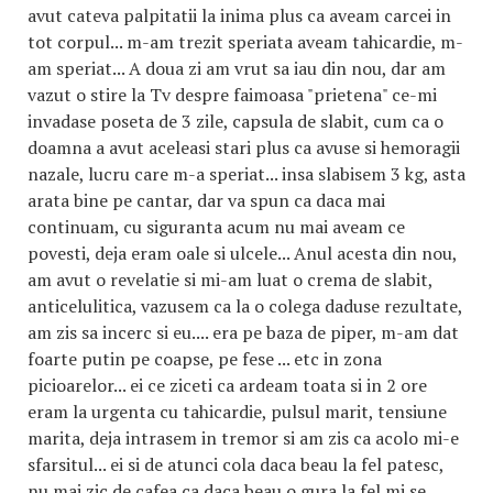
avut cateva palpitatii la inima plus ca aveam carcei in
tot corpul... m-am trezit speriata aveam tahicardie, m-
am speriat... A doua zi am vrut sa iau din nou, dar am
vazut o stire la Tv despre faimoasa "prietena" ce-mi
invadase poseta de 3 zile, capsula de slabit, cum ca o
doamna a avut aceleasi stari plus ca avuse si hemoragii
nazale, lucru care m-a speriat... insa slabisem 3 kg, asta
arata bine pe cantar, dar va spun ca daca mai
continuam, cu siguranta acum nu mai aveam ce
povesti, deja eram oale si ulcele... Anul acesta din nou,
am avut o revelatie si mi-am luat o crema de slabit,
anticelulitica, vazusem ca la o colega daduse rezultate,
am zis sa incerc si eu.... era pe baza de piper, m-am dat
foarte putin pe coapse, pe fese ... etc in zona
picioarelor... ei ce ziceti ca ardeam toata si in 2 ore
eram la urgenta cu tahicardie, pulsul marit, tensiune
marita, deja intrasem in tremor si am zis ca acolo mi-e
sfarsitul... ei si de atunci cola daca beau la fel patesc,
nu mai zic de cafea ca daca beau o gura la fel mi se