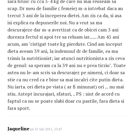
sara brusc cu cca 3-4 kg de care nu mai reuseam sa
scap. Dr meu de familie ( femeie) m-a intrebat daca au
trecut 3 ani de la inceperea dietei. Am zis ca da, si asa
isi explica ea depunerile noi. Nu a vrut sa ma
descurajeze dar m-a avertizat ca de obicei cam 3 ani
dureaza fectul si apoi tre sa reluam iar...... Am 45 ani
acum, am "cistigat toate kg pierdute. Cind am inceput
dieta aveam 39 ani, la indemnul dr de familie, ea ma
trimis la nutritionist; iar atunci nutritionista a zis ceva
de genul: sa speram ca la 39 ani nu e prea tirziu". Toate
astea nu le-am scris sa descurajez pe nimeni, ci doar sa
stie ca nu cred ca e bine sa mai incalci cite putin dieta.
Nu iarta. ori dieta pe viata ( ar fi minunat) ori ... nu mai
stiu. Astept incurajari, sfaturi, .. PS : sint de acord cu
faptul ca nu se poate slabi doar cu pastile, fara dieta si
fara sport.
Jaqueline
pe 31 Ian 2011, 23:47