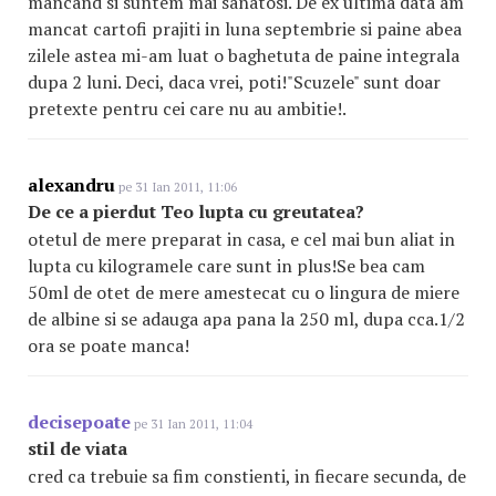
mancand si suntem mai sanatosi. De ex ultima data am
mancat cartofi prajiti in luna septembrie si paine abea
zilele astea mi-am luat o baghetuta de paine integrala
dupa 2 luni. Deci, daca vrei, poti!"Scuzele" sunt doar
pretexte pentru cei care nu au ambitie!.
alexandru
pe 31 Ian 2011, 11:06
De ce a pierdut Teo lupta cu greutatea?
otetul de mere preparat in casa, e cel mai bun aliat in
lupta cu kilogramele care sunt in plus!Se bea cam
50ml de otet de mere amestecat cu o lingura de miere
de albine si se adauga apa pana la 250 ml, dupa cca.1/2
ora se poate manca!
decisepoate
pe 31 Ian 2011, 11:04
stil de viata
cred ca trebuie sa fim constienti, in fiecare secunda, de