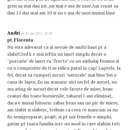
greu sa mai dau jos ,nu mai e asa de usor.Am reusit sa
dau 15 dar mai am 10 si nu e asa de usor.numai bine
Andri
pe 31 Ian 2011, 15:18
pt. Florenta
Nu este adevarat ca ai nevoie de multi bani pt a
slabi!Cred k e mai ieftin un iaurt simplu decat o
"porcarie" de iaurt cu "fructe" cu un ambalaj frumos si
cu o compozitie de ti se ridica parul in cap! Laptele, la
fel, decat sa cumperi sucuri "naturale" mai bine bei o
cana de lapte. Eu nu mananc nici un fel de mezel, nu
ma ating de sucuri decat cele facute de mine, beau
ceaiuri din toate buruienile, zaharul l-am eliminat,
daca e musai folosesc zahar brun sau un pic de miere,
am slabit si slabesc, trebuie ca ceea ce mancam sa nu
fie semipreparat, prajit, si pt noi femeile e simplu,
gatim pt toata familia intr-un mod in care slabim toti