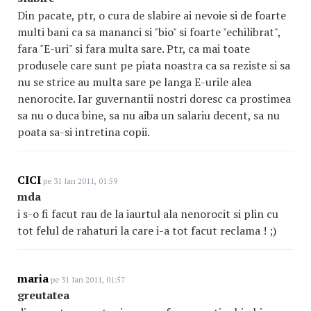
Din pacate, ptr, o cura de slabire ai nevoie si de foarte
multi bani ca sa mananci si "bio" si foarte "echilibrat",
fara "E-uri" si fara multa sare. Ptr, ca mai toate
produsele care sunt pe piata noastra ca sa reziste si sa
nu se strice au multa sare pe langa E-urile alea
nenorocite. Iar guvernantii nostri doresc ca prostimea
sa nu o duca bine, sa nu aiba un salariu decent, sa nu
poata sa-si intretina copii.
CICI
pe 31 Ian 2011, 01:59
mda
i s-o fi facut rau de la iaurtul ala nenorocit si plin cu
tot felul de rahaturi la care i-a tot facut reclama ! ;)
maria
pe 31 Ian 2011, 01:57
greutatea