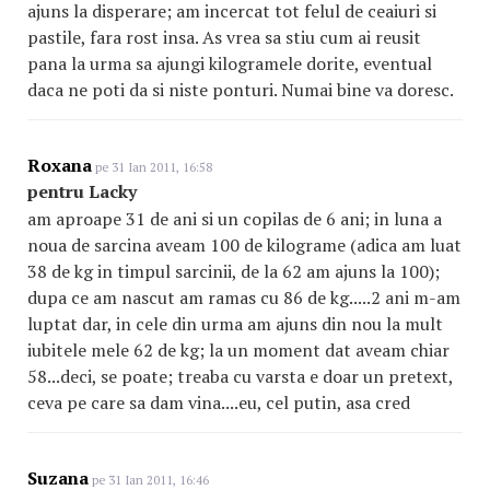
ajuns la disperare; am incercat tot felul de ceaiuri si
pastile, fara rost insa. As vrea sa stiu cum ai reusit
pana la urma sa ajungi kilogramele dorite, eventual
daca ne poti da si niste ponturi. Numai bine va doresc.
Roxana
pe 31 Ian 2011, 16:58
pentru Lacky
am aproape 31 de ani si un copilas de 6 ani; in luna a
noua de sarcina aveam 100 de kilograme (adica am luat
38 de kg in timpul sarcinii, de la 62 am ajuns la 100);
dupa ce am nascut am ramas cu 86 de kg.....2 ani m-am
luptat dar, in cele din urma am ajuns din nou la mult
iubitele mele 62 de kg; la un moment dat aveam chiar
58...deci, se poate; treaba cu varsta e doar un pretext,
ceva pe care sa dam vina....eu, cel putin, asa cred
Suzana
pe 31 Ian 2011, 16:46