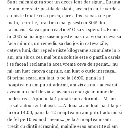
Sunt calea sigura sper un deces lent dar sigur... Eu una
le-am incercat: pastila de slabit, aceea in cutie verde si
cu niste fructe rosii pe ea, care a fost scoasa de pe
piata, teoretic, practic o mai gasesti in 80% din
farmacii... Sa va spun reactiile? O sa va speriati.. Eram
in 2007 si ma ingrasasem peste masura, vroiam ceva sa
faca minuni, un remediu sa dau jos in cateva zile,
cateva luni, dar repede niste kilograme acumulate in 3
ani, am zis ca cea mai buna solutie este o pastila careia
i se facea i reclama in acea vreme ceva de speriat... nu
mi-am luat cateva capsule, am luat o cutie intreaga...
Si prima seara, am luat-o pe la 16:00, pana la 1
noaptea nu am putut adormi, am zis ca nu-i adevarat
aveam un chef de viata, aveam o energie in mine de
nedescris.... Apoi pe la 1 jumate am adormit.... M-am
trezit a doua zi f obosita.... A doua zi am luat pastila pe
la ora 14:00, pana la 12 noaptea nu am putut adormi si
de fel pe 10 eu aodrmeam... pe la 3 noaptea m-am
trezit cu dintii scrasnind, mainile erau amortite si am