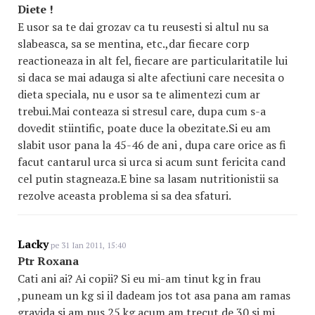
Diete !
E usor sa te dai grozav ca tu reusesti si altul nu sa
slabeasca, sa se mentina, etc.,dar fiecare corp
reactioneaza in alt fel, fiecare are particularitatile lui
si daca se mai adauga si alte afectiuni care necesita o
dieta speciala, nu e usor sa te alimentezi cum ar
trebui.Mai conteaza si stresul care, dupa cum s-a
dovedit stiintific, poate duce la obezitate.Si eu am
slabit usor pana la 45-46 de ani , dupa care orice as fi
facut cantarul urca si urca si acum sunt fericita cand
cel putin stagneaza.E bine sa lasam nutritionistii sa
rezolve aceasta problema si sa dea sfaturi.
Lacky
pe 31 Ian 2011, 15:40
Ptr Roxana
Cati ani ai? Ai copii? Si eu mi-am tinut kg in frau
,puneam un kg si il dadeam jos tot asa pana am ramas
gravida si am pus 25 kg.acum am trecut de 30 si mi