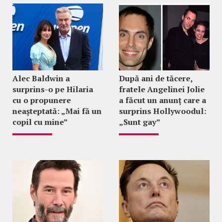
Alec Baldwin a
După ani de tăcere,
surprins-o pe Hilaria
fratele Angelinei Jolie
cu o propunere
a făcut un anunț care a
neașteptată: „Mai fă un
surprins Hollywoodul:
copil cu mine”
„Sunt gay”