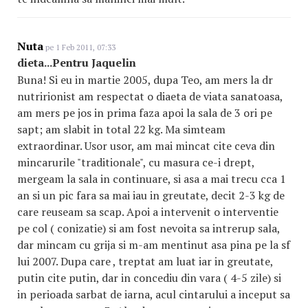
Nuta
pe 1 Feb 2011, 07:33
dieta...Pentru Jaquelin
Buna! Si eu in martie 2005, dupa Teo, am mers la dr
nutririonist am respectat o diaeta de viata sanatoasa,
am mers pe jos in prima faza apoi la sala de 3 ori pe
sapt; am slabit in total 22 kg. Ma simteam
extraordinar. Usor usor, am mai mincat cite ceva din
mincarurile "traditionale", cu masura ce-i drept,
mergeam la sala in continuare, si asa a mai trecu cca 1
an si un pic fara sa mai iau in greutate, decit 2-3 kg de
care reuseam sa scap. Apoi a intervenit o interventie
pe col ( conizatie) si am fost nevoita sa intrerup sala,
dar mincam cu grija si m-am mentinut asa pina pe la sf
lui 2007. Dupa care , treptat am luat iar in greutate,
putin cite putin, dar in concediu din vara ( 4-5 zile) si
in perioada sarbat de iarna, acul cintarului a inceput sa