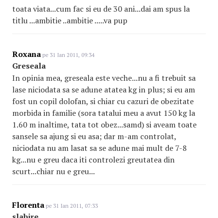
toata viata...cum fac si eu de 30 ani...dai am spus la
titlu ...ambitie ..ambitie .....va pup
Roxana
pe 31 Ian 2011, 09:34
Greseala
In opinia mea, greseala este veche...nu a fi trebuit sa
lase niciodata sa se adune atatea kg in plus; si eu am
fost un copil dolofan, si chiar cu cazuri de obezitate
morbida in familie (sora tatalui meu a avut 150 kg la
1.60 m inaltime, tata tot obez...samd) si aveam toate
sansele sa ajung si eu asa; dar m-am controlat,
niciodata nu am lasat sa se adune mai mult de 7-8
kg...nu e greu daca iti controlezi greutatea din
scurt...chiar nu e greu...
Florenta
pe 31 Ian 2011, 07:33
slabire