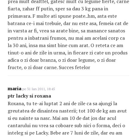
prea mult dealtfel, gatesc mult cu legume fierte, carne
fiarta, zahar ff putin, sper sa dau 3 kg pana in
primavara. F multe ati spune poate..hm, asta este
batrana ce-i mai trebuie, dar nu este asa, femeia cat de
in varsta ar fi, vrea sa arate bine, sa manance sanatos
pentru a inbatrani frumos, nu mai am acelasi corp ca
la 30 ani, insa ma simt bine cum arat. O reteta ce am
tinut-o ani de zile in urma, in fiecare zi cate un produs
adica o zi doar branza, o zi doar legume, o zi doar
fructe, o zi doar carne. Succes fetelor
maria
pe 31 Ian 2011, 18:45
ptr lacky si roxana
Roxana, tu te-ai luptat 2 ani de zile ca sa ajungi la
greutatea de dinaintea nasterii; tot 100 de kg am avut
si eu nainte sa nasc. Mai am 10 de dat jos dar acul
cantarului nu vrea sa coboare sub nici o forma, deci o
inteleg si pe Lacky. Bebe are 7 luni de zile, dar eu am