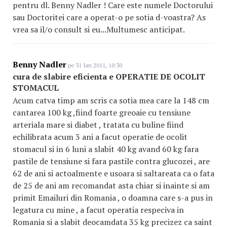
pentru dl. Benny Nadler ! Care este numele Doctorului
sau Doctoritei care a operat-o pe sotia d-voastra? As
vrea sa il/o consult si eu...Multumesc anticipat.
Benny Nadler
pe 31 Ian 2011, 10:30
cura de slabire eficienta e OPERATIE DE OCOLIT
STOMACUL
Acum catva timp am scris ca sotia mea care la 148 cm
cantarea 100 kg ,fiind foarte greoaie cu tensiune
arteriala mare si diabet , tratata cu buline fiind
echilibrata acum 3 ani a facut operatie de ocolit
stomacul si in 6 luni a slabit 40 kg avand 60 kg fara
pastile de tensiune si fara pastile contra glucozei , are
62 de ani si actoalmente e usoara si saltareata ca o fata
de 25 de ani am recomandat asta chiar si inainte si am
primit Emailuri din Romania , o doamna care s-a pus in
legatura cu mine , a facut operatia respeciva in
Romania si a slabit deocamdata 35 kg precizez ca saint