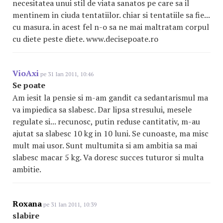
necesitatea unui stil de viata sanatos pe care sa il
mentinem in ciuda tentatiilor. chiar si tentatiile sa fie...
cu masura. in acest fel n-o sa ne mai maltratam corpul
cu diete peste diete. www.decisepoate.ro
VioAxi
pe 31 Ian 2011, 10:46
Se poate
Am iesit la pensie si m-am gandit ca sedantarismul ma
va impiedica sa slabesc. Dar lipsa stresului, mesele
regulate si... recunosc, putin reduse cantitativ, m-au
ajutat sa slabesc 10 kg in 10 luni. Se cunoaste, ma misc
mult mai usor. Sunt multumita si am ambitia sa mai
slabesc macar 5 kg. Va doresc succes tuturor si multa
ambitie.
Roxana
pe 31 Ian 2011, 10:39
slabire