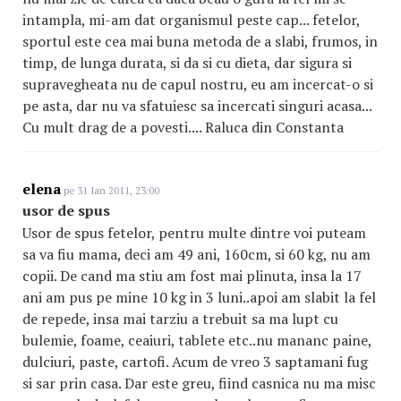
intampla, mi-am dat organismul peste cap... fetelor,
sportul este cea mai buna metoda de a slabi, frumos, in
timp, de lunga durata, si da si cu dieta, dar sigura si
supravegheata nu de capul nostru, eu am incercat-o si
pe asta, dar nu va sfatuiesc sa incercati singuri acasa...
Cu mult drag de a povesti.... Raluca din Constanta
elena
pe 31 Ian 2011, 23:00
usor de spus
Usor de spus fetelor, pentru multe dintre voi puteam
sa va fiu mama, deci am 49 ani, 160cm, si 60 kg, nu am
copii. De cand ma stiu am fost mai plinuta, insa la 17
ani am pus pe mine 10 kg in 3 luni..apoi am slabit la fel
de repede, insa mai tarziu a trebuit sa ma lupt cu
bulemie, foame, ceaiuri, tablete etc..nu mananc paine,
dulciuri, paste, cartofi. Acum de vreo 3 saptamani fug
si sar prin casa. Dar este greu, fiind casnica nu ma misc