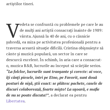
artiștilor tineri.
V
edeta se confruntă cu problemele pe care le au
de mulți ani artiștii consacrați înainte de 1989:
vârsta. Ajunsă la 40 de ani, cu o căsnicie
șubredă, ea miza pe activitatea profesională pentru a
traversa această situație dificilă. Cristina obișnuiește să
cânte și muzică populară, un sector în care se
descurcă excelent. În schimb, în aria care a consacrat-
o, muzica R&B, lucrurile au început să scârțâie serios.
“La folclor, lucrurile sunt tranșante și corecte: ai voce,
îți cânți piesele, intri pe Etno, pe Favorit, sunt două
posturi de nișă, știi exact: se plătesc pachete, casele de
discuri colaborează, foarte mișto! La ușoară, e mafie
de nu se poate discuta!”
, a declarat ea pentru
Libertatea
.