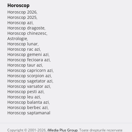
Horoscop
Horoscop 2026
,
Horoscop 2025
,
Horoscop azi
,
Horoscop dragoste
,
Horoscop chinezesc
,
Astrologie
,
Horoscop lunar
,
Horoscop rac azi
,
Horoscop gemeni azi
,
Horoscop fecioara azi
,
Horoscop taur azi
,
Horoscop capricorn azi
,
Horoscop scorpion azi
,
Horoscop sagetator azi
,
Horoscop varsator azi
,
Horoscop pesti azi
,
Horoscop leu azi
,
Horoscop balanta azi
,
Horoscop berbec azi
,
Horoscop saptamanal
Copyright © 2001-2026,
iMedia Plus Group
. Toate drepturile rezervate