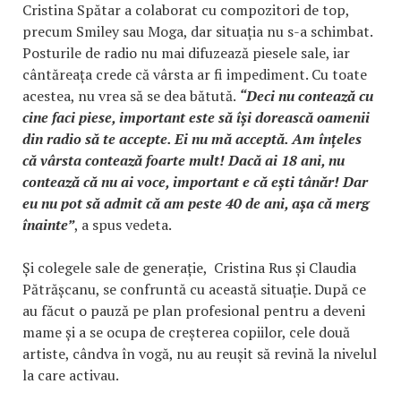
Cristina Spătar a colaborat cu compozitori de top,
precum Smiley sau Moga, dar situația nu s-a schimbat.
Posturile de radio nu mai difuzează piesele sale, iar
cântăreața crede că vârsta ar fi impediment. Cu toate
acestea, nu vrea să se dea bătută.
“Deci nu contează cu
cine faci piese, important este să își dorească oamenii
din radio să te accepte. Ei nu mă acceptă. Am înțeles
că vârsta contează foarte mult! Dacă ai 18 ani, nu
contează că nu ai voce, important e că ești tânăr! Dar
eu nu pot să admit că am peste 40 de ani, așa că merg
înainte”
, a spus vedeta.
Și colegele sale de generație, Cristina Rus și Claudia
Pătrășcanu, se confruntă cu această situație. După ce
au făcut o pauză pe plan profesional pentru a deveni
mame și a se ocupa de creșterea copiilor, cele două
artiste, cândva în vogă, nu au reușit să revină la nivelul
la care activau.