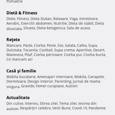
Psihiatrie
Dietă & Fitness
Diete
Fitness
Dieta Dukan
Relaxare
Yoga
Intretinere
,
,
,
,
,
,
Aerobic
Exercitii abdomen
Nutritie
Dieta de slabit
Dieta
,
,
,
,
Silueta
Dieta ketogenica
Sala de acasa
disociata
,
,
,
Reţete
Mancare
Paste
Ciorba
Peste
Sos
Salata
Cafea
Supa
,
,
,
,
,
,
,
,
Dulceata
Tocanita
Cocktail
Supa crema
Aperitive
Desert
,
,
,
,
,
,
Maioneza
Pilaf
Ciorba perisoare
Ciorba pui
Ciorba burta
,
,
,
,
,
Ce mancam azi
Casă şi familie
Mobila bucatarie
Amenajari interioare
Mobila
Canapele
,
,
,
,
Dormitoare
Design interior
Parenting
Jurnal de mama
,
,
,
Gravide
Femei curajoase
Autism
singura
,
,
,
Actualitate
Din culise
Interviu
Stirea zilei
Tema zilei
Iesirea din
,
,
,
,
Despărţiri celebre
Vesti Bune
Covid-19
Pandemie
autism
,
,
,
,