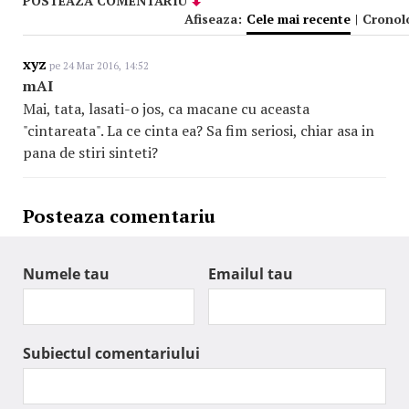
POSTEAZA COMENTARIU
Afiseaza:
Cele mai recente
|
Cronol
xyz
pe 24 Mar 2016, 14:52
mAI
Mai, tata, lasati-o jos, ca macane cu aceasta
"cintareata". La ce cinta ea? Sa fim seriosi, chiar asa in
pana de stiri sinteti?
Posteaza comentariu
Numele tau
Emailul tau
Subiectul comentariului