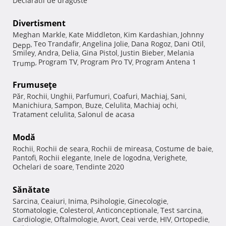
Declaratii de dragoste
Divertisment
Meghan Markle
Kate Middleton
Kim Kardashian
Johnny
,
,
,
Teo Trandafir
Angelina Jolie
Dana Rogoz
Dani Otil
Depp
,
,
,
,
,
Smiley
Andra
Delia
Gina Pistol
Justin Bieber
Melania
,
,
,
,
,
Program TV
Program Pro TV
Program Antena 1
Trump
,
,
,
Frumuseţe
Păr
Rochii
Unghii
Parfumuri
Coafuri
Machiaj
Sani
,
,
,
,
,
,
,
Manichiura
Sampon
Buze
Celulita
Machiaj ochi
,
,
,
,
,
Tratament celulita
Salonul de acasa
,
Modă
Rochii
Rochii de seara
Rochii de mireasa
Costume de baie
,
,
,
,
Pantofi
Rochii elegante
Inele de logodna
Verighete
,
,
,
,
Ochelari de soare
Tendinte 2020
,
Sănătate
Sarcina
Ceaiuri
Inima
Psihologie
Ginecologie
,
,
,
,
,
Stomatologie
Colesterol
Anticonceptionale
Test sarcina
,
,
,
,
Cardiologie
Oftalmologie
Avort
Ceai verde
HIV
Ortopedie
,
,
,
,
,
,