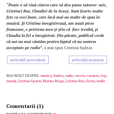
“Poate o să vină cineva care să dea șanse tuturor: mie,
Cristinei Rus, Claudiei de la Sexxy. Sunt foarte multe
fete cu voci bune, care încă mai au multe de spus în
muzică. Și Cristina înregistrează, am auzit piese
frumoase, e prietena mea și știu că face treabă, și
Claudia la fel a înregistrat. Din păcate, publicul crede
că noi nu mai cântăm pentru faptul că nu suntem
acceptate pe radio”
, a mai spus Cristina Spătar.
articolul precedent
articolul urmator
MAI MULT DESPRE:
muzica
,
Smiley
,
radio
,
varsta
,
casnicie
,
top
,
mariaj
,
Cristina Spatar
,
Marius Moga
,
Cristina Rus
,
Sexxy
,
mafie
Comentarii (1)