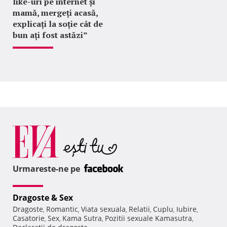
like-uri pe internet și
mamă, mergeți acasă,
explicați la soție cât de
bun ați fost astăzi”
Urmareste-ne pe
Dragoste & Sex
Dragoste
Romantic
Viata sexuala
Relatii
Cuplu
Iubire
,
,
,
,
,
,
Casatorie
Sex
Kama Sutra
Pozitii sexuale Kamasutra
,
,
,
,