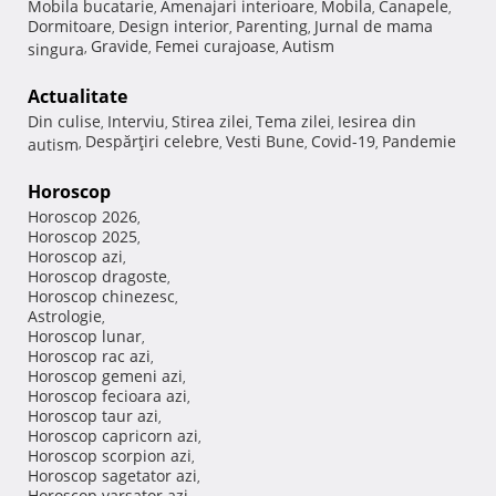
Mobila bucatarie
Amenajari interioare
Mobila
Canapele
,
,
,
,
Dormitoare
Design interior
Parenting
Jurnal de mama
,
,
,
Gravide
Femei curajoase
Autism
singura
,
,
,
Actualitate
Din culise
Interviu
Stirea zilei
Tema zilei
Iesirea din
,
,
,
,
Despărţiri celebre
Vesti Bune
Covid-19
Pandemie
autism
,
,
,
,
Horoscop
Horoscop 2026
,
Horoscop 2025
,
Horoscop azi
,
Horoscop dragoste
,
Horoscop chinezesc
,
Astrologie
,
Horoscop lunar
,
Horoscop rac azi
,
Horoscop gemeni azi
,
Horoscop fecioara azi
,
Horoscop taur azi
,
Horoscop capricorn azi
,
Horoscop scorpion azi
,
Horoscop sagetator azi
,
Horoscop varsator azi