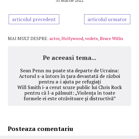
31 Martie 2022
articolul precedent
articolul urmator
MAI MULT DESPRE:
actor
,
Hollywood
,
vedete
,
Bruce Willis
Pe aceeasi tema...
Sean Penn nu poate sta departe de Ucraina:
Actorul s-a întors în țara devastată de război
pentru a-i ajuta pe refugiați
Will Smith i-a cerut scuze public lui Chris Rock
pentru că l-a pălmuit: „Violența în toate
formele ei este otrăvitoare și distructivă”
Posteaza comentariu