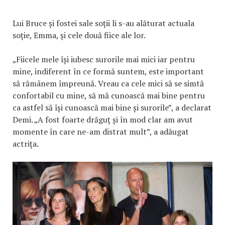
Lui Bruce și fostei sale soții li s-au alăturat actuala
soție, Emma, și cele două fiice ale lor.
„Fiicele mele își iubesc surorile mai mici iar pentru
mine, indiferent în ce formă suntem, este important
să rămânem împreună. Vreau ca cele mici să se simtă
confortabil cu mine, să mă cunoască mai bine pentru
ca astfel să își cunoască mai bine și surorile”, a declarat
Demi. „A fost foarte drăguț și în mod clar am avut
momente în care ne-am distrat mult”, a adăugat
actrița.