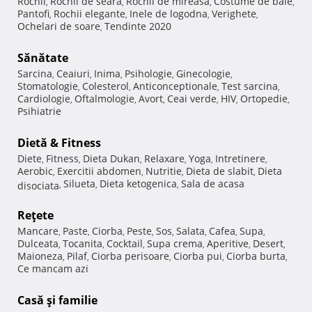
Rochii
Rochii de seara
Rochii de mireasa
Costume de baie
,
,
,
,
Pantofi
Rochii elegante
Inele de logodna
Verighete
,
,
,
,
Ochelari de soare
Tendinte 2020
,
Sănătate
Sarcina
Ceaiuri
Inima
Psihologie
Ginecologie
,
,
,
,
,
Stomatologie
Colesterol
Anticonceptionale
Test sarcina
,
,
,
,
Cardiologie
Oftalmologie
Avort
Ceai verde
HIV
Ortopedie
,
,
,
,
,
,
Psihiatrie
Dietă & Fitness
Diete
Fitness
Dieta Dukan
Relaxare
Yoga
Intretinere
,
,
,
,
,
,
Aerobic
Exercitii abdomen
Nutritie
Dieta de slabit
Dieta
,
,
,
,
Silueta
Dieta ketogenica
Sala de acasa
disociata
,
,
,
Reţete
Mancare
Paste
Ciorba
Peste
Sos
Salata
Cafea
Supa
,
,
,
,
,
,
,
,
Dulceata
Tocanita
Cocktail
Supa crema
Aperitive
Desert
,
,
,
,
,
,
Maioneza
Pilaf
Ciorba perisoare
Ciorba pui
Ciorba burta
,
,
,
,
,
Ce mancam azi
Casă şi familie