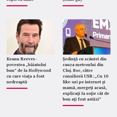
Keanu Reeves -
Ședință cu scântei din
povestea „băiatului
cauza metroului din
bun” de la Hollywood
Cluj. Boc, către
cu care viața a fost
consilierii USR: „Cu 10
nedreaptă
like-uri pe internet și
mamă, mergeți acasă,
explicați la soție cât de
bun ați fost astăzi”