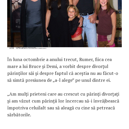
În luna octombrie a anului trecut, Rumer, fiica cea
mare a lui Bruce și Demi, a vorbit despre divorțul
părinților săi și despre faptul că aceștia nu au făcut-o
să simtă presiunea de „a-l alege” pe unul dintre ei.
„Am mulți prieteni care au crescut cu părinți divorțați
și am văzut cum părinții lor încercau să-i învrăjbească
împotriva celuilalt sau să aleagă cu cine să petreacă
sărbătorile.