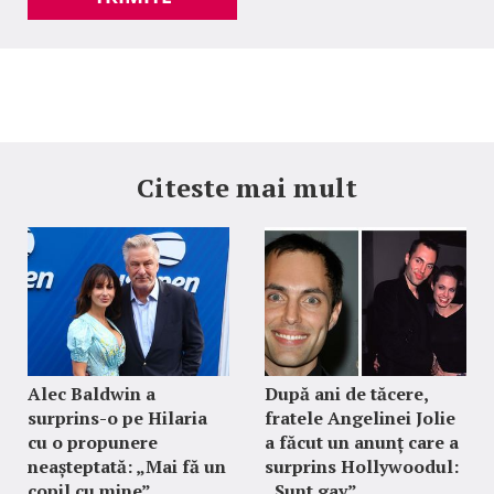
Citeste mai mult
Alec Baldwin a
După ani de tăcere,
surprins-o pe Hilaria
fratele Angelinei Jolie
cu o propunere
a făcut un anunț care a
neașteptată: „Mai fă un
surprins Hollywoodul:
copil cu mine”
„Sunt gay”