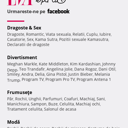
Urmareste-ne pe
Dragoste & Sex
Dragoste
Romantic
Viata sexuala
Relatii
Cuplu
Iubire
,
,
,
,
,
,
Casatorie
Sex
Kama Sutra
Pozitii sexuale Kamasutra
,
,
,
,
Declaratii de dragoste
Divertisment
Meghan Markle
Kate Middleton
Kim Kardashian
Johnny
,
,
,
Teo Trandafir
Angelina Jolie
Dana Rogoz
Dani Otil
Depp
,
,
,
,
,
Smiley
Andra
Delia
Gina Pistol
Justin Bieber
Melania
,
,
,
,
,
Program TV
Program Pro TV
Program Antena 1
Trump
,
,
,
Frumuseţe
Păr
Rochii
Unghii
Parfumuri
Coafuri
Machiaj
Sani
,
,
,
,
,
,
,
Manichiura
Sampon
Buze
Celulita
Machiaj ochi
,
,
,
,
,
Tratament celulita
Salonul de acasa
,
Modă