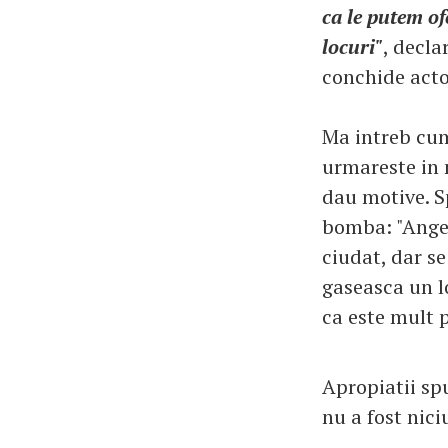
ca le putem of
locuri"
, decla
conchide acto
Ma intreb cum
urmareste in 
dau motive. S
bomba: "Angeli
ciudat, dar se
gaseasca un lo
ca este mult 
Apropiatii spu
nu a fost nic