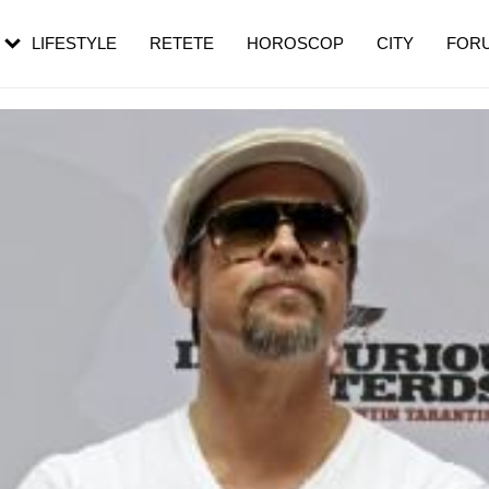
rebui să mergi
și 60 de ani. De ce te trezești mai des
pe măsură ce înaintezi în vârstă
LIFESTYLE
RETETE
HOROSCOP
CITY
FOR