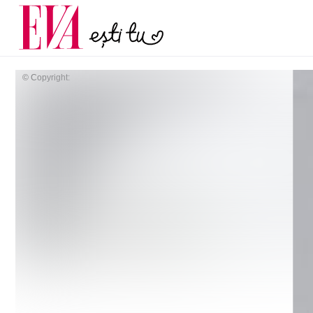
menopauză și când ar t
Carieră
la medic
Actualitate
© Copyright: