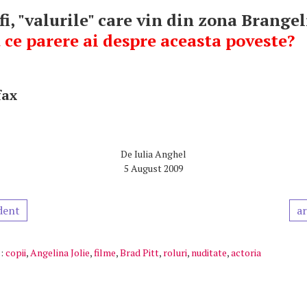
fi, "valurile" care vin din zona Brange
 ce parere ai despre aceasta poveste?
fax
De
Iulia Anghel
5 August 2009
dent
ar
:
copii
,
Angelina Jolie
,
filme
,
Brad Pitt
,
roluri
,
nuditate
,
actoria