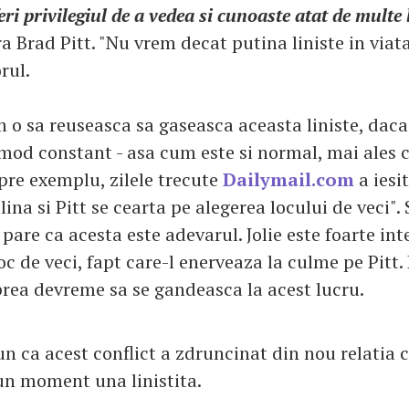
eri privilegiul de a vedea si cunoaste atat de multe 
ra Brad Pitt. "Nu vrem decat putina liniste in viat
rul.
 o sa reuseasca sa gaseasca aceasta liniste, daca 
mod constant - asa cum este si normal, mai ales c
pre exemplu, zilele trecute
Dailymail.com
a iesit
na si Pitt se cearta pe alegerea locului de veci".
 pare ca acesta este adevarul. Jolie este foarte int
c de veci, fapt care-l enerveaza la culme pe Pitt.
prea devreme sa se gandeasca la acest lucru.
n ca acest conflict a zdruncinat din nou relatia c
iun moment una linistita.