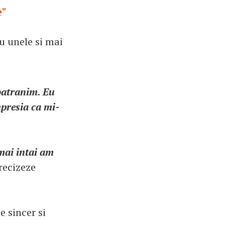
e"
u unele si mai
mbatranim. Eu
presia ca mi-
mai intai am
precizeze
e sincer si