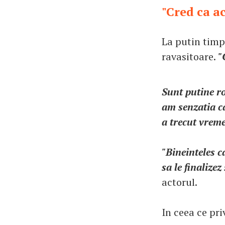
"Cred ca ac
La putin timp 
ravasitoare.
"
Sunt putine ro
am senzatia c
a trecut vreme
"Bineinteles c
sa le finalize
actorul.
In ceea ce pri