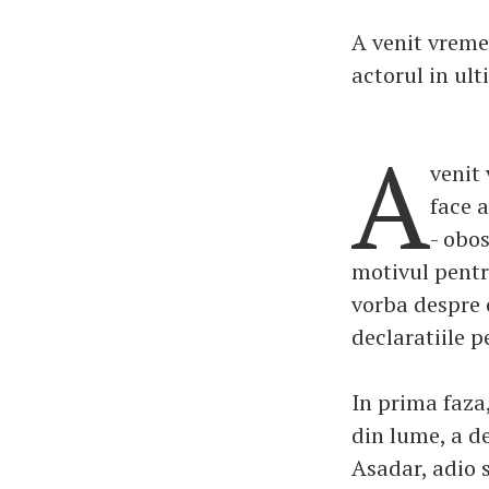
A venit vreme
actorul in ul
A
venit
face a
- obos
motivul pentru
vorba despre c
declaratiile p
In prima faza,
din lume, a de
Asadar, adio 