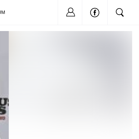
Nu ai cont?
Inregistreaza-
UM