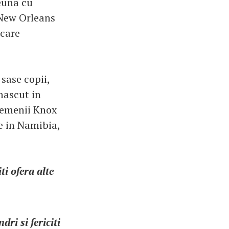
reuna cu
i New Orleans
 care
 sase copii,
nascut in
(gemenii Knox
me in Namibia,
iti ofera alte
ri si fericiti