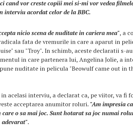
ci cand vor creste copiii mei si-mi vor vedea filmele
n interviu acordat celor de la BBC.
cepta nicio scena de nuditate in cariera mea"
, a c
adicala fata de vremurile in care a aparut in pel
se" sau "Troy". In schimb, aceste declaratii s-au
entul in care partenera lui, Angelina Jolie, a in
pune nuditate in pelicula "Beowulf came out in th
n acelasi interviu, a declarat ca, pe viitor, va fi f
iveste acceptarea anumitor roluri.
"Am impresia c
n care o sa mai joc. Sunt hotarat sa joc numai rolu
u adevarat"
.