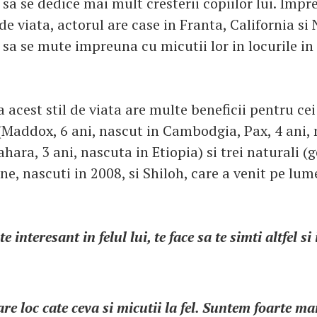
sa se dedice mai mult cresterii copiilor lui. Imp
de viata, actorul are case in Franta, California s
 sa se mute impreuna cu micutii lor in locurile in
a acest stil de viata are multe beneficii pentru cei
 (Maddox, 6 ani, nascut in Cambodgia, Pax, 4 ani, 
hara, 3 ani, nascuta in Etiopia) si trei naturali 
ne, nascuti in 2008, si Shiloh, care a venit pe lu
e interesant in felul lui, te face sa te simti altfel si 
re loc cate ceva si micutii la fel. Suntem foarte mand