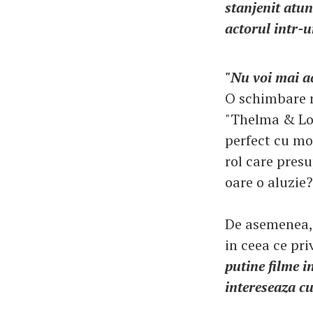
stanjenit atun
actorul intr-u
"Nu voi mai ac
O schimbare r
"Thelma & Loui
perfect cu mom
rol care presu
oare o aluzie?
De asemenea, i
in ceea ce pr
putine filme i
intereseaza c