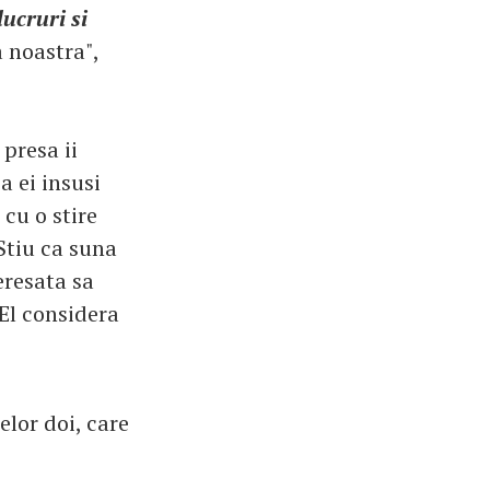
lucruri si
a noastra",
presa ii
a ei insusi
 cu o stire
 Stiu ca suna
eresata sa
 El considera
elor doi, care