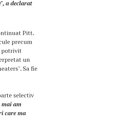
", a declarat
ontinuat Pitt.
icule precum
 potrivit
terpretat un
eaters". Sa fie
oarte selectiv
a mai am
ri care ma