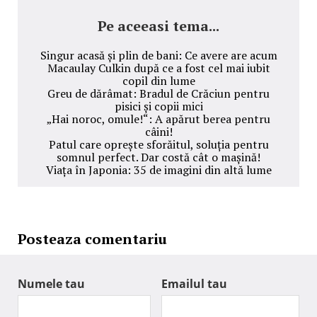
Pe aceeasi tema...
Singur acasă și plin de bani: Ce avere are acum
Macaulay Culkin după ce a fost cel mai iubit
copil din lume
Greu de dărâmat: Bradul de Crăciun pentru
pisici și copii mici
„Hai noroc, omule!“: A apărut berea pentru
câini!
Patul care oprește sforăitul, soluția pentru
somnul perfect. Dar costă cât o mașină!
Viața în Japonia: 35 de imagini din altă lume
Posteaza comentariu
Numele tau
Emailul tau