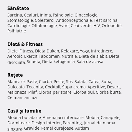
Sănătate
Sarcina
Ceaiuri
Inima
Psihologie
Ginecologie
,
,
,
,
,
Stomatologie
Colesterol
Anticonceptionale
Test sarcina
,
,
,
,
Cardiologie
Oftalmologie
Avort
Ceai verde
HIV
Ortopedie
,
,
,
,
,
,
Psihiatrie
Dietă & Fitness
Diete
Fitness
Dieta Dukan
Relaxare
Yoga
Intretinere
,
,
,
,
,
,
Aerobic
Exercitii abdomen
Nutritie
Dieta de slabit
Dieta
,
,
,
,
Silueta
Dieta ketogenica
Sala de acasa
disociata
,
,
,
Reţete
Mancare
Paste
Ciorba
Peste
Sos
Salata
Cafea
Supa
,
,
,
,
,
,
,
,
Dulceata
Tocanita
Cocktail
Supa crema
Aperitive
Desert
,
,
,
,
,
,
Maioneza
Pilaf
Ciorba perisoare
Ciorba pui
Ciorba burta
,
,
,
,
,
Ce mancam azi
Casă şi familie
Mobila bucatarie
Amenajari interioare
Mobila
Canapele
,
,
,
,
Dormitoare
Design interior
Parenting
Jurnal de mama
,
,
,
Gravide
Femei curajoase
Autism
singura
,
,
,