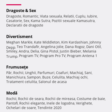
Dragoste & Sex
Dragoste
Romantic
Viata sexuala
Relatii
Cuplu
Iubire
,
,
,
,
,
,
Casatorie
Sex
Kama Sutra
Pozitii sexuale Kamasutra
,
,
,
,
Declaratii de dragoste
Divertisment
Meghan Markle
Kate Middleton
Kim Kardashian
Johnny
,
,
,
Teo Trandafir
Angelina Jolie
Dana Rogoz
Dani Otil
Depp
,
,
,
,
,
Smiley
Andra
Delia
Gina Pistol
Justin Bieber
Melania
,
,
,
,
,
Program TV
Program Pro TV
Program Antena 1
Trump
,
,
,
Frumuseţe
Păr
Rochii
Unghii
Parfumuri
Coafuri
Machiaj
Sani
,
,
,
,
,
,
,
Manichiura
Sampon
Buze
Celulita
Machiaj ochi
,
,
,
,
,
Tratament celulita
Salonul de acasa
,
Modă
Rochii
Rochii de seara
Rochii de mireasa
Costume de baie
,
,
,
,
Pantofi
Rochii elegante
Inele de logodna
Verighete
,
,
,
,
Ochelari de soare
Tendinte 2020
,