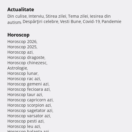
Actualitate
Din culise
Interviu
Stirea zilei
Tema zilei
Iesirea din
,
,
,
,
Despărţiri celebre
Vesti Bune
Covid-19
Pandemie
autism
,
,
,
,
Horoscop
Horoscop 2026
,
Horoscop 2025
,
Horoscop azi
,
Horoscop dragoste
,
Horoscop chinezesc
,
Astrologie
,
Horoscop lunar
,
Horoscop rac azi
,
Horoscop gemeni azi
,
Horoscop fecioara azi
,
Horoscop taur azi
,
Horoscop capricorn azi
,
Horoscop scorpion azi
,
Horoscop sagetator azi
,
Horoscop varsator azi
,
Horoscop pesti azi
,
Horoscop leu azi
,
Horoscop balanta azi
,