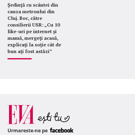
Ședință cu scântei din
cauza metroului din
Cluj. Boc, către
consilierii USR: „Cu 10
like-uri pe internet și
mamă, mergeți acasă,
explicați la soție cât de
bun ați fost astăzi”
Urmareste-ne pe