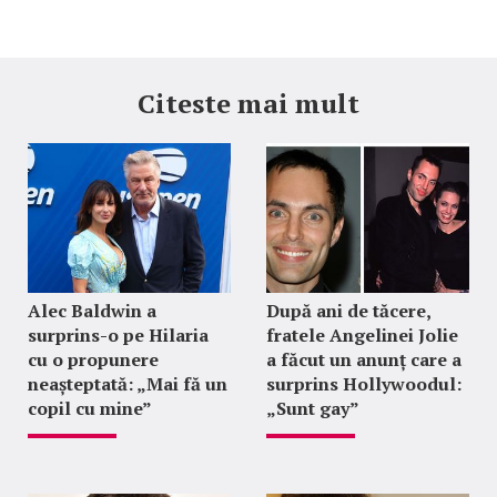
Citeste mai mult
Alec Baldwin a
După ani de tăcere,
surprins-o pe Hilaria
fratele Angelinei Jolie
cu o propunere
a făcut un anunț care a
neașteptată: „Mai fă un
surprins Hollywoodul:
copil cu mine”
„Sunt gay”