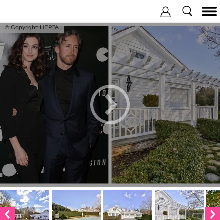
Inregistreaza
© Copyright: HEPTA