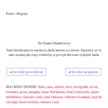
Foto: Hepta
De
Daniel Dumitrescu
Sunt întotdeauna la curent cu știrile interne și externe. Îmi place să vă
aduc noutăți din viața vedetelor și povești din toate colțurile lumii.
articolul precedent
articolul urmator
MAI MULT DESPRE:
film
,
casa
,
vedete
,
foto
,
fotografii
,
oscar
,
locuinta
,
poze
,
imagini
,
Anne Hathaway
,
viral
,
tranzacţie
,
piata
imobiliara
,
vânzare casă
,
casă vânzare
,
vânzare locuință
,
casă de
vacanță
,
Insterstellar
,
valoare casă