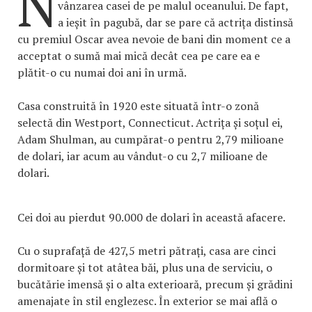
N
vânzarea casei de pe malul oceanului. De fapt,
a ieșit în pagubă, dar se pare că actrița distinsă
cu premiul Oscar avea nevoie de bani din moment ce a
acceptat o sumă mai mică decât cea pe care ea e
plătit-o cu numai doi ani în urmă.
Casa construită în 1920 este situată într-o zonă
selectă din Westport, Connecticut. Actrița și soțul ei,
Adam Shulman, au cumpărat-o pentru 2,79 milioane
de dolari, iar acum au vândut-o cu 2,7 milioane de
dolari.
Cei doi au pierdut 90.000 de dolari în această afacere.
Cu o suprafață de 427,5 metri pătrați, casa are cinci
dormitoare și tot atâtea băi, plus una de serviciu, o
bucătărie imensă și o alta exterioară, precum și grădini
amenajate în stil englezesc. În exterior se mai află o