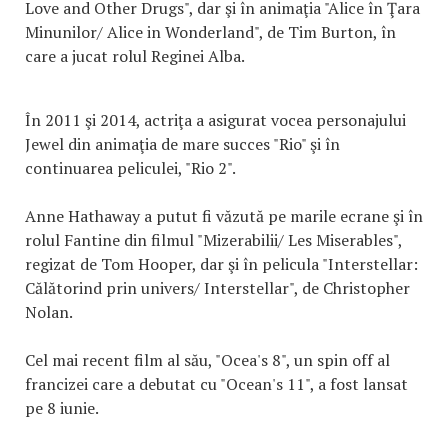
Love and Other Drugs", dar şi în animaţia "Alice în Ţara
Minunilor/ Alice in Wonderland", de Tim Burton, în
care a jucat rolul Reginei Alba.
În 2011 şi 2014, actriţa a asigurat vocea personajului
Jewel din animaţia de mare succes "Rio" şi în
continuarea peliculei, "Rio 2".
Anne Hathaway a putut fi văzută pe marile ecrane şi în
rolul Fantine din filmul "Mizerabilii/ Les Miserables",
regizat de Tom Hooper, dar şi în pelicula "Interstellar:
Călătorind prin univers/ Interstellar", de Christopher
Nolan.
Cel mai recent film al său, "Ocea's 8", un spin off al
francizei care a debutat cu "Ocean's 11", a fost lansat
pe 8 iunie.