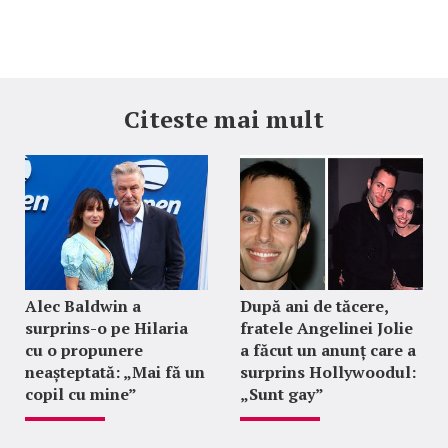
Citeste mai mult
Alec Baldwin a
După ani de tăcere,
surprins-o pe Hilaria
fratele Angelinei Jolie
cu o propunere
a făcut un anunț care a
neașteptată: „Mai fă un
surprins Hollywoodul:
copil cu mine”
„Sunt gay”