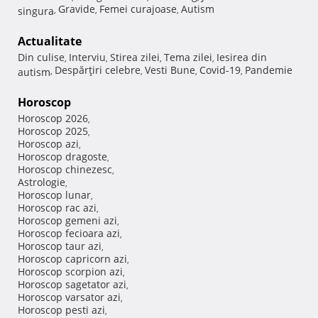
Gravide
Femei curajoase
Autism
singura
,
,
,
Actualitate
Din culise
Interviu
Stirea zilei
Tema zilei
Iesirea din
,
,
,
,
Despărţiri celebre
Vesti Bune
Covid-19
Pandemie
autism
,
,
,
,
Horoscop
Horoscop 2026
,
Horoscop 2025
,
Horoscop azi
,
Horoscop dragoste
,
Horoscop chinezesc
,
Astrologie
,
Horoscop lunar
,
Horoscop rac azi
,
Horoscop gemeni azi
,
Horoscop fecioara azi
,
Horoscop taur azi
,
Horoscop capricorn azi
,
Horoscop scorpion azi
,
Horoscop sagetator azi
,
Horoscop varsator azi
,
Horoscop pesti azi
,