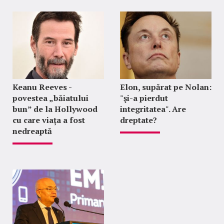
Keanu Reeves -
Elon, supărat pe Nolan:
povestea „băiatului
"şi-a pierdut
bun” de la Hollywood
integritatea". Are
cu care viața a fost
dreptate?
nedreaptă