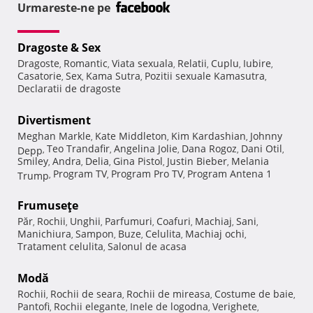
Urmareste-ne pe
Dragoste & Sex
Dragoste
Romantic
Viata sexuala
Relatii
Cuplu
Iubire
,
,
,
,
,
,
Casatorie
Sex
Kama Sutra
Pozitii sexuale Kamasutra
,
,
,
,
Declaratii de dragoste
Divertisment
Meghan Markle
Kate Middleton
Kim Kardashian
Johnny
,
,
,
Teo Trandafir
Angelina Jolie
Dana Rogoz
Dani Otil
Depp
,
,
,
,
,
Smiley
Andra
Delia
Gina Pistol
Justin Bieber
Melania
,
,
,
,
,
Program TV
Program Pro TV
Program Antena 1
Trump
,
,
,
Frumuseţe
Păr
Rochii
Unghii
Parfumuri
Coafuri
Machiaj
Sani
,
,
,
,
,
,
,
Manichiura
Sampon
Buze
Celulita
Machiaj ochi
,
,
,
,
,
Tratament celulita
Salonul de acasa
,
Modă
Rochii
Rochii de seara
Rochii de mireasa
Costume de baie
,
,
,
,
Pantofi
Rochii elegante
Inele de logodna
Verighete
,
,
,
,