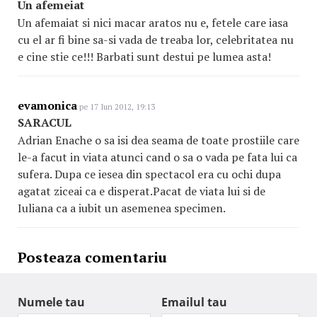
Un afemeiat
Un afemaiat si nici macar aratos nu e, fetele care iasa
cu el ar fi bine sa-si vada de treaba lor, celebritatea nu
e cine stie ce!!! Barbati sunt destui pe lumea asta!
evamonica
pe 17 Iun 2012, 19:13
SARACUL
Adrian Enache o sa isi dea seama de toate prostiile care
le-a facut in viata atunci cand o sa o vada pe fata lui ca
sufera. Dupa ce iesea din spectacol era cu ochi dupa
agatat ziceai ca e disperat.Pacat de viata lui si de
Iuliana ca a iubit un asemenea specimen.
Posteaza comentariu
Numele tau
Emailul tau