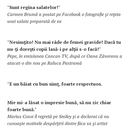
"Sunt regina salatelor!"
Carmen Brumă a postat pe Facebook o fotografie și rețeta
unei salate preparată de ea
"Nesimţito! Nu mai râde de femei gravide! Dacă tu
nu-ţi doreşti copii lasă-i pe alţii s-o facă!"
Pepe, în emisiunea Cancan TV, după ce Oana Zăvoranu a
atacat-o din nou pe Raluca Pastramă
"E un băiat cu bun simţ, foarte respectuos.
Mie mi-a lăsat o impresie bună, să nu zic chiar
foarte bună."
Marius Cosoi îl regretă pe Smiley și a declarat că nu
cunoaște motivele despărțirii dintre fiica sa și artist