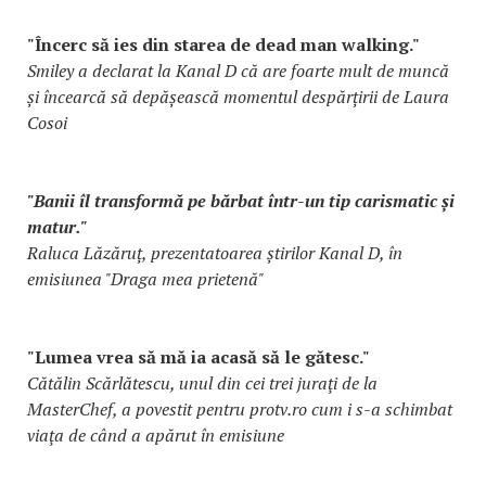
"Încerc să ies din starea de dead man walking."
Smiley a declarat la Kanal D că are foarte mult de muncă
și încearcă să depășească momentul despărțirii de Laura
Cosoi
"Banii îl transformă pe bărbat într-un tip carismatic și
matur."
Raluca Lăzăruț, prezentatoarea știrilor Kanal D, în
emisiunea "Draga mea prietenă"
"Lumea vrea să mă ia acasă să le gătesc."
Cătălin Scărlătescu, unul din cei trei juraţi de la
MasterChef, a povestit pentru protv.ro cum i s-a schimbat
viaţa de când a apărut în emisiune