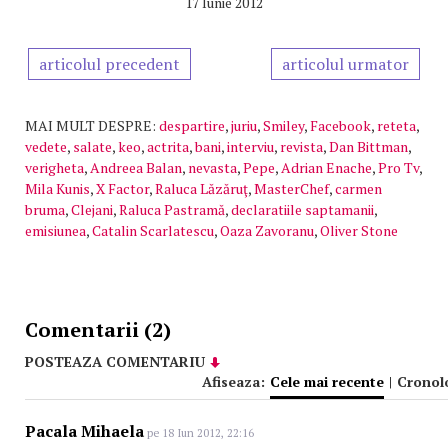
17 Iunie 2012
articolul precedent
articolul urmator
MAI MULT DESPRE:
despartire
,
juriu
,
Smiley
,
Facebook
,
reteta
,
vedete
,
salate
,
keo
,
actrita
,
bani
,
interviu
,
revista
,
Dan Bittman
,
verigheta
,
Andreea Balan
,
nevasta
,
Pepe
,
Adrian Enache
,
Pro Tv
,
Mila Kunis
,
X Factor
,
Raluca Lăzăruţ
,
MasterChef
,
carmen
bruma
,
Clejani
,
Raluca Pastramă
,
declaratiile saptamanii
,
emisiunea
,
Catalin Scarlatescu
,
Oaza Zavoranu
,
Oliver Stone
Comentarii (2)
POSTEAZA COMENTARIU
Afiseaza:
Cele mai recente
|
Cronol
Pacala Mihaela
pe 18 Iun 2012, 22:16