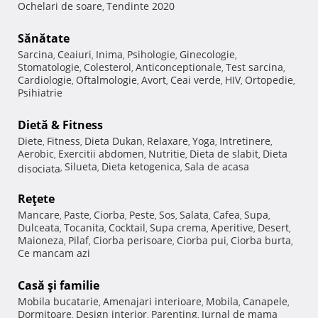
Ochelari de soare
Tendinte 2020
,
Sănătate
Sarcina
Ceaiuri
Inima
Psihologie
Ginecologie
,
,
,
,
,
Stomatologie
Colesterol
Anticonceptionale
Test sarcina
,
,
,
,
Cardiologie
Oftalmologie
Avort
Ceai verde
HIV
Ortopedie
,
,
,
,
,
,
Psihiatrie
Dietă & Fitness
Diete
Fitness
Dieta Dukan
Relaxare
Yoga
Intretinere
,
,
,
,
,
,
Aerobic
Exercitii abdomen
Nutritie
Dieta de slabit
Dieta
,
,
,
,
Silueta
Dieta ketogenica
Sala de acasa
disociata
,
,
,
Reţete
Mancare
Paste
Ciorba
Peste
Sos
Salata
Cafea
Supa
,
,
,
,
,
,
,
,
Dulceata
Tocanita
Cocktail
Supa crema
Aperitive
Desert
,
,
,
,
,
,
Maioneza
Pilaf
Ciorba perisoare
Ciorba pui
Ciorba burta
,
,
,
,
,
Ce mancam azi
Casă şi familie
Mobila bucatarie
Amenajari interioare
Mobila
Canapele
,
,
,
,
Dormitoare
Design interior
Parenting
Jurnal de mama
,
,
,