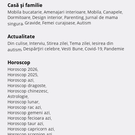
Casă şi familie
Mobila bucatarie
Amenajari interioare
Mobila
Canapele
,
,
,
,
Dormitoare
Design interior
Parenting
Jurnal de mama
,
,
,
Gravide
Femei curajoase
Autism
singura
,
,
,
Actualitate
Din culise
Interviu
Stirea zilei
Tema zilei
Iesirea din
,
,
,
,
Despărţiri celebre
Vesti Bune
Covid-19
Pandemie
autism
,
,
,
,
Horoscop
Horoscop 2026
,
Horoscop 2025
,
Horoscop azi
,
Horoscop dragoste
,
Horoscop chinezesc
,
Astrologie
,
Horoscop lunar
,
Horoscop rac azi
,
Horoscop gemeni azi
,
Horoscop fecioara azi
,
Horoscop taur azi
,
Horoscop capricorn azi
,
Horoscop scorpion azi
,