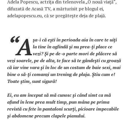
Adela Popescu, actriţa din telenovela „O nouă viaţă“,
difuzată de Acasă TV, a mărturisit pe blogul ei,
adelapopescu.eu, că se pregăteşte deja de plajă.
“A
şa-i că eşti în perioada aia în care te uiţi
la tine în oglindă şi nu prea-ţi place ce
vezi? Şi pe de-o parte mori de plăcere să
vezi soarele, pe de alta, te face să te gândeşti cu groază
că iar vine vara şi în loc de un costum de baie sexi, mai
bine o să-ţi comanzi un trening de plaja. Ştiu cum e!
Toate ştim, sunt sigură!
Ei, eu am început să mă cunosc şi când simt ca mă
afund în lene prea mult timp, pun mâna pe prima
revistă cu fete în pantaloni scurţi, picioare impecabile
şi abdomene precum clapele pianului.