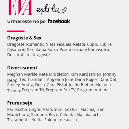
Urmareste-ne pe
Dragoste & Sex
Dragoste
Romantic
Viata sexuala
Relatii
Cuplu
Iubire
,
,
,
,
,
,
Casatorie
Sex
Kama Sutra
Pozitii sexuale Kamasutra
,
,
,
,
Declaratii de dragoste
Divertisment
Meghan Markle
Kate Middleton
Kim Kardashian
Johnny
,
,
,
Teo Trandafir
Angelina Jolie
Dana Rogoz
Dani Otil
Depp
,
,
,
,
,
Smiley
Andra
Delia
Gina Pistol
Justin Bieber
Melania
,
,
,
,
,
Program TV
Program Pro TV
Program Antena 1
Trump
,
,
,
Frumuseţe
Păr
Rochii
Unghii
Parfumuri
Coafuri
Machiaj
Sani
,
,
,
,
,
,
,
Manichiura
Sampon
Buze
Celulita
Machiaj ochi
,
,
,
,
,
Tratament celulita
Salonul de acasa
,