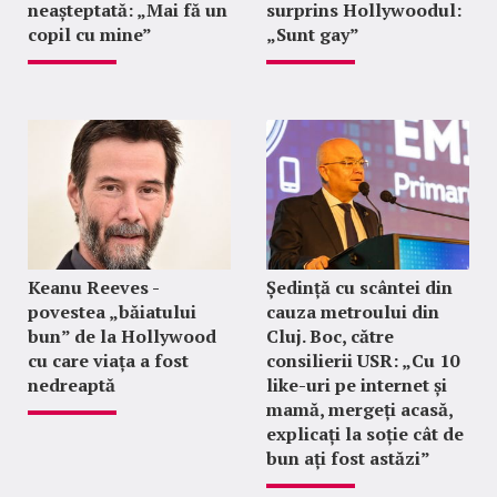
neașteptată: „Mai fă un
surprins Hollywoodul:
copil cu mine”
„Sunt gay”
Keanu Reeves -
Ședință cu scântei din
povestea „băiatului
cauza metroului din
bun” de la Hollywood
Cluj. Boc, către
cu care viața a fost
consilierii USR: „Cu 10
nedreaptă
like-uri pe internet și
mamă, mergeți acasă,
explicați la soție cât de
bun ați fost astăzi”