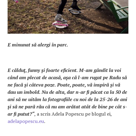
E minunat să alergi în parc.
E călduţ, funny şi foarte eficient. M-am gândit la voi
când am plecat de acasă, aşa că l-am rugat pe Radu să
ne facă şi câteva poze. Poate, poate, vă inspiră şi vă
dau un imbold. Nu de alta, dar n-ar fi păcat ca la 50 de
ani să ne uităm la fotografiile cu noi de la 25-26 de ani
şi să ne pară rău că nu am arătat atât de bine pe cât s-
ar fi putut?“
, a scris Adela Popescu pe blogul ei,
adelapopescu.eu
.