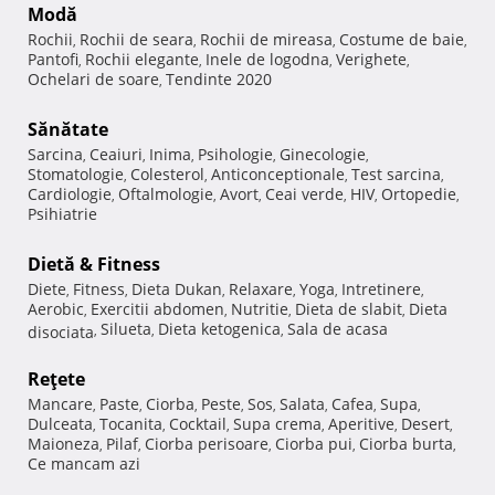
Modă
Rochii
Rochii de seara
Rochii de mireasa
Costume de baie
,
,
,
,
Pantofi
Rochii elegante
Inele de logodna
Verighete
,
,
,
,
Ochelari de soare
Tendinte 2020
,
Sănătate
Sarcina
Ceaiuri
Inima
Psihologie
Ginecologie
,
,
,
,
,
Stomatologie
Colesterol
Anticonceptionale
Test sarcina
,
,
,
,
Cardiologie
Oftalmologie
Avort
Ceai verde
HIV
Ortopedie
,
,
,
,
,
,
Psihiatrie
Dietă & Fitness
Diete
Fitness
Dieta Dukan
Relaxare
Yoga
Intretinere
,
,
,
,
,
,
Aerobic
Exercitii abdomen
Nutritie
Dieta de slabit
Dieta
,
,
,
,
Silueta
Dieta ketogenica
Sala de acasa
disociata
,
,
,
Reţete
Mancare
Paste
Ciorba
Peste
Sos
Salata
Cafea
Supa
,
,
,
,
,
,
,
,
Dulceata
Tocanita
Cocktail
Supa crema
Aperitive
Desert
,
,
,
,
,
,
Maioneza
Pilaf
Ciorba perisoare
Ciorba pui
Ciorba burta
,
,
,
,
,
Ce mancam azi