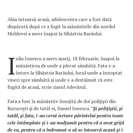
Abia întoarsă acasă, adolescenta care a fost dată
dispărută după ce a fugit la mănăstirile din nordul
Moldovei a mers înapoi la Sihăstria Rarăului.
I
ulia Ionescu a mers marţi, 18 februarie, înapoi la
mănăstirea de unde a plecat sâmbătă. Fata s-a
întors la Sihăstria Rarăului, locul unde a înnoptat
vineri spre sâmbătă şi unde s-a destăinuit că este
fugită de acasă, scrie ziarul Adevărul.
Fata a fost la mănăstire însoţită de doi poliţişti din
Bucureşti şi de tatăl ei, Daniel Ionescu.
"Şi poliţiştii, şi
tatăl, şi fata, i-au cerut iertare părintelui pentru toate
cele întâmplate şi i-au mulţumit pentru că a avut grijă
de ea, pentru că a îndrumat-o să se întoarcă acasă şi i-