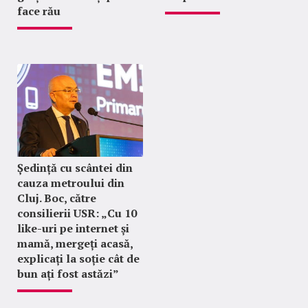
face rău
Ședință cu scântei din
cauza metroului din
Cluj. Boc, către
consilierii USR: „Cu 10
like-uri pe internet și
mamă, mergeți acasă,
explicați la soție cât de
bun ați fost astăzi”