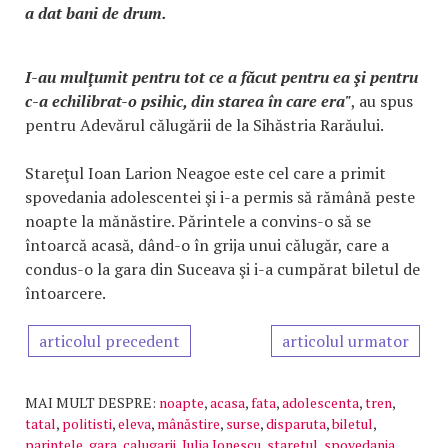
a dat bani de drum.
I-au mulţumit pentru tot ce a făcut pentru ea şi pentru
c-a echilibrat-o psihic, din starea în care era"
, au spus
pentru Adevărul călugării de la Sihăstria Rarăului.
Stareţul Ioan Larion Neagoe este cel care a primit
spovedania adolescentei şi i-a permis să rămână peste
noapte la mănăstire. Părintele a convins-o să se
întoarcă acasă, dând-o în grija unui călugăr, care a
condus-o la gara din Suceava şi i-a cumpărat biletul de
întoarcere.
articolul precedent
articolul urmator
MAI MULT DESPRE:
noapte
,
acasa
,
fata
,
adolescenta
,
tren
,
tatal
,
politisti
,
eleva
,
mânăstire
,
surse
,
disparuta
,
biletul
,
parintele
,
gara
,
calugarii
,
Iulia Ionescu
,
staretul
,
spovedania