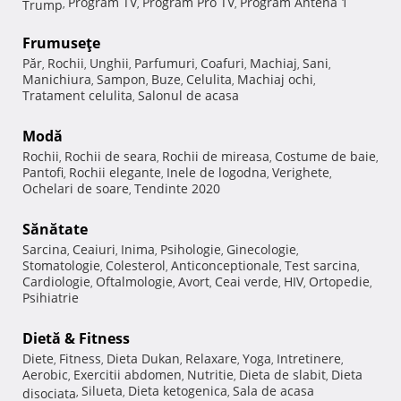
Program TV
Program Pro TV
Program Antena 1
Trump
,
,
,
Frumuseţe
Păr
Rochii
Unghii
Parfumuri
Coafuri
Machiaj
Sani
,
,
,
,
,
,
,
Manichiura
Sampon
Buze
Celulita
Machiaj ochi
,
,
,
,
,
Tratament celulita
Salonul de acasa
,
Modă
Rochii
Rochii de seara
Rochii de mireasa
Costume de baie
,
,
,
,
Pantofi
Rochii elegante
Inele de logodna
Verighete
,
,
,
,
Ochelari de soare
Tendinte 2020
,
Sănătate
Sarcina
Ceaiuri
Inima
Psihologie
Ginecologie
,
,
,
,
,
Stomatologie
Colesterol
Anticonceptionale
Test sarcina
,
,
,
,
Cardiologie
Oftalmologie
Avort
Ceai verde
HIV
Ortopedie
,
,
,
,
,
,
Psihiatrie
Dietă & Fitness
Diete
Fitness
Dieta Dukan
Relaxare
Yoga
Intretinere
,
,
,
,
,
,
Aerobic
Exercitii abdomen
Nutritie
Dieta de slabit
Dieta
,
,
,
,
Silueta
Dieta ketogenica
Sala de acasa
disociata
,
,
,