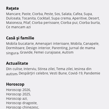
Reţete
Mancare
Paste
Ciorba
Peste
Sos
Salata
Cafea
Supa
,
,
,
,
,
,
,
,
Dulceata
Tocanita
Cocktail
Supa crema
Aperitive
Desert
,
,
,
,
,
,
Maioneza
Pilaf
Ciorba perisoare
Ciorba pui
Ciorba burta
,
,
,
,
,
Ce mancam azi
Casă şi familie
Mobila bucatarie
Amenajari interioare
Mobila
Canapele
,
,
,
,
Dormitoare
Design interior
Parenting
Jurnal de mama
,
,
,
Gravide
Femei curajoase
Autism
singura
,
,
,
Actualitate
Din culise
Interviu
Stirea zilei
Tema zilei
Iesirea din
,
,
,
,
Despărţiri celebre
Vesti Bune
Covid-19
Pandemie
autism
,
,
,
,
Horoscop
Horoscop 2026
,
Horoscop 2025
,
Horoscop azi
,
Horoscop dragoste
,
Horoscop chinezesc
,