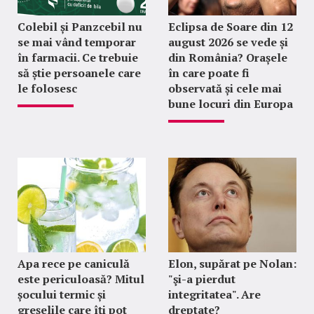
Colebil și Panzcebil nu
Eclipsa de Soare din 12
se mai vând temporar
august 2026 se vede și
în farmacii. Ce trebuie
din România? Orașele
să știe persoanele care
în care poate fi
le folosesc
observată și cele mai
bune locuri din Europa
Apa rece pe caniculă
Elon, supărat pe Nolan:
este periculoasă? Mitul
"şi-a pierdut
șocului termic și
integritatea". Are
greșelile care îți pot
dreptate?