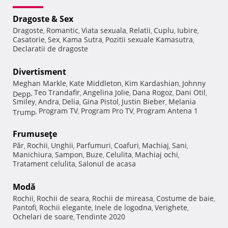
Dragoste & Sex
Dragoste
Romantic
Viata sexuala
Relatii
Cuplu
Iubire
,
,
,
,
,
,
Casatorie
Sex
Kama Sutra
Pozitii sexuale Kamasutra
,
,
,
,
Declaratii de dragoste
Divertisment
Meghan Markle
Kate Middleton
Kim Kardashian
Johnny
,
,
,
Teo Trandafir
Angelina Jolie
Dana Rogoz
Dani Otil
Depp
,
,
,
,
,
Smiley
Andra
Delia
Gina Pistol
Justin Bieber
Melania
,
,
,
,
,
Program TV
Program Pro TV
Program Antena 1
Trump
,
,
,
Frumuseţe
Păr
Rochii
Unghii
Parfumuri
Coafuri
Machiaj
Sani
,
,
,
,
,
,
,
Manichiura
Sampon
Buze
Celulita
Machiaj ochi
,
,
,
,
,
Tratament celulita
Salonul de acasa
,
Modă
Rochii
Rochii de seara
Rochii de mireasa
Costume de baie
,
,
,
,
Pantofi
Rochii elegante
Inele de logodna
Verighete
,
,
,
,
Ochelari de soare
Tendinte 2020
,