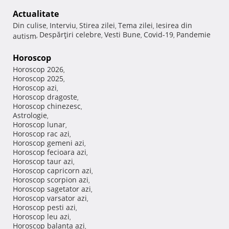
Actualitate
Din culise
Interviu
Stirea zilei
Tema zilei
Iesirea din
,
,
,
,
Despărţiri celebre
Vesti Bune
Covid-19
Pandemie
autism
,
,
,
,
Horoscop
Horoscop 2026
,
Horoscop 2025
,
Horoscop azi
,
Horoscop dragoste
,
Horoscop chinezesc
,
Astrologie
,
Horoscop lunar
,
Horoscop rac azi
,
Horoscop gemeni azi
,
Horoscop fecioara azi
,
Horoscop taur azi
,
Horoscop capricorn azi
,
Horoscop scorpion azi
,
Horoscop sagetator azi
,
Horoscop varsator azi
,
Horoscop pesti azi
,
Horoscop leu azi
,
Horoscop balanta azi
,