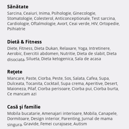
Sănătate
Sarcina
Ceaiuri
Inima
Psihologie
Ginecologie
,
,
,
,
,
Stomatologie
Colesterol
Anticonceptionale
Test sarcina
,
,
,
,
Cardiologie
Oftalmologie
Avort
Ceai verde
HIV
Ortopedie
,
,
,
,
,
,
Psihiatrie
Dietă & Fitness
Diete
Fitness
Dieta Dukan
Relaxare
Yoga
Intretinere
,
,
,
,
,
,
Aerobic
Exercitii abdomen
Nutritie
Dieta de slabit
Dieta
,
,
,
,
Silueta
Dieta ketogenica
Sala de acasa
disociata
,
,
,
Reţete
Mancare
Paste
Ciorba
Peste
Sos
Salata
Cafea
Supa
,
,
,
,
,
,
,
,
Dulceata
Tocanita
Cocktail
Supa crema
Aperitive
Desert
,
,
,
,
,
,
Maioneza
Pilaf
Ciorba perisoare
Ciorba pui
Ciorba burta
,
,
,
,
,
Ce mancam azi
Casă şi familie
Mobila bucatarie
Amenajari interioare
Mobila
Canapele
,
,
,
,
Dormitoare
Design interior
Parenting
Jurnal de mama
,
,
,
Gravide
Femei curajoase
Autism
singura
,
,
,