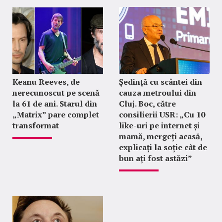
Keanu Reeves, de
Ședință cu scântei din
nerecunoscut pe scenă
cauza metroului din
la 61 de ani. Starul din
Cluj. Boc, către
„Matrix” pare complet
consilierii USR: „Cu 10
transformat
like-uri pe internet și
mamă, mergeți acasă,
explicați la soție cât de
bun ați fost astăzi”