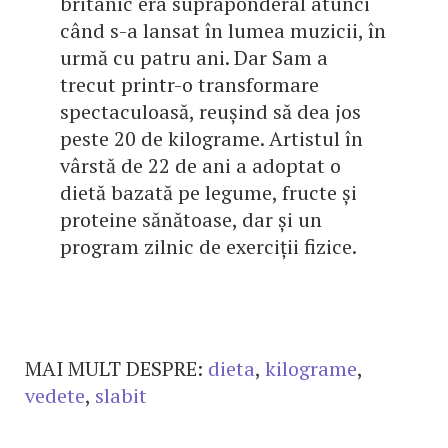
britanic era supraponderal atunci
când s-a lansat în lumea muzicii, în
urmă cu patru ani. Dar Sam a
trecut printr-o transformare
spectaculoasă, reușind să dea jos
peste 20 de kilograme. Artistul în
vârstă de 22 de ani a adoptat o
dietă bazată pe legume, fructe și
proteine sănătoase, dar și un
program zilnic de exerciții fizice.
MAI MULT DESPRE:
dieta
,
kilograme
,
vedete
,
slabit