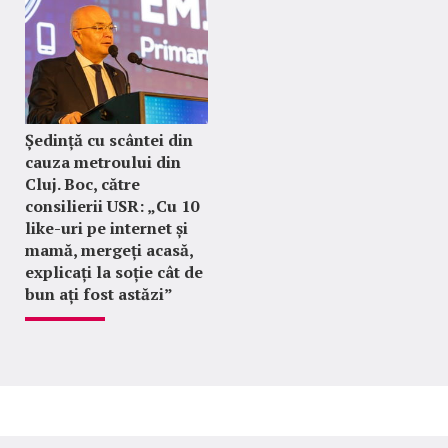
Ședință cu scântei din
cauza metroului din
Cluj. Boc, către
consilierii USR: „Cu 10
like-uri pe internet și
mamă, mergeți acasă,
explicați la soție cât de
bun ați fost astăzi”