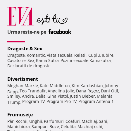
Urmareste-ne pe
Dragoste & Sex
Dragoste
Romantic
Viata sexuala
Relatii
Cuplu
Iubire
,
,
,
,
,
,
Casatorie
Sex
Kama Sutra
Pozitii sexuale Kamasutra
,
,
,
,
Declaratii de dragoste
Divertisment
Meghan Markle
Kate Middleton
Kim Kardashian
Johnny
,
,
,
Teo Trandafir
Angelina Jolie
Dana Rogoz
Dani Otil
Depp
,
,
,
,
,
Smiley
Andra
Delia
Gina Pistol
Justin Bieber
Melania
,
,
,
,
,
Program TV
Program Pro TV
Program Antena 1
Trump
,
,
,
Frumuseţe
Păr
Rochii
Unghii
Parfumuri
Coafuri
Machiaj
Sani
,
,
,
,
,
,
,
Manichiura
Sampon
Buze
Celulita
Machiaj ochi
,
,
,
,
,