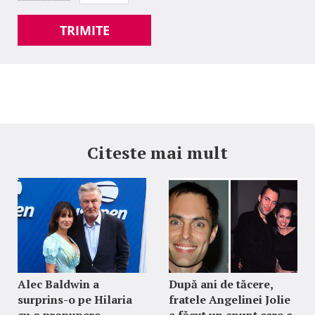
TRIMITE
Citeste mai mult
Alec Baldwin a
După ani de tăcere,
surprins-o pe Hilaria
fratele Angelinei Jolie
cu o propunere
a făcut un anunț care a