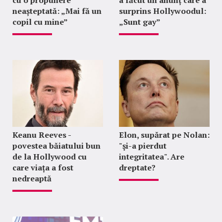
neașteptată: „Mai fă un
surprins Hollywoodul:
copil cu mine”
„Sunt gay”
Keanu Reeves -
Elon, supărat pe Nolan:
povestea băiatului bun
"şi-a pierdut
de la Hollywood cu
integritatea". Are
care viața a fost
dreptate?
nedreaptă