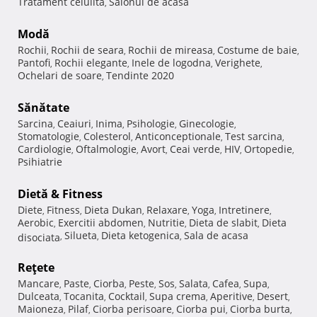
Tratament celulita
Salonul de acasa
,
Modă
Rochii
Rochii de seara
Rochii de mireasa
Costume de baie
,
,
,
,
Pantofi
Rochii elegante
Inele de logodna
Verighete
,
,
,
,
Ochelari de soare
Tendinte 2020
,
Sănătate
Sarcina
Ceaiuri
Inima
Psihologie
Ginecologie
,
,
,
,
,
Stomatologie
Colesterol
Anticonceptionale
Test sarcina
,
,
,
,
Cardiologie
Oftalmologie
Avort
Ceai verde
HIV
Ortopedie
,
,
,
,
,
,
Psihiatrie
Dietă & Fitness
Diete
Fitness
Dieta Dukan
Relaxare
Yoga
Intretinere
,
,
,
,
,
,
Aerobic
Exercitii abdomen
Nutritie
Dieta de slabit
Dieta
,
,
,
,
Silueta
Dieta ketogenica
Sala de acasa
disociata
,
,
,
Reţete
Mancare
Paste
Ciorba
Peste
Sos
Salata
Cafea
Supa
,
,
,
,
,
,
,
,
Dulceata
Tocanita
Cocktail
Supa crema
Aperitive
Desert
,
,
,
,
,
,
Maioneza
Pilaf
Ciorba perisoare
Ciorba pui
Ciorba burta
,
,
,
,
,