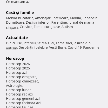
Ce mancam azi
Casă şi familie
Mobila bucatarie
Amenajari interioare
Mobila
Canapele
,
,
,
,
Dormitoare
Design interior
Parenting
Jurnal de mama
,
,
,
Gravide
Femei curajoase
Autism
singura
,
,
,
Actualitate
Din culise
Interviu
Stirea zilei
Tema zilei
Iesirea din
,
,
,
,
Despărţiri celebre
Vesti Bune
Covid-19
Pandemie
autism
,
,
,
,
Horoscop
Horoscop 2026
,
Horoscop 2025
,
Horoscop azi
,
Horoscop dragoste
,
Horoscop chinezesc
,
Astrologie
,
Horoscop lunar
,
Horoscop rac azi
,
Horoscop gemeni azi
,
Horoscop fecioara azi
,
Horoscop taur azi
,