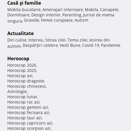
Casă şi familie
Mobila bucatarie
Amenajari interioare
Mobila
Canapele
,
,
,
,
Dormitoare
Design interior
Parenting
Jurnal de mama
,
,
,
Gravide
Femei curajoase
Autism
singura
,
,
,
Actualitate
Din culise
Interviu
Stirea zilei
Tema zilei
Iesirea din
,
,
,
,
Despărţiri celebre
Vesti Bune
Covid-19
Pandemie
autism
,
,
,
,
Horoscop
Horoscop 2026
,
Horoscop 2025
,
Horoscop azi
,
Horoscop dragoste
,
Horoscop chinezesc
,
Astrologie
,
Horoscop lunar
,
Horoscop rac azi
,
Horoscop gemeni azi
,
Horoscop fecioara azi
,
Horoscop taur azi
,
Horoscop capricorn azi
,
Horoscop scorpion azi
,