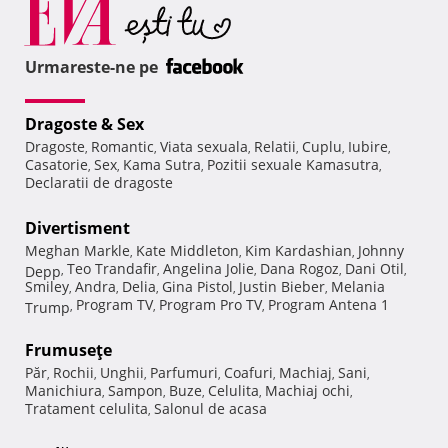
Urmareste-ne pe
Dragoste & Sex
Dragoste
Romantic
Viata sexuala
Relatii
Cuplu
Iubire
,
,
,
,
,
,
Casatorie
Sex
Kama Sutra
Pozitii sexuale Kamasutra
,
,
,
,
Declaratii de dragoste
Divertisment
Meghan Markle
Kate Middleton
Kim Kardashian
Johnny
,
,
,
Teo Trandafir
Angelina Jolie
Dana Rogoz
Dani Otil
Depp
,
,
,
,
,
Smiley
Andra
Delia
Gina Pistol
Justin Bieber
Melania
,
,
,
,
,
Program TV
Program Pro TV
Program Antena 1
Trump
,
,
,
Frumuseţe
Păr
Rochii
Unghii
Parfumuri
Coafuri
Machiaj
Sani
,
,
,
,
,
,
,
Manichiura
Sampon
Buze
Celulita
Machiaj ochi
,
,
,
,
,
Tratament celulita
Salonul de acasa
,