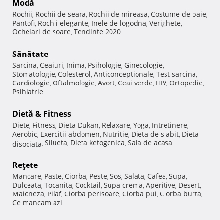
Modă
Rochii
Rochii de seara
Rochii de mireasa
Costume de baie
,
,
,
,
Pantofi
Rochii elegante
Inele de logodna
Verighete
,
,
,
,
Ochelari de soare
Tendinte 2020
,
Sănătate
Sarcina
Ceaiuri
Inima
Psihologie
Ginecologie
,
,
,
,
,
Stomatologie
Colesterol
Anticonceptionale
Test sarcina
,
,
,
,
Cardiologie
Oftalmologie
Avort
Ceai verde
HIV
Ortopedie
,
,
,
,
,
,
Psihiatrie
Dietă & Fitness
Diete
Fitness
Dieta Dukan
Relaxare
Yoga
Intretinere
,
,
,
,
,
,
Aerobic
Exercitii abdomen
Nutritie
Dieta de slabit
Dieta
,
,
,
,
Silueta
Dieta ketogenica
Sala de acasa
disociata
,
,
,
Reţete
Mancare
Paste
Ciorba
Peste
Sos
Salata
Cafea
Supa
,
,
,
,
,
,
,
,
Dulceata
Tocanita
Cocktail
Supa crema
Aperitive
Desert
,
,
,
,
,
,
Maioneza
Pilaf
Ciorba perisoare
Ciorba pui
Ciorba burta
,
,
,
,
,
Ce mancam azi