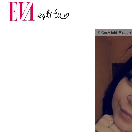
și 60 de ani. De ce te t
Carieră
pe măsură ce înaintez
Actualitate
© Copyright: Facebo