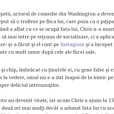
şotii, actorul de comedie din Washington a deven
put să o trolleze pe fiica lui, care poza ca o piţi
nd a aflat cu ce se ocupă fata lui, Chris n-a must
s să mai intre pe reţeaua de socializare, ci a aplic
e: şi-a făcut şi el cont pe
Instagram
şi a început
iate cu mult umor după cele ale fiicei sale.
 şi chip, îmbrăcat cu ţinutele ei, cu gene false şi e
a la vedere, omul nu s-a dat înapoi de la nimic pe
spre deliciul internauţilor.
foto au devenit virale, iar acum Chris a ajuns la 1
 două ori mai mulţi decât a adunat fata lui cu ace