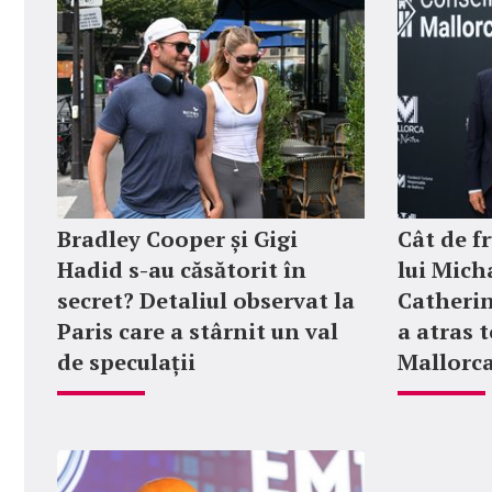
Bradley Cooper și Gigi
Cât de f
Hadid s-au căsătorit în
lui Micha
secret? Detaliul observat la
Catherin
Paris care a stârnit un val
a atras t
de speculații
Mallorc