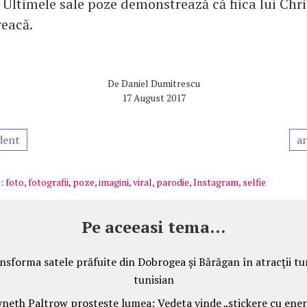
 Ultimele sale poze demonstrează că fiica lui Chri
reacă.
De
Daniel Dumitrescu
17 August 2017
dent
ar
:
foto
,
fotografii
,
poze
,
imagini
,
viral
,
parodie
,
Instagram
,
selfie
Pe aceeasi tema...
sforma satele prăfuite din Dobrogea şi Bărăgan în atracţii tu
tunisian
neth Paltrow prosteşte lumea: Vedeta vinde „stickere cu ener