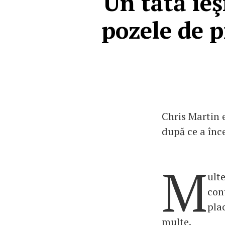
Un tată ie
pozele de pi
Chris Martin 
după ce a înce
M
ulte
con
pla
multe.