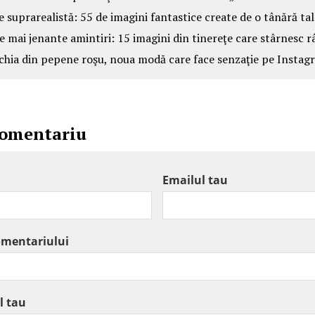
 suprarealistă: 55 de imagini fantastice create de o tânără ta
e mai jenante amintiri: 15 imagini din tinereţe care stârnesc r
chia din pepene roşu, noua modă care face senzaţie pe Instag
comentariu
Emailul tau
omentariului
l tau