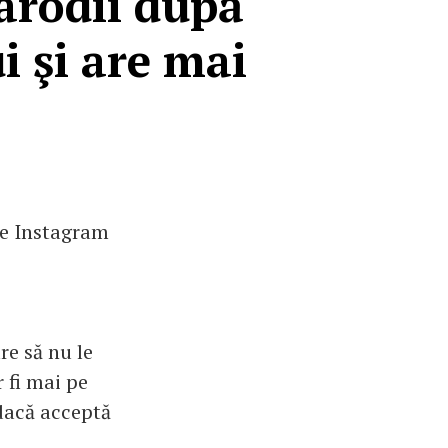
arodii după
ui şi are mai
pe Instagram
re să nu le
 fi mai pe
 dacă acceptă