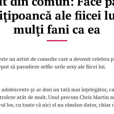
şit din comun: Face p
ţipoancă ale fiicei l
mulţi fani ca ea
este un artist de comedie care a devenit celebru 
put să parodieze selfie-urile sexy ale fiicei lui.
 adolescente şi-ar dori un tată mai înţelegător, ca
troleze atât de mult. Unul precum Chris Martin ar
cul lor, cu toate că nici el nu rămâne dator, chiar