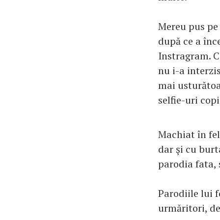
Mereu pus pe 
după ce a înce
Instragram. Câ
nu i-a interzi
mai usturătoar
selfie-uri cop
Machiat în fel
dar şi cu burt
parodia fata, 
Parodiile lui 
urmăritori, de