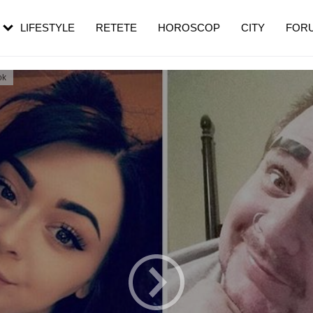
rezești mai des
Cât durează, cum te pregătești și cât
i în vârstă
de dureroasă este investigația
LIFESTYLE
RETETE
HOROSCOP
CITY
FOR
ok