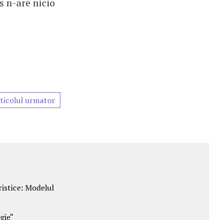
s n-are nicio
ticolul urmator
ristice: Modelul
gie“