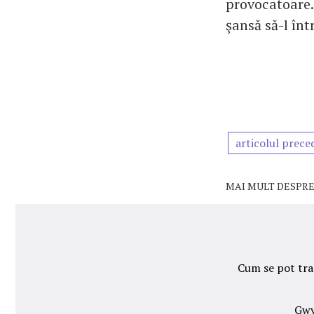
provocatoare.
şansă să-l înt
articolul prece
MAI MULT DESPRE
Cum se pot tran
Gwy