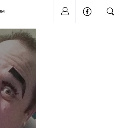
Nu ai cont?
Inregistreaza-
UM