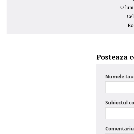
O lume
Cel
Ro
Posteaza 
Numele tau
Subiectul c
Comentariu