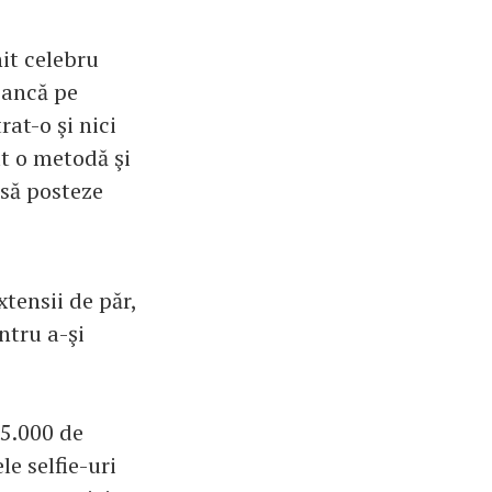
it celebru
poancă pe
rat-o şi nici
at o metodă şi
 să posteze
xtensii de păr,
ntru a-şi
35.000 de
le selfie-uri