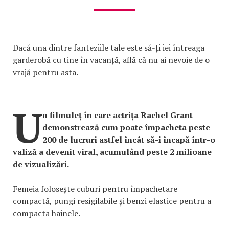
Dacă una dintre fanteziile tale este să-ți iei întreaga
garderobă cu tine în vacanță, află că nu ai nevoie de o
vrajă pentru asta.
U
n filmuleț în care actrița Rachel Grant
demonstrează cum poate împacheta peste
200 de lucruri astfel încât să-i încapă într-o
valiză a devenit viral, acumulând peste 2 milioane
de vizualizări.
Femeia folosește cuburi pentru împachetare
compactă, pungi resigilabile și benzi elastice pentru a
compacta hainele.