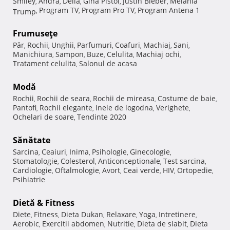
Smiley
Andra
Delia
Gina Pistol
Justin Bieber
Melania
,
,
,
,
,
Program TV
Program Pro TV
Program Antena 1
Trump
,
,
,
Frumuseţe
Păr
Rochii
Unghii
Parfumuri
Coafuri
Machiaj
Sani
,
,
,
,
,
,
,
Manichiura
Sampon
Buze
Celulita
Machiaj ochi
,
,
,
,
,
Tratament celulita
Salonul de acasa
,
Modă
Rochii
Rochii de seara
Rochii de mireasa
Costume de baie
,
,
,
,
Pantofi
Rochii elegante
Inele de logodna
Verighete
,
,
,
,
Ochelari de soare
Tendinte 2020
,
Sănătate
Sarcina
Ceaiuri
Inima
Psihologie
Ginecologie
,
,
,
,
,
Stomatologie
Colesterol
Anticonceptionale
Test sarcina
,
,
,
,
Cardiologie
Oftalmologie
Avort
Ceai verde
HIV
Ortopedie
,
,
,
,
,
,
Psihiatrie
Dietă & Fitness
Diete
Fitness
Dieta Dukan
Relaxare
Yoga
Intretinere
,
,
,
,
,
,
Aerobic
Exercitii abdomen
Nutritie
Dieta de slabit
Dieta
,
,
,
,