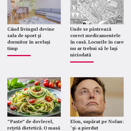
Când livingul devine
Unde se păstrează
sala de sport și
corect medicamentele
dormitor în același
în casă. Locurile în care
timp
nu ar trebui să le lași
niciodată
”Paste” de dovlecel,
Elon, supărat pe Nolan:
rețetă dietetică. O masă
"şi-a pierdut