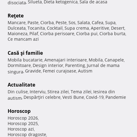
Silueta
Dieta ketogenica
Sala de acasa
disociata
,
,
,
Reţete
Mancare
Paste
Ciorba
Peste
Sos
Salata
Cafea
Supa
,
,
,
,
,
,
,
,
Dulceata
Tocanita
Cocktail
Supa crema
Aperitive
Desert
,
,
,
,
,
,
Maioneza
Pilaf
Ciorba perisoare
Ciorba pui
Ciorba burta
,
,
,
,
,
Ce mancam azi
Casă şi familie
Mobila bucatarie
Amenajari interioare
Mobila
Canapele
,
,
,
,
Dormitoare
Design interior
Parenting
Jurnal de mama
,
,
,
Gravide
Femei curajoase
Autism
singura
,
,
,
Actualitate
Din culise
Interviu
Stirea zilei
Tema zilei
Iesirea din
,
,
,
,
Despărţiri celebre
Vesti Bune
Covid-19
Pandemie
autism
,
,
,
,
Horoscop
Horoscop 2026
,
Horoscop 2025
,
Horoscop azi
,
Horoscop dragoste
,