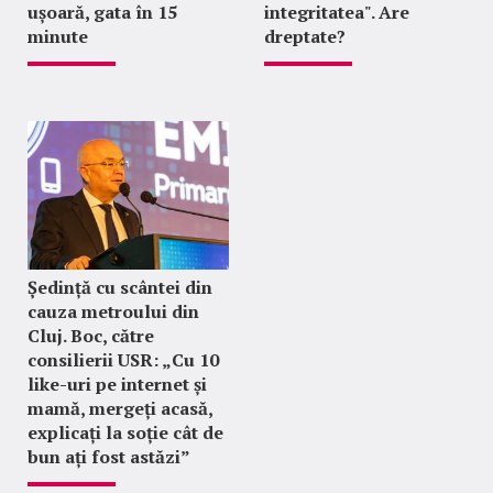
ușoară, gata în 15
integritatea". Are
minute
dreptate?
Ședință cu scântei din
cauza metroului din
Cluj. Boc, către
consilierii USR: „Cu 10
like-uri pe internet și
mamă, mergeți acasă,
explicați la soție cât de
bun ați fost astăzi”