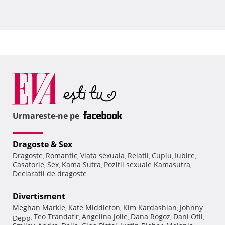
Urmareste-ne pe
Dragoste & Sex
Dragoste
Romantic
Viata sexuala
Relatii
Cuplu
Iubire
,
,
,
,
,
,
Casatorie
Sex
Kama Sutra
Pozitii sexuale Kamasutra
,
,
,
,
Declaratii de dragoste
Divertisment
Meghan Markle
Kate Middleton
Kim Kardashian
Johnny
,
,
,
Teo Trandafir
Angelina Jolie
Dana Rogoz
Dani Otil
Depp
,
,
,
,
,