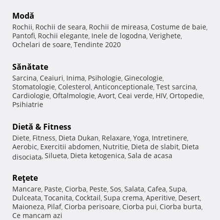
Modă
Rochii
Rochii de seara
Rochii de mireasa
Costume de baie
,
,
,
,
Pantofi
Rochii elegante
Inele de logodna
Verighete
,
,
,
,
Ochelari de soare
Tendinte 2020
,
Sănătate
Sarcina
Ceaiuri
Inima
Psihologie
Ginecologie
,
,
,
,
,
Stomatologie
Colesterol
Anticonceptionale
Test sarcina
,
,
,
,
Cardiologie
Oftalmologie
Avort
Ceai verde
HIV
Ortopedie
,
,
,
,
,
,
Psihiatrie
Dietă & Fitness
Diete
Fitness
Dieta Dukan
Relaxare
Yoga
Intretinere
,
,
,
,
,
,
Aerobic
Exercitii abdomen
Nutritie
Dieta de slabit
Dieta
,
,
,
,
Silueta
Dieta ketogenica
Sala de acasa
disociata
,
,
,
Reţete
Mancare
Paste
Ciorba
Peste
Sos
Salata
Cafea
Supa
,
,
,
,
,
,
,
,
Dulceata
Tocanita
Cocktail
Supa crema
Aperitive
Desert
,
,
,
,
,
,
Maioneza
Pilaf
Ciorba perisoare
Ciorba pui
Ciorba burta
,
,
,
,
,
Ce mancam azi