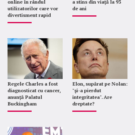
online în rândul
a stins din viață la 93
utilizatorilor care vor
de ani
divertisment rapid
Regele Charles a fost
Elon, supărat pe Nolan:
diagnosticat cu cancer,
"şi-a pierdut
anunță Palatul
integritatea". Are
Buckingham
dreptate?