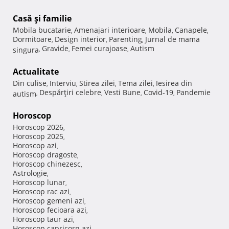
Casă şi familie
Mobila bucatarie
Amenajari interioare
Mobila
Canapele
,
,
,
,
Dormitoare
Design interior
Parenting
Jurnal de mama
,
,
,
Gravide
Femei curajoase
Autism
singura
,
,
,
Actualitate
Din culise
Interviu
Stirea zilei
Tema zilei
Iesirea din
,
,
,
,
Despărţiri celebre
Vesti Bune
Covid-19
Pandemie
autism
,
,
,
,
Horoscop
Horoscop 2026
,
Horoscop 2025
,
Horoscop azi
,
Horoscop dragoste
,
Horoscop chinezesc
,
Astrologie
,
Horoscop lunar
,
Horoscop rac azi
,
Horoscop gemeni azi
,
Horoscop fecioara azi
,
Horoscop taur azi
,
Horoscop capricorn azi
,