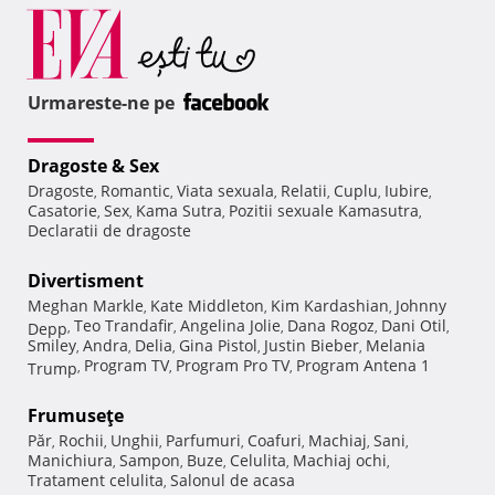
Urmareste-ne pe
Dragoste & Sex
Dragoste
Romantic
Viata sexuala
Relatii
Cuplu
Iubire
,
,
,
,
,
,
Casatorie
Sex
Kama Sutra
Pozitii sexuale Kamasutra
,
,
,
,
Declaratii de dragoste
Divertisment
Meghan Markle
Kate Middleton
Kim Kardashian
Johnny
,
,
,
Teo Trandafir
Angelina Jolie
Dana Rogoz
Dani Otil
Depp
,
,
,
,
,
Smiley
Andra
Delia
Gina Pistol
Justin Bieber
Melania
,
,
,
,
,
Program TV
Program Pro TV
Program Antena 1
Trump
,
,
,
Frumuseţe
Păr
Rochii
Unghii
Parfumuri
Coafuri
Machiaj
Sani
,
,
,
,
,
,
,
Manichiura
Sampon
Buze
Celulita
Machiaj ochi
,
,
,
,
,
Tratament celulita
Salonul de acasa
,