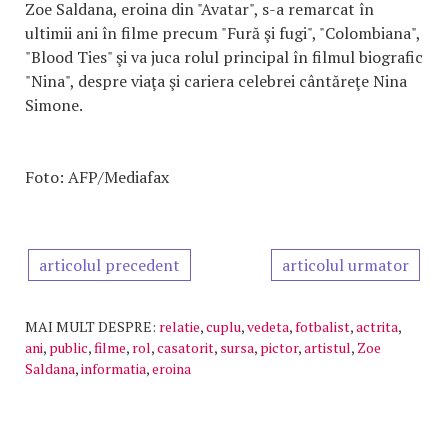
Zoe Saldana, eroina din "Avatar", s-a remarcat în
ultimii ani în filme precum "Fură şi fugi", "Colombiana",
"Blood Ties" şi va juca rolul principal în filmul biografic
"Nina", despre viaţa şi cariera celebrei cântăreţe Nina
Simone.
Foto: AFP/Mediafax
articolul precedent
articolul urmator
MAI MULT DESPRE:
relatie
,
cuplu
,
vedeta
,
fotbalist
,
actrita
,
ani
,
public
,
filme
,
rol
,
casatorit
,
sursa
,
pictor
,
artistul
,
Zoe
Saldana
,
informatia
,
eroina