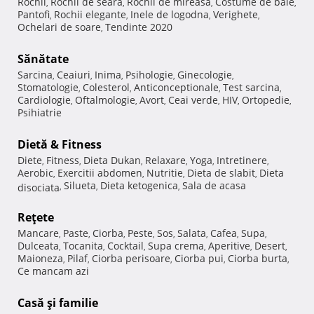
Rochii
Rochii de seara
Rochii de mireasa
Costume de baie
,
,
,
,
Pantofi
Rochii elegante
Inele de logodna
Verighete
,
,
,
,
Ochelari de soare
Tendinte 2020
,
Sănătate
Sarcina
Ceaiuri
Inima
Psihologie
Ginecologie
,
,
,
,
,
Stomatologie
Colesterol
Anticonceptionale
Test sarcina
,
,
,
,
Cardiologie
Oftalmologie
Avort
Ceai verde
HIV
Ortopedie
,
,
,
,
,
,
Psihiatrie
Dietă & Fitness
Diete
Fitness
Dieta Dukan
Relaxare
Yoga
Intretinere
,
,
,
,
,
,
Aerobic
Exercitii abdomen
Nutritie
Dieta de slabit
Dieta
,
,
,
,
Silueta
Dieta ketogenica
Sala de acasa
disociata
,
,
,
Reţete
Mancare
Paste
Ciorba
Peste
Sos
Salata
Cafea
Supa
,
,
,
,
,
,
,
,
Dulceata
Tocanita
Cocktail
Supa crema
Aperitive
Desert
,
,
,
,
,
,
Maioneza
Pilaf
Ciorba perisoare
Ciorba pui
Ciorba burta
,
,
,
,
,
Ce mancam azi
Casă şi familie