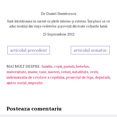
De
Daniel Dumitrescu
Sunt întotdeauna la curent cu știrile interne și externe. Îmi place să vă
aduc noutăți din viața vedetelor și povești din toate colțurile lumii.
25 Septembrie 2012
articolul precedent
articolul urmator
MAI MULT DESPRE:
familie
,
copii
,
parinti
,
bebelus
,
maternitate
,
mame
,
taxe
,
nasteri
,
voturi
,
natalitate
,
vesti
,
indemnizatia de crestere a copilului
,
proiectul de lege
,
deputatii
,
ajutor social
,
impozite
Posteaza comentariu