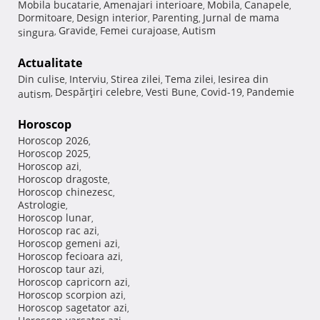
Mobila bucatarie
Amenajari interioare
Mobila
Canapele
,
,
,
,
Dormitoare
Design interior
Parenting
Jurnal de mama
,
,
,
Gravide
Femei curajoase
Autism
singura
,
,
,
Actualitate
Din culise
Interviu
Stirea zilei
Tema zilei
Iesirea din
,
,
,
,
Despărţiri celebre
Vesti Bune
Covid-19
Pandemie
autism
,
,
,
,
Horoscop
Horoscop 2026
,
Horoscop 2025
,
Horoscop azi
,
Horoscop dragoste
,
Horoscop chinezesc
,
Astrologie
,
Horoscop lunar
,
Horoscop rac azi
,
Horoscop gemeni azi
,
Horoscop fecioara azi
,
Horoscop taur azi
,
Horoscop capricorn azi
,
Horoscop scorpion azi
,
Horoscop sagetator azi
,