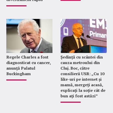
Regele Charles a fost
Ședință cu scântei din
diagnosticat cu cancer,
cauza metroului din
anunță Palatul
Cluj. Boc, către
Buckingham
consilierii USR: „Cu 10
like-uri pe internet și
mamă, mergeți acasă,
explicați la soție cât de
bun ați fost astăzi”