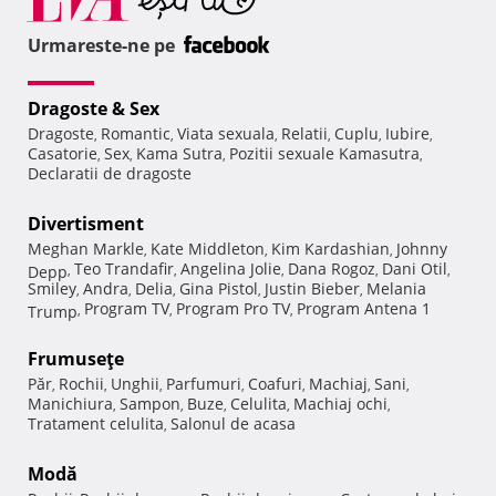
Urmareste-ne pe
Dragoste & Sex
Dragoste
Romantic
Viata sexuala
Relatii
Cuplu
Iubire
,
,
,
,
,
,
Casatorie
Sex
Kama Sutra
Pozitii sexuale Kamasutra
,
,
,
,
Declaratii de dragoste
Divertisment
Meghan Markle
Kate Middleton
Kim Kardashian
Johnny
,
,
,
Teo Trandafir
Angelina Jolie
Dana Rogoz
Dani Otil
Depp
,
,
,
,
,
Smiley
Andra
Delia
Gina Pistol
Justin Bieber
Melania
,
,
,
,
,
Program TV
Program Pro TV
Program Antena 1
Trump
,
,
,
Frumuseţe
Păr
Rochii
Unghii
Parfumuri
Coafuri
Machiaj
Sani
,
,
,
,
,
,
,
Manichiura
Sampon
Buze
Celulita
Machiaj ochi
,
,
,
,
,
Tratament celulita
Salonul de acasa
,
Modă