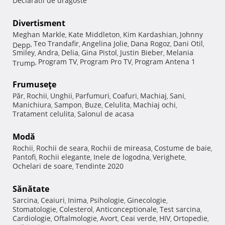
Declaratii de dragoste
Divertisment
Meghan Markle
Kate Middleton
Kim Kardashian
Johnny
,
,
,
Teo Trandafir
Angelina Jolie
Dana Rogoz
Dani Otil
Depp
,
,
,
,
,
Smiley
Andra
Delia
Gina Pistol
Justin Bieber
Melania
,
,
,
,
,
Program TV
Program Pro TV
Program Antena 1
Trump
,
,
,
Frumuseţe
Păr
Rochii
Unghii
Parfumuri
Coafuri
Machiaj
Sani
,
,
,
,
,
,
,
Manichiura
Sampon
Buze
Celulita
Machiaj ochi
,
,
,
,
,
Tratament celulita
Salonul de acasa
,
Modă
Rochii
Rochii de seara
Rochii de mireasa
Costume de baie
,
,
,
,
Pantofi
Rochii elegante
Inele de logodna
Verighete
,
,
,
,
Ochelari de soare
Tendinte 2020
,
Sănătate
Sarcina
Ceaiuri
Inima
Psihologie
Ginecologie
,
,
,
,
,
Stomatologie
Colesterol
Anticonceptionale
Test sarcina
,
,
,
,
Cardiologie
Oftalmologie
Avort
Ceai verde
HIV
Ortopedie
,
,
,
,
,
,