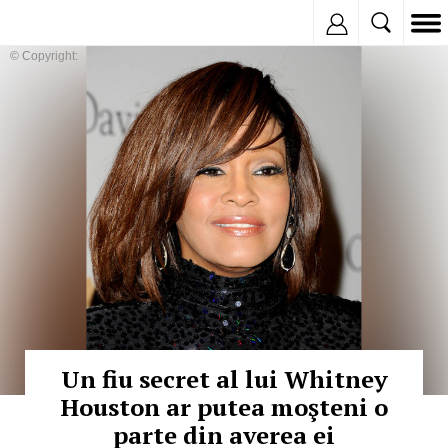
Inregistreaza
© Copyright:
Un fiu secret al lui Whitney
Houston ar putea moşteni o
parte din averea ei