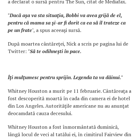
a declarat o sursă pentru The Sun, citat de Mediafax.
"Dacă aşa va sta situaţia, Bobbi va avea grijă de el,
pentru că mama sa şi-ar fi dorit ca ea să îl trateze ca
pe un frate
", a spus aceeaşi sursă.
După moartea cântăreţei, Nick a scris pe pagina lui de
Twitter:
"Să te odihneşti în pace.
Îţi mulţumesc pentru sprijin. Legenda ta va dăinui."
Whitney Houston a murit pe 11 februarie. Cântăreaţa a
fost descoperită moartă în cada din camera ei de hotel
din Los Angeles. Autorităţile americane nu au anunţat
deocamdată cauza decesului.
Whitney Houston a fost înmormântată duminică,
lângă locul de veci al tatălui ei, în cimitirul Fairview din