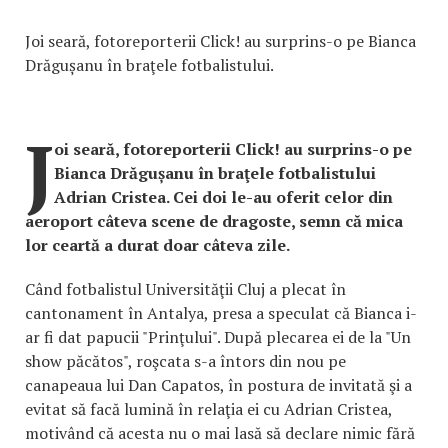
Joi seară, fotoreporterii Click! au surprins-o pe Bianca
Drăgușanu în braţele fotbalistului.
J
oi seară, fotoreporterii Click! au surprins-o pe
Bianca Drăgușanu în braţele fotbalistului
Adrian Cristea. Cei doi le-au oferit celor din
aeroport câteva scene de dragoste, semn că mica
lor ceartă a durat doar câteva zile.
Când fotbalistul Universităţii Cluj a plecat în
cantonament în Antalya, presa a speculat că Bianca i-
ar fi dat papucii "Prinţului". După plecarea ei de la "Un
show păcătos", roşcata s-a întors din nou pe
canapeaua lui Dan Capatos, în postura de invitată şi a
evitat să facă lumină în relaţia ei cu Adrian Cristea,
motivând că acesta nu o mai lasă să declare nimic fără