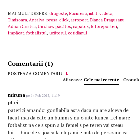
MAI MULT DESPRE:
dragoste
,
Bucuresti
,
iubit
,
vedeta
,
Timisoara
,
Antalya
,
presa
,
click
,
aeroport
,
Bianca Dragusanu
,
Adrian Cristea
,
Un show păcătos
,
capatos
,
fotoreporteri
,
împăcat
,
fotbalistul
,
jucătorul
,
cotidianul
Comentarii (1)
POSTEAZA COMENTARIU
Afiseaza:
Cele mai recente
|
Cronol
miruna
pe 14 Feb 2012, 11:19
pt ei
patetici amandoi gonflabila asta daca nu are alceva de
facut mai da cate un bumm s nu o uite lumea....el mare
fotbalist na ce s spun s la femei s pe teren vai steau
lui......bine de si joaca la cluj ami e mila de persoane ca