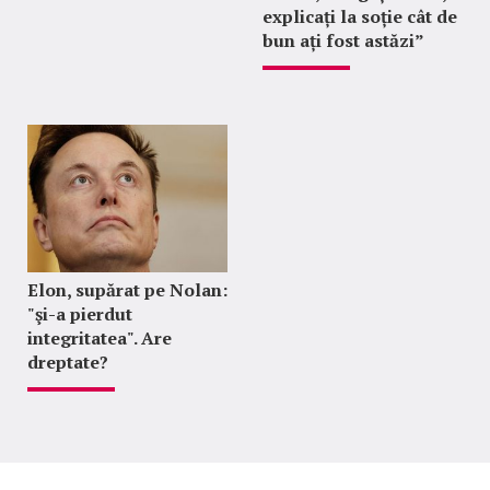
explicați la soție cât de
bun ați fost astăzi”
Elon, supărat pe Nolan:
"şi-a pierdut
integritatea". Are
dreptate?