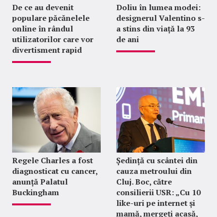
De ce au devenit
Doliu în lumea modei:
populare păcănelele
designerul Valentino s-
online în rândul
a stins din viață la 93
utilizatorilor care vor
de ani
divertisment rapid
Regele Charles a fost
Ședință cu scântei din
diagnosticat cu cancer,
cauza metroului din
anunță Palatul
Cluj. Boc, către
Buckingham
consilierii USR: „Cu 10
like-uri pe internet și
mamă, mergeți acasă,