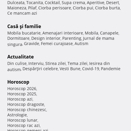
Dulceata
Tocanita
Cocktail
Supa crema
Aperitive
Desert
,
,
,
,
,
,
Maioneza
Pilaf
Ciorba perisoare
Ciorba pui
Ciorba burta
,
,
,
,
,
Ce mancam azi
Casă şi familie
Mobila bucatarie
Amenajari interioare
Mobila
Canapele
,
,
,
,
Dormitoare
Design interior
Parenting
Jurnal de mama
,
,
,
Gravide
Femei curajoase
Autism
singura
,
,
,
Actualitate
Din culise
Interviu
Stirea zilei
Tema zilei
Iesirea din
,
,
,
,
Despărţiri celebre
Vesti Bune
Covid-19
Pandemie
autism
,
,
,
,
Horoscop
Horoscop 2026
,
Horoscop 2025
,
Horoscop azi
,
Horoscop dragoste
,
Horoscop chinezesc
,
Astrologie
,
Horoscop lunar
,
Horoscop rac azi
,
Horoscop gemeni azi
,