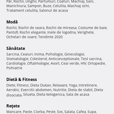
Păr
Rochii
Unghii
Parfumuri
Coafuri
Machiaj
Sani
,
,
,
,
,
,
,
Manichiura
Sampon
Buze
Celulita
Machiaj ochi
,
,
,
,
,
Tratament celulita
Salonul de acasa
,
Modă
Rochii
Rochii de seara
Rochii de mireasa
Costume de baie
,
,
,
,
Pantofi
Rochii elegante
Inele de logodna
Verighete
,
,
,
,
Ochelari de soare
Tendinte 2020
,
Sănătate
Sarcina
Ceaiuri
Inima
Psihologie
Ginecologie
,
,
,
,
,
Stomatologie
Colesterol
Anticonceptionale
Test sarcina
,
,
,
,
Cardiologie
Oftalmologie
Avort
Ceai verde
HIV
Ortopedie
,
,
,
,
,
,
Psihiatrie
Dietă & Fitness
Diete
Fitness
Dieta Dukan
Relaxare
Yoga
Intretinere
,
,
,
,
,
,
Aerobic
Exercitii abdomen
Nutritie
Dieta de slabit
Dieta
,
,
,
,
Silueta
Dieta ketogenica
Sala de acasa
disociata
,
,
,
Reţete
Mancare
Paste
Ciorba
Peste
Sos
Salata
Cafea
Supa
,
,
,
,
,
,
,
,