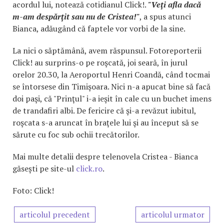
acordul lui, notează cotidianul Click!.
"Veţi afla dacă
m-am despărţit sau nu de Cristea!"
, a spus atunci
Bianca, adăugând că faptele vor vorbi de la sine.
La nici o săptămână, avem răspunsul. Fotoreporterii
Click! au surprins-o pe roşcată, joi seară, în jurul
orelor 20.30, la Aeroportul Henri Coandă, când tocmai
se întorsese din Timişoara. Nici n-a apucat bine să facă
doi paşi, că "Prinţul" i-a ieşit în cale cu un buchet imens
de trandafiri albi. De fericire că şi-a revăzut iubitul,
roşcata s-a aruncat în braţele lui şi au început să se
sărute cu foc sub ochii trecătorilor.
Mai multe detalii despre telenovela Cristea - Bianca
găsești pe site-ul
click.ro
.
Foto: Click!
articolul precedent
articolul urmator