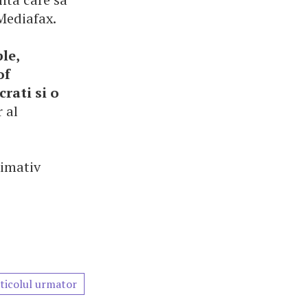
Mediafax.
le,
of
rati si o
 al
ximativ
ticolul urmator