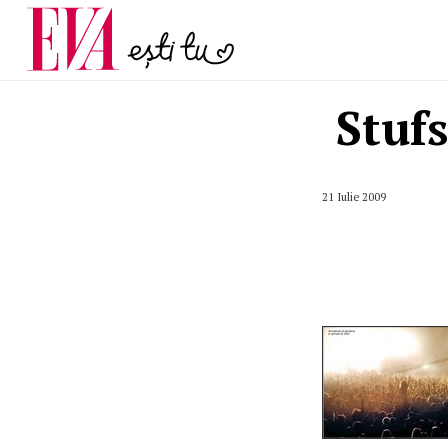
menopauză și când ar t
Carieră
la medic
Actualitate
Stufs
21 Iulie 2009