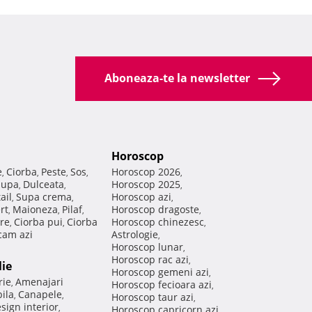
Aboneaza-te la newsletter
Horoscop
e
Ciorba
Peste
Sos
Horoscop 2026
,
,
,
,
,
Supa
Dulceata
Horoscop 2025
,
,
,
ail
Supa crema
Horoscop azi
,
,
,
rt
Maioneza
Pilaf
Horoscop dragoste
,
,
,
,
re
Ciorba pui
Ciorba
Horoscop chinezesc
,
,
,
am azi
Astrologie
,
Horoscop lunar
,
Horoscop rac azi
,
lie
Horoscop gemeni azi
,
rie
Amenajari
,
Horoscop fecioara azi
,
ila
Canapele
,
,
Horoscop taur azi
,
sign interior
,
Horoscop capricorn azi
,