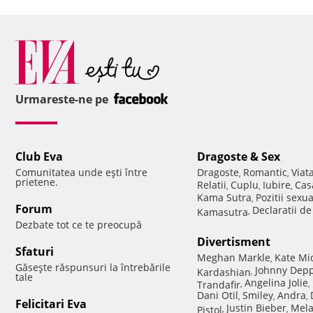
Urmareste-ne pe
Club Eva
Dragoste & Sex
Comunitatea unde eşti între
Dragoste
Romantic
Viat
,
,
prietene.
Relatii
Cuplu
Iubire
Cas
,
,
,
Kama Sutra
Pozitii sexu
,
Forum
Declaratii d
Kamasutra
,
Dezbate tot ce te preocupă
Divertisment
Sfaturi
Meghan Markle
Kate Mi
,
Găseşte răspunsuri la întrebările
Johnny Dep
Kardashian
,
tale
Angelina Jolie
Trandafir
,
,
Dani Otil
Smiley
Andra
,
,
,
Felicitari Eva
Justin Bieber
Mela
Pistol
,
,