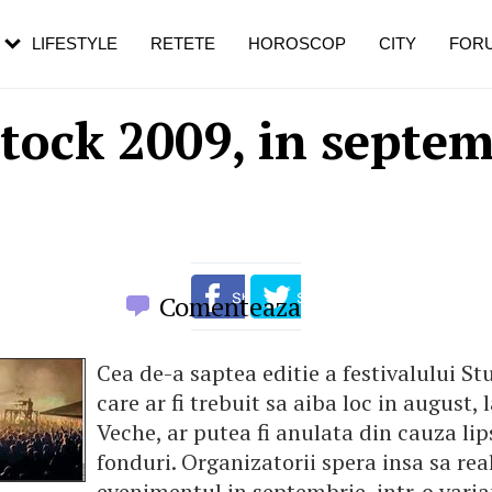
rebui să mergi
și 60 de ani. De ce te trezești mai des
pe măsură ce înaintezi în vârstă
LIFESTYLE
RETETE
HOROSCOP
CITY
FOR
tock 2009, in septem
Comenteaza
Cea de-a saptea editie a festivalului St
care ar fi trebuit sa aiba loc in august,
Veche, ar putea fi anulata din cauza lip
fonduri. Organizatorii spera insa sa rea
evenimentul in septembrie, intr-o varia