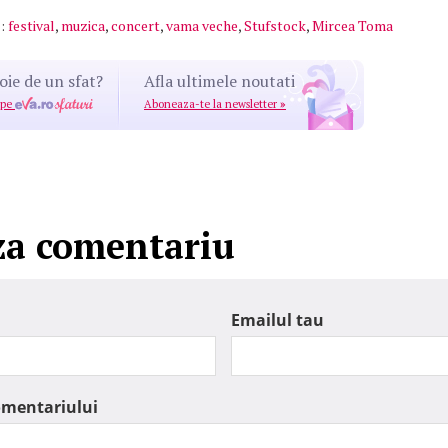
:
festival
,
muzica
,
concert
,
vama veche
,
Stufstock
,
Mircea Toma
oie de un sfat?
Afla ultimele noutati
 pe
Aboneaza-te la newsletter
»
za comentariu
Emailul tau
omentariului