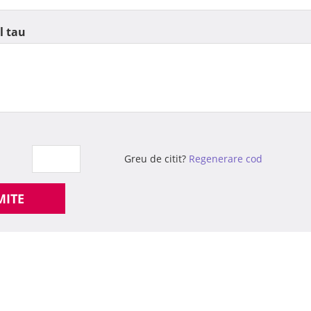
l tau
Greu de citit?
Regenerare cod
MITE