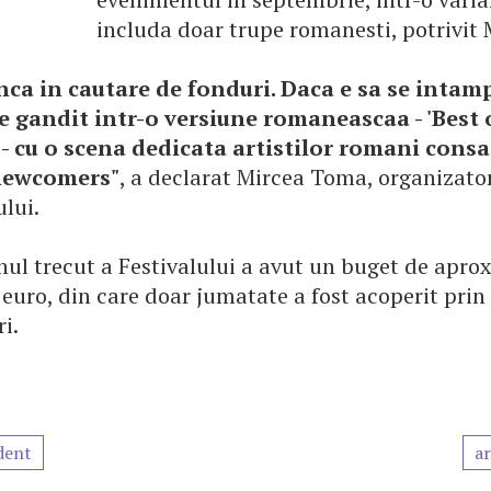
includa doar trupe romanesti, potrivit 
ca in cautare de fonduri. Daca e sa se intamp
 e gandit intr-o versiune romaneascaa - 'Best 
 - cu o scena dedicata artistilor romani consac
newcomers"
, a declarat Mircea Toma, organizator
lui.
nul trecut a Festivalului a avut un buget de apro
euro, din care doar jumatate a fost acoperit prin
i.
dent
ar