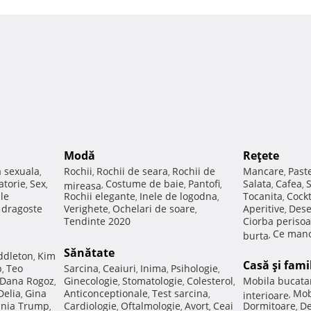
Modă
Reţete
a sexuala
Rochii
Rochii de seara
Rochii de
Mancare
Past
,
,
,
,
atorie
Sex
Costume de baie
Pantofi
Salata
Cafea
,
,
mireasa
,
,
,
,
,
ale
Rochii elegante
Inele de logodna
Tocanita
Cockt
,
,
,
e dragoste
Verighete
Ochelari de soare
Aperitive
Dese
,
,
,
Tendinte 2020
Ciorba perisoa
Ce manc
burta
,
Sănătate
ddleton
Kim
,
Casă şi fami
p
Teo
Sarcina
Ceaiuri
Inima
Psihologie
,
,
,
,
,
Dana Rogoz
Ginecologie
Stomatologie
Colesterol
Mobila bucata
,
,
,
,
Delia
Gina
Anticonceptionale
Test sarcina
Mob
,
,
,
interioare
,
nia Trump
Cardiologie
Oftalmologie
Avort
Ceai
Dormitoare
De
,
,
,
,
,