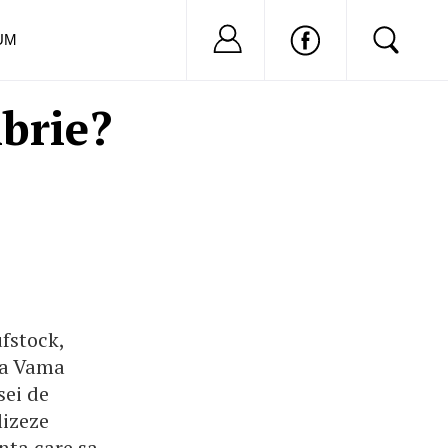
Nu ai cont?
Inregistreaza-
UM
brie?
ufstock,
 la Vama
sei de
lizeze
nta care sa