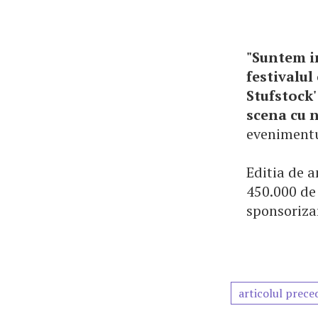
"Suntem in
festivalul
Stufstock'
scena cu 
evenimentu
Editia de a
450.000 de 
sponsorizar
articolul prece