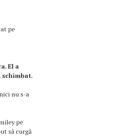
tat pe
a. El a
l schimbat.
nici nu s-a
Smiley pe
put să curgă