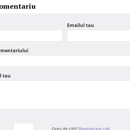
comentariu
Emailul tau
omentariului
l tau
Greu de citit?
Regenerare cod