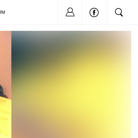
Nu ai cont?
Inregistreaza-
UM