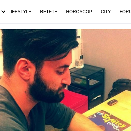
rebui să mergi
și 60 de ani. De ce te trezești mai des
pe măsură ce înaintezi în vârstă
LIFESTYLE
RETETE
HOROSCOP
CITY
FOR