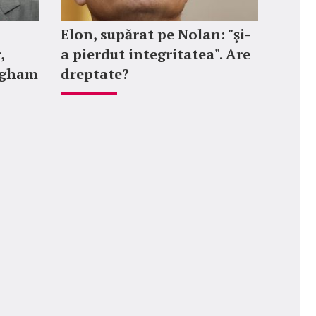
Elon, supărat pe Nolan: "şi-
,
a pierdut integritatea". Are
ngham
dreptate?