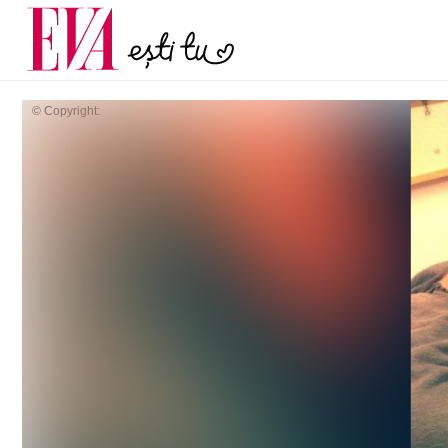
menopauză și când ar t
Carieră
la medic
Actualitate
© Copyright: