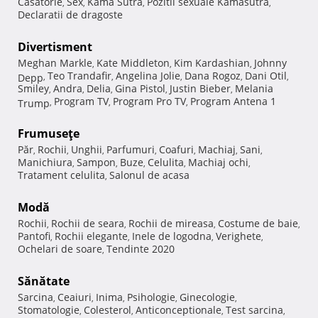
Casatorie
Sex
Kama Sutra
Pozitii sexuale Kamasutra
,
,
,
,
Declaratii de dragoste
Divertisment
Meghan Markle
Kate Middleton
Kim Kardashian
Johnny
,
,
,
Teo Trandafir
Angelina Jolie
Dana Rogoz
Dani Otil
Depp
,
,
,
,
,
Smiley
Andra
Delia
Gina Pistol
Justin Bieber
Melania
,
,
,
,
,
Program TV
Program Pro TV
Program Antena 1
Trump
,
,
,
Frumuseţe
Păr
Rochii
Unghii
Parfumuri
Coafuri
Machiaj
Sani
,
,
,
,
,
,
,
Manichiura
Sampon
Buze
Celulita
Machiaj ochi
,
,
,
,
,
Tratament celulita
Salonul de acasa
,
Modă
Rochii
Rochii de seara
Rochii de mireasa
Costume de baie
,
,
,
,
Pantofi
Rochii elegante
Inele de logodna
Verighete
,
,
,
,
Ochelari de soare
Tendinte 2020
,
Sănătate
Sarcina
Ceaiuri
Inima
Psihologie
Ginecologie
,
,
,
,
,
Stomatologie
Colesterol
Anticonceptionale
Test sarcina
,
,
,
,