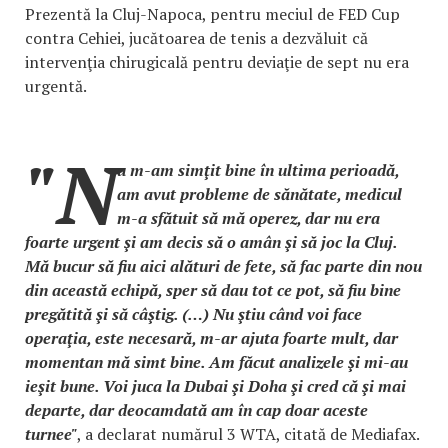
Prezentă la Cluj-Napoca, pentru meciul de FED Cup
contra Cehiei, jucătoarea de tenis a dezvăluit că
intervenţia chirugicală pentru deviaţie de sept nu era
urgentă.
"N
u m-am simţit bine în ultima perioadă,
am avut probleme de sănătate, medicul
m-a sfătuit să mă operez, dar nu era
foarte urgent şi am decis să o amân şi să joc la Cluj.
Mă bucur să fiu aici alături de fete, să fac parte din nou
din această echipă, sper să dau tot ce pot, să fiu bine
pregătită şi să câştig. (…) Nu ştiu când voi face
operaţia, este necesară, m-ar ajuta foarte mult, dar
momentan mă simt bine. Am făcut analizele şi mi-au
ieşit bune. Voi juca la Dubai şi Doha şi cred că şi mai
departe, dar deocamdată am în cap doar aceste
turnee"
, a declarat numărul 3 WTA, citată de Mediafax.