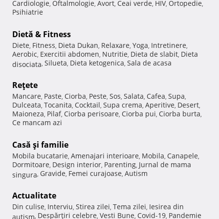
Cardiologie
Oftalmologie
Avort
Ceai verde
HIV
Ortopedie
,
,
,
,
,
,
Psihiatrie
Dietă & Fitness
Diete
Fitness
Dieta Dukan
Relaxare
Yoga
Intretinere
,
,
,
,
,
,
Aerobic
Exercitii abdomen
Nutritie
Dieta de slabit
Dieta
,
,
,
,
Silueta
Dieta ketogenica
Sala de acasa
disociata
,
,
,
Reţete
Mancare
Paste
Ciorba
Peste
Sos
Salata
Cafea
Supa
,
,
,
,
,
,
,
,
Dulceata
Tocanita
Cocktail
Supa crema
Aperitive
Desert
,
,
,
,
,
,
Maioneza
Pilaf
Ciorba perisoare
Ciorba pui
Ciorba burta
,
,
,
,
,
Ce mancam azi
Casă şi familie
Mobila bucatarie
Amenajari interioare
Mobila
Canapele
,
,
,
,
Dormitoare
Design interior
Parenting
Jurnal de mama
,
,
,
Gravide
Femei curajoase
Autism
singura
,
,
,
Actualitate
Din culise
Interviu
Stirea zilei
Tema zilei
Iesirea din
,
,
,
,
Despărţiri celebre
Vesti Bune
Covid-19
Pandemie
autism
,
,
,
,