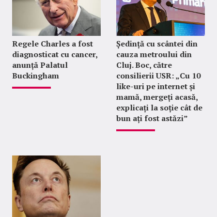
Regele Charles a fost
Ședință cu scântei din
diagnosticat cu cancer,
cauza metroului din
anunță Palatul
Cluj. Boc, către
Buckingham
consilierii USR: „Cu 10
like-uri pe internet și
mamă, mergeți acasă,
explicați la soție cât de
bun ați fost astăzi”