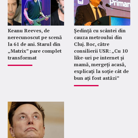
Keanu Reeves, de
Ședință cu scântei din
nerecunoscut pe scenă
cauza metroului din
la 61 de ani. Starul din
Cluj. Boc, către
„Matrix” pare complet
consilierii USR: „Cu 10
transformat
like-uri pe internet și
mamă, mergeți acasă,
explicați la soție cât de
bun ați fost astăzi”