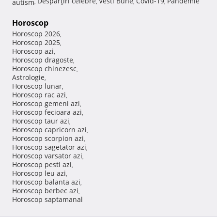
Despărţiri celebre
Vesti Bune
Covid-19
Pandemie
autism
,
,
,
,
Horoscop
Horoscop 2026
,
Horoscop 2025
,
Horoscop azi
,
Horoscop dragoste
,
Horoscop chinezesc
,
Astrologie
,
Horoscop lunar
,
Horoscop rac azi
,
Horoscop gemeni azi
,
Horoscop fecioara azi
,
Horoscop taur azi
,
Horoscop capricorn azi
,
Horoscop scorpion azi
,
Horoscop sagetator azi
,
Horoscop varsator azi
,
Horoscop pesti azi
,
Horoscop leu azi
,
Horoscop balanta azi
,
Horoscop berbec azi
,
Horoscop saptamanal