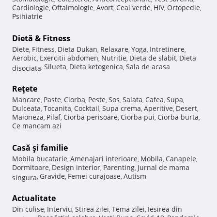
Cardiologie
Oftalmologie
Avort
Ceai verde
HIV
Ortopedie
,
,
,
,
,
,
Psihiatrie
Dietă & Fitness
Diete
Fitness
Dieta Dukan
Relaxare
Yoga
Intretinere
,
,
,
,
,
,
Aerobic
Exercitii abdomen
Nutritie
Dieta de slabit
Dieta
,
,
,
,
Silueta
Dieta ketogenica
Sala de acasa
disociata
,
,
,
Reţete
Mancare
Paste
Ciorba
Peste
Sos
Salata
Cafea
Supa
,
,
,
,
,
,
,
,
Dulceata
Tocanita
Cocktail
Supa crema
Aperitive
Desert
,
,
,
,
,
,
Maioneza
Pilaf
Ciorba perisoare
Ciorba pui
Ciorba burta
,
,
,
,
,
Ce mancam azi
Casă şi familie
Mobila bucatarie
Amenajari interioare
Mobila
Canapele
,
,
,
,
Dormitoare
Design interior
Parenting
Jurnal de mama
,
,
,
Gravide
Femei curajoase
Autism
singura
,
,
,
Actualitate
Din culise
Interviu
Stirea zilei
Tema zilei
Iesirea din
,
,
,
,