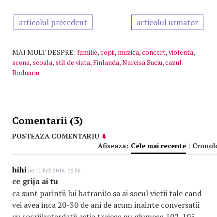
articolul precedent
articolul urmator
MAI MULT DESPRE:
familie
,
copii
,
muzica
,
concert
,
violenta
,
scena
,
scoala
,
stil de viata
,
Finlanda
,
Narcisa Suciu
,
cazul
Bodnariu
Comentarii (3)
POSTEAZA COMENTARIU
Afiseaza:
Cele mai recente
|
Cronol
hihi
pe 11 Feb 2016, 06:56
ce grija ai tu
ca sunt parintii lui batrani!o sa ai socul vietii tale cand
vei avea inca 20-30 de ani de acum inainte conversatii
cu socrii!retardatii astia traiesc nu glumesc,102-105