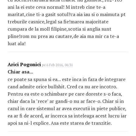
ani la ei este ceva normal! M intreb cine te-a
maritat,cine ti-a gasit sotul?ca aia iau si o maimuta pt
treburile casnice,legal sa fie!marea majoritate
cumpara de la moll filipine,scotia si anglia sunt
pline!rom nu prea au cautare,de aia ma mir ca te-a
luat ala!
Arici Pogonici
pe 6 Feb 2016, 06:31
Chiar asa...
ce poate sa spuna si ea... este inca in faza de integrare
cand admite orice bullshit. Cred ca nu are incotro.
Pentru ea este o schimbare pe care doreste s-o faca,
chiar daca la "rece" ar gandi-o nu ar face-o. Chiar si in
cazul in care sistemul ar avea executii in piete publice,
ea ar fi de acord, ar incerca sa inteleaga acest lucru iar
apoi sa ni-l explice. Asa este starea de tranzitie.