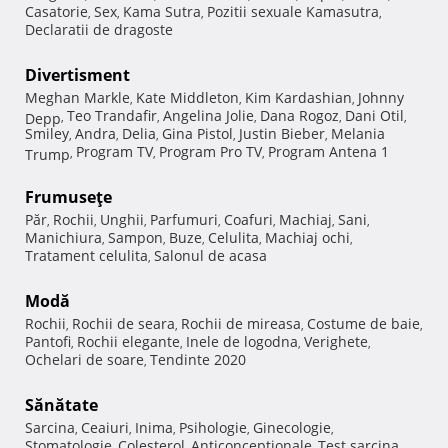
Casatorie
Sex
Kama Sutra
Pozitii sexuale Kamasutra
,
,
,
,
Declaratii de dragoste
Divertisment
Meghan Markle
Kate Middleton
Kim Kardashian
Johnny
,
,
,
Teo Trandafir
Angelina Jolie
Dana Rogoz
Dani Otil
Depp
,
,
,
,
,
Smiley
Andra
Delia
Gina Pistol
Justin Bieber
Melania
,
,
,
,
,
Program TV
Program Pro TV
Program Antena 1
Trump
,
,
,
Frumuseţe
Păr
Rochii
Unghii
Parfumuri
Coafuri
Machiaj
Sani
,
,
,
,
,
,
,
Manichiura
Sampon
Buze
Celulita
Machiaj ochi
,
,
,
,
,
Tratament celulita
Salonul de acasa
,
Modă
Rochii
Rochii de seara
Rochii de mireasa
Costume de baie
,
,
,
,
Pantofi
Rochii elegante
Inele de logodna
Verighete
,
,
,
,
Ochelari de soare
Tendinte 2020
,
Sănătate
Sarcina
Ceaiuri
Inima
Psihologie
Ginecologie
,
,
,
,
,
Stomatologie
Colesterol
Anticonceptionale
Test sarcina
,
,
,
,