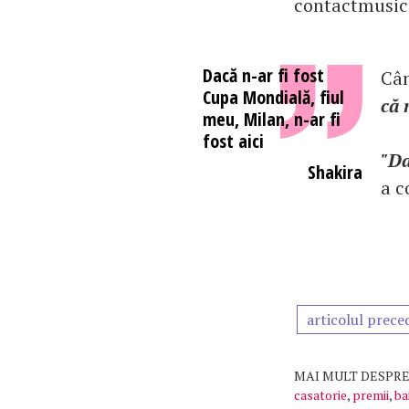
contactmusic.
Dacă n-ar fi fost
Cân
Cupa Mondială, fiul
că 
meu, Milan, n-ar fi
fost aici
"Da
Shakira
a c
articolul prece
MAI MULT DESPRE
casatorie
,
premii
,
ba