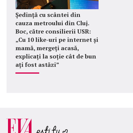
Ședință cu scântei din
cauza metroului din Cluj.
Boc, către consilierii USR:
„Cu 10 like-uri pe internet și
mamă, mergeți acasă,
explicați la soție cât de bun
ați fost astăzi”