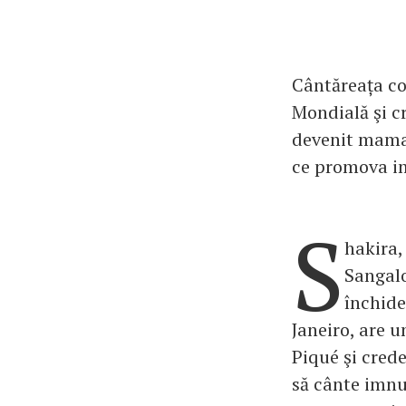
Cântăreața co
Mondială şi cr
devenit mama l
ce promova im
S
hakira,
Sangalo
închide
Janeiro, are u
Piqué şi crede
să cânte imnu