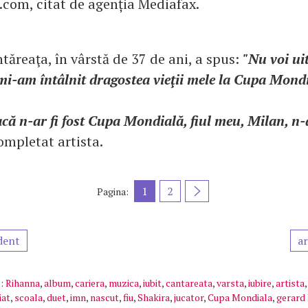
com, citat de agenția Mediafax.
tăreaţa, în vârstă de 37 de ani, a spus:
"Nu voi ui
mi-am întâlnit dragostea vieţii mele la Cupa Mond
că n-ar fi fost Cupa Mondială, fiul meu, Milan, n-ar
ompletat artista.
1
2
Pagina:
dent
ar
:
Rihanna
,
album
,
cariera
,
muzica
,
iubit
,
cantareata
,
varsta
,
iubire
,
artista
iat
,
scoala
,
duet
,
imn
,
nascut
,
fiu
,
Shakira
,
jucator
,
Cupa Mondiala
,
gerard