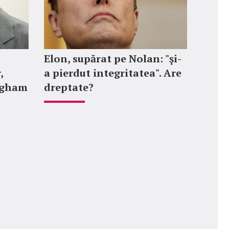
Elon, supărat pe Nolan: "şi-
,
a pierdut integritatea". Are
ngham
dreptate?