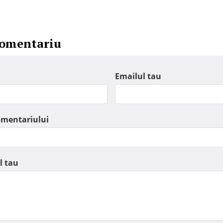
comentariu
Emailul tau
omentariului
l tau