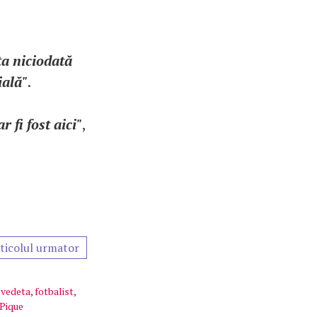
ta niciodată
ială"
.
 fi fost aici"
,
ticolul urmator
,
vedeta
,
fotbalist
,
 Pique