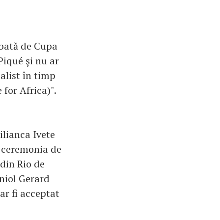
mbată de Cupa
Piqué şi nu ar
alist în timp
for Africa)".
ilianca Ivete
a ceremonia de
din Rio de
aniol Gerard
ar fi acceptat