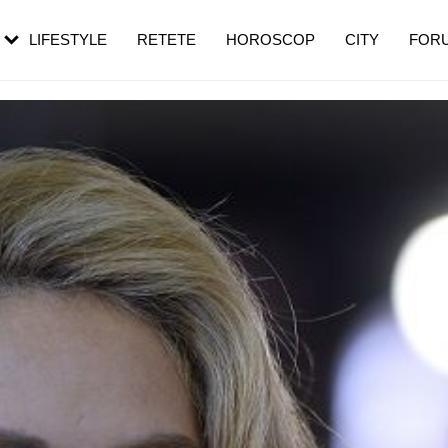
rezești mai des
Cât durează, cum te pregătești și cât
i în vârstă
de dureroasă este investigația
LIFESTYLE
RETETE
HOROSCOP
CITY
FOR