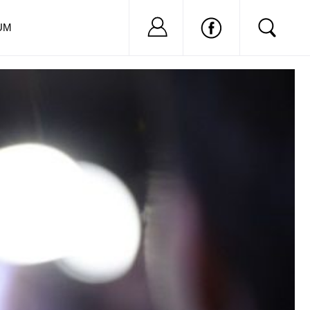
Nu ai cont?
Inregistreaza-
UM