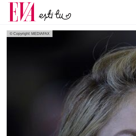
și 60 de ani. De ce te t
Carieră
pe măsură ce înaintez
Actualitate
© Copyright: MEDIAFAX