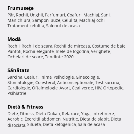
Frumuseţe
Păr
Rochii
Unghii
Parfumuri
Coafuri
Machiaj
Sani
,
,
,
,
,
,
,
Manichiura
Sampon
Buze
Celulita
Machiaj ochi
,
,
,
,
,
Tratament celulita
Salonul de acasa
,
Modă
Rochii
Rochii de seara
Rochii de mireasa
Costume de baie
,
,
,
,
Pantofi
Rochii elegante
Inele de logodna
Verighete
,
,
,
,
Ochelari de soare
Tendinte 2020
,
Sănătate
Sarcina
Ceaiuri
Inima
Psihologie
Ginecologie
,
,
,
,
,
Stomatologie
Colesterol
Anticonceptionale
Test sarcina
,
,
,
,
Cardiologie
Oftalmologie
Avort
Ceai verde
HIV
Ortopedie
,
,
,
,
,
,
Psihiatrie
Dietă & Fitness
Diete
Fitness
Dieta Dukan
Relaxare
Yoga
Intretinere
,
,
,
,
,
,
Aerobic
Exercitii abdomen
Nutritie
Dieta de slabit
Dieta
,
,
,
,
Silueta
Dieta ketogenica
Sala de acasa
disociata
,
,
,