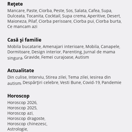
Reţete
Mancare
Paste
Ciorba
Peste
Sos
Salata
Cafea
Supa
,
,
,
,
,
,
,
,
Dulceata
Tocanita
Cocktail
Supa crema
Aperitive
Desert
,
,
,
,
,
,
Maioneza
Pilaf
Ciorba perisoare
Ciorba pui
Ciorba burta
,
,
,
,
,
Ce mancam azi
Casă şi familie
Mobila bucatarie
Amenajari interioare
Mobila
Canapele
,
,
,
,
Dormitoare
Design interior
Parenting
Jurnal de mama
,
,
,
Gravide
Femei curajoase
Autism
singura
,
,
,
Actualitate
Din culise
Interviu
Stirea zilei
Tema zilei
Iesirea din
,
,
,
,
Despărţiri celebre
Vesti Bune
Covid-19
Pandemie
autism
,
,
,
,
Horoscop
Horoscop 2026
,
Horoscop 2025
,
Horoscop azi
,
Horoscop dragoste
,
Horoscop chinezesc
,
Astrologie
,