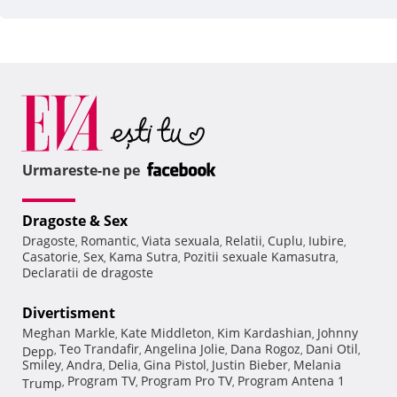
Urmareste-ne pe
Dragoste & Sex
Dragoste
Romantic
Viata sexuala
Relatii
Cuplu
Iubire
,
,
,
,
,
,
Casatorie
Sex
Kama Sutra
Pozitii sexuale Kamasutra
,
,
,
,
Declaratii de dragoste
Divertisment
Meghan Markle
Kate Middleton
Kim Kardashian
Johnny
,
,
,
Teo Trandafir
Angelina Jolie
Dana Rogoz
Dani Otil
Depp
,
,
,
,
,
Smiley
Andra
Delia
Gina Pistol
Justin Bieber
Melania
,
,
,
,
,
Program TV
Program Pro TV
Program Antena 1
Trump
,
,
,