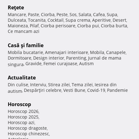
Reţete
Mancare
Paste
Ciorba
Peste
Sos
Salata
Cafea
Supa
,
,
,
,
,
,
,
,
Dulceata
Tocanita
Cocktail
Supa crema
Aperitive
Desert
,
,
,
,
,
,
Maioneza
Pilaf
Ciorba perisoare
Ciorba pui
Ciorba burta
,
,
,
,
,
Ce mancam azi
Casă şi familie
Mobila bucatarie
Amenajari interioare
Mobila
Canapele
,
,
,
,
Dormitoare
Design interior
Parenting
Jurnal de mama
,
,
,
Gravide
Femei curajoase
Autism
singura
,
,
,
Actualitate
Din culise
Interviu
Stirea zilei
Tema zilei
Iesirea din
,
,
,
,
Despărţiri celebre
Vesti Bune
Covid-19
Pandemie
autism
,
,
,
,
Horoscop
Horoscop 2026
,
Horoscop 2025
,
Horoscop azi
,
Horoscop dragoste
,
Horoscop chinezesc
,