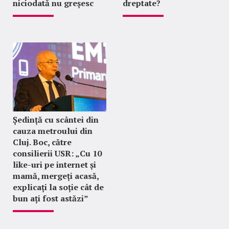
niciodată nu greșesc
dreptate?
Ședință cu scântei din
cauza metroului din
Cluj. Boc, către
consilierii USR: „Cu 10
like-uri pe internet și
mamă, mergeți acasă,
explicați la soție cât de
bun ați fost astăzi”