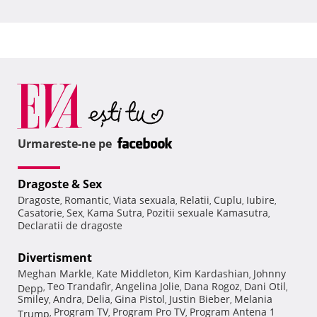
Urmareste-ne pe
Dragoste & Sex
Dragoste
Romantic
Viata sexuala
Relatii
Cuplu
Iubire
,
,
,
,
,
,
Casatorie
Sex
Kama Sutra
Pozitii sexuale Kamasutra
,
,
,
,
Declaratii de dragoste
Divertisment
Meghan Markle
Kate Middleton
Kim Kardashian
Johnny
,
,
,
Teo Trandafir
Angelina Jolie
Dana Rogoz
Dani Otil
Depp
,
,
,
,
,
Smiley
Andra
Delia
Gina Pistol
Justin Bieber
Melania
,
,
,
,
,
Program TV
Program Pro TV
Program Antena 1
Trump
,
,
,