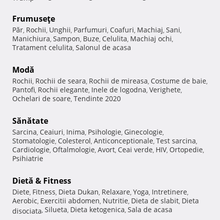
Frumuseţe
Păr
Rochii
Unghii
Parfumuri
Coafuri
Machiaj
Sani
,
,
,
,
,
,
,
Manichiura
Sampon
Buze
Celulita
Machiaj ochi
,
,
,
,
,
Tratament celulita
Salonul de acasa
,
Modă
Rochii
Rochii de seara
Rochii de mireasa
Costume de baie
,
,
,
,
Pantofi
Rochii elegante
Inele de logodna
Verighete
,
,
,
,
Ochelari de soare
Tendinte 2020
,
Sănătate
Sarcina
Ceaiuri
Inima
Psihologie
Ginecologie
,
,
,
,
,
Stomatologie
Colesterol
Anticonceptionale
Test sarcina
,
,
,
,
Cardiologie
Oftalmologie
Avort
Ceai verde
HIV
Ortopedie
,
,
,
,
,
,
Psihiatrie
Dietă & Fitness
Diete
Fitness
Dieta Dukan
Relaxare
Yoga
Intretinere
,
,
,
,
,
,
Aerobic
Exercitii abdomen
Nutritie
Dieta de slabit
Dieta
,
,
,
,
Silueta
Dieta ketogenica
Sala de acasa
disociata
,
,
,