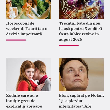
Horoscopul de
Trecutul bate din nou
weekend: Taurii iau o
la ușă pentru 3 zodii. O
decizie importantă
fostă iubire revine în
august 2026
Zodiile care au o
Elon, supărat pe Nolan:
intuiție greu de
"şi-a pierdut
explicat și aproape
integritatea". Are