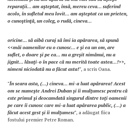
reparaţii... am aşteptat, însă, mereu ceva... suferind
acolo, în sufletul meu lovit... am aşteptat ca un prieten,
o cunoştinţă, un coleg, o rudă, cineva...
oricine... să aibă curaj să îmi ia apărarea, să spună
<<măi oamenilor eu o cunosc... e şi ea un om, are
suflet, o doare şi pe ea... nu a greşit nimănui, nu a
jignit... lăsaţi-o în pace că nu merită toate astea...!>>,
nimeni niciodată nu a făcut asta!"
, a scris Oana.
"În seara asta, (...) cineva... mi-a luat apărarea! Acest
om se numeşte Andrei Duban şi îi mulţumesc pentru că
este primul şi deocamdată singurul dintre toţi oamenii
pe care îi cunosc care mi-a luat apărarea public, (...) a
făcut acest gest şi îi mulţumesc"
, a adăugat fiica
fostului premier Petre Roman.