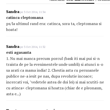
Sandra
pe 3 Oct 2014, 11:34
catinca cleptomana
ps/la ultimul rand era: catinca, sora ta, cleptomana si
hoata!
Sandra
pe 3 Oct 2014, 11:32
esti agasanta
1. Nu mai manca precum porcul (bask iti mai pui si-n
traista de pe la evenimentele unde umbli) si atunci n-o
sa arati ca mama india! 2. Chestia asta cu persoanele
publice ne-a iesit pe nas, dupa revolutie incoace;
incercati voi, "vedetele astea de doi lei) si mai scutiti-ne
cu atinca< cleptomana si hoatza (chiar de e pleonasm,
asta e...)