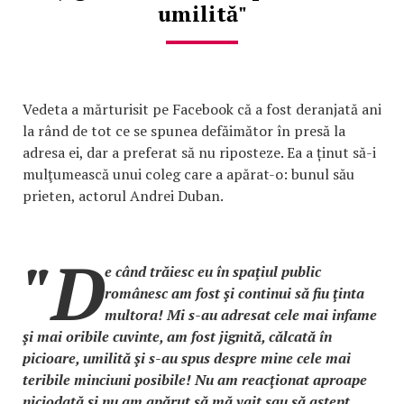
umilită"
Vedeta a mărturisit pe Facebook că a fost deranjată ani
la rând de tot ce se spunea defăimător în presă la
adresa ei, dar a preferat să nu riposteze. Ea a ținut să-i
mulţumească unui coleg care a apărat-o: bunul său
prieten, actorul Andrei Duban.
"D
e când trăiesc eu în spaţiul public
românesc am fost şi continui să fiu ţinta
multora! Mi s-au adresat cele mai infame
şi mai oribile cuvinte, am fost jignită, călcată în
picioare, umilită şi s-au spus despre mine cele mai
teribile minciuni posibile! Nu am reacţionat aproape
niciodată şi nu am apărut să mă vait sau să aştept