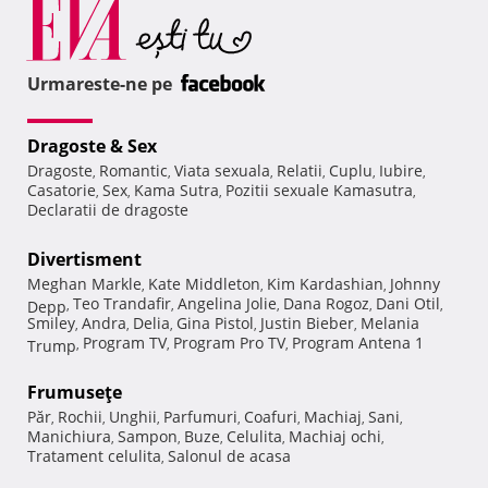
Urmareste-ne pe
Dragoste & Sex
Dragoste
Romantic
Viata sexuala
Relatii
Cuplu
Iubire
,
,
,
,
,
,
Casatorie
Sex
Kama Sutra
Pozitii sexuale Kamasutra
,
,
,
,
Declaratii de dragoste
Divertisment
Meghan Markle
Kate Middleton
Kim Kardashian
Johnny
,
,
,
Teo Trandafir
Angelina Jolie
Dana Rogoz
Dani Otil
Depp
,
,
,
,
,
Smiley
Andra
Delia
Gina Pistol
Justin Bieber
Melania
,
,
,
,
,
Program TV
Program Pro TV
Program Antena 1
Trump
,
,
,
Frumuseţe
Păr
Rochii
Unghii
Parfumuri
Coafuri
Machiaj
Sani
,
,
,
,
,
,
,
Manichiura
Sampon
Buze
Celulita
Machiaj ochi
,
,
,
,
,
Tratament celulita
Salonul de acasa
,