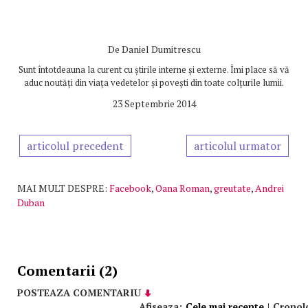
De
Daniel Dumitrescu
Sunt întotdeauna la curent cu știrile interne și externe. Îmi place să vă
aduc noutăți din viața vedetelor și povești din toate colțurile lumii.
23 Septembrie 2014
articolul precedent
articolul urmator
MAI MULT DESPRE:
Facebook
,
Oana Roman
,
greutate
,
Andrei
Duban
Comentarii (2)
POSTEAZA COMENTARIU
Afiseaza:
Cele mai recente
|
Cronol