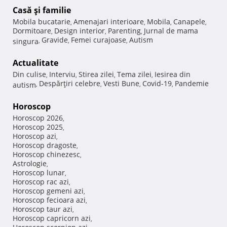
Casă şi familie
Mobila bucatarie
Amenajari interioare
Mobila
Canapele
,
,
,
,
Dormitoare
Design interior
Parenting
Jurnal de mama
,
,
,
Gravide
Femei curajoase
Autism
singura
,
,
,
Actualitate
Din culise
Interviu
Stirea zilei
Tema zilei
Iesirea din
,
,
,
,
Despărţiri celebre
Vesti Bune
Covid-19
Pandemie
autism
,
,
,
,
Horoscop
Horoscop 2026
,
Horoscop 2025
,
Horoscop azi
,
Horoscop dragoste
,
Horoscop chinezesc
,
Astrologie
,
Horoscop lunar
,
Horoscop rac azi
,
Horoscop gemeni azi
,
Horoscop fecioara azi
,
Horoscop taur azi
,
Horoscop capricorn azi
,