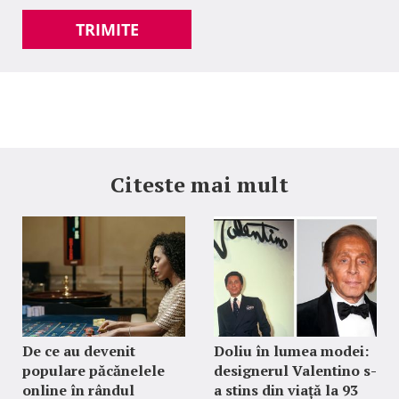
TRIMITE
Citeste mai mult
De ce au devenit
Doliu în lumea modei:
populare păcănelele
designerul Valentino s-
online în rândul
a stins din viață la 93