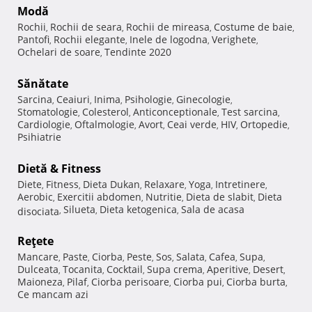
Modă
Rochii
Rochii de seara
Rochii de mireasa
Costume de baie
,
,
,
,
Pantofi
Rochii elegante
Inele de logodna
Verighete
,
,
,
,
Ochelari de soare
Tendinte 2020
,
Sănătate
Sarcina
Ceaiuri
Inima
Psihologie
Ginecologie
,
,
,
,
,
Stomatologie
Colesterol
Anticonceptionale
Test sarcina
,
,
,
,
Cardiologie
Oftalmologie
Avort
Ceai verde
HIV
Ortopedie
,
,
,
,
,
,
Psihiatrie
Dietă & Fitness
Diete
Fitness
Dieta Dukan
Relaxare
Yoga
Intretinere
,
,
,
,
,
,
Aerobic
Exercitii abdomen
Nutritie
Dieta de slabit
Dieta
,
,
,
,
Silueta
Dieta ketogenica
Sala de acasa
disociata
,
,
,
Reţete
Mancare
Paste
Ciorba
Peste
Sos
Salata
Cafea
Supa
,
,
,
,
,
,
,
,
Dulceata
Tocanita
Cocktail
Supa crema
Aperitive
Desert
,
,
,
,
,
,
Maioneza
Pilaf
Ciorba perisoare
Ciorba pui
Ciorba burta
,
,
,
,
,
Ce mancam azi