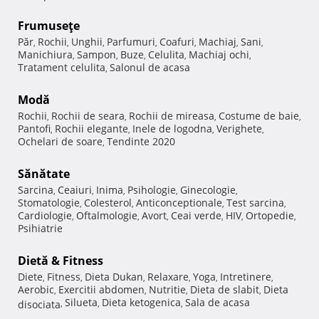
Frumuseţe
Păr
Rochii
Unghii
Parfumuri
Coafuri
Machiaj
Sani
,
,
,
,
,
,
,
Manichiura
Sampon
Buze
Celulita
Machiaj ochi
,
,
,
,
,
Tratament celulita
Salonul de acasa
,
Modă
Rochii
Rochii de seara
Rochii de mireasa
Costume de baie
,
,
,
,
Pantofi
Rochii elegante
Inele de logodna
Verighete
,
,
,
,
Ochelari de soare
Tendinte 2020
,
Sănătate
Sarcina
Ceaiuri
Inima
Psihologie
Ginecologie
,
,
,
,
,
Stomatologie
Colesterol
Anticonceptionale
Test sarcina
,
,
,
,
Cardiologie
Oftalmologie
Avort
Ceai verde
HIV
Ortopedie
,
,
,
,
,
,
Psihiatrie
Dietă & Fitness
Diete
Fitness
Dieta Dukan
Relaxare
Yoga
Intretinere
,
,
,
,
,
,
Aerobic
Exercitii abdomen
Nutritie
Dieta de slabit
Dieta
,
,
,
,
Silueta
Dieta ketogenica
Sala de acasa
disociata
,
,
,