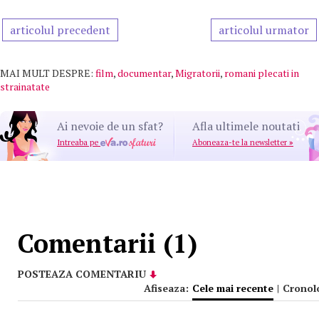
articolul precedent
articolul urmator
MAI MULT DESPRE:
film
,
documentar
,
Migratorii
,
romani plecati in
strainatate
Ai nevoie de un sfat?
Afla ultimele noutati
Intreaba pe
Aboneaza-te la newsletter
»
Comentarii (1)
POSTEAZA COMENTARIU
Afiseaza:
Cele mai recente
|
Cronol