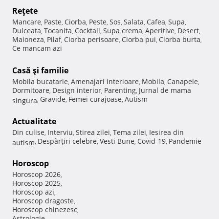
Reţete
Mancare
Paste
Ciorba
Peste
Sos
Salata
Cafea
Supa
,
,
,
,
,
,
,
,
Dulceata
Tocanita
Cocktail
Supa crema
Aperitive
Desert
,
,
,
,
,
,
Maioneza
Pilaf
Ciorba perisoare
Ciorba pui
Ciorba burta
,
,
,
,
,
Ce mancam azi
Casă şi familie
Mobila bucatarie
Amenajari interioare
Mobila
Canapele
,
,
,
,
Dormitoare
Design interior
Parenting
Jurnal de mama
,
,
,
Gravide
Femei curajoase
Autism
singura
,
,
,
Actualitate
Din culise
Interviu
Stirea zilei
Tema zilei
Iesirea din
,
,
,
,
Despărţiri celebre
Vesti Bune
Covid-19
Pandemie
autism
,
,
,
,
Horoscop
Horoscop 2026
,
Horoscop 2025
,
Horoscop azi
,
Horoscop dragoste
,
Horoscop chinezesc
,
Astrologie
,