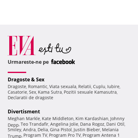
Urmareste-ne pe
Dragoste & Sex
Dragoste
Romantic
Viata sexuala
Relatii
Cuplu
Iubire
,
,
,
,
,
,
Casatorie
Sex
Kama Sutra
Pozitii sexuale Kamasutra
,
,
,
,
Declaratii de dragoste
Divertisment
Meghan Markle
Kate Middleton
Kim Kardashian
Johnny
,
,
,
Teo Trandafir
Angelina Jolie
Dana Rogoz
Dani Otil
Depp
,
,
,
,
,
Smiley
Andra
Delia
Gina Pistol
Justin Bieber
Melania
,
,
,
,
,
Program TV
Program Pro TV
Program Antena 1
Trump
,
,
,