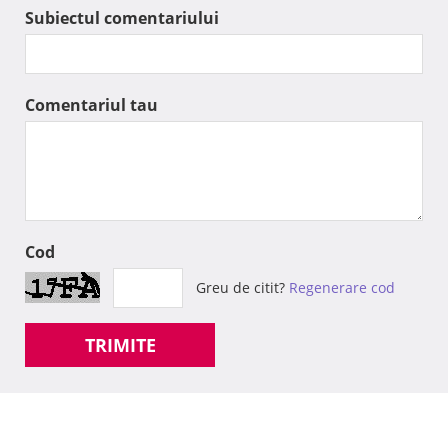
Subiectul comentariului
Comentariul tau
Cod
Greu de citit?
Regenerare cod
TRIMITE