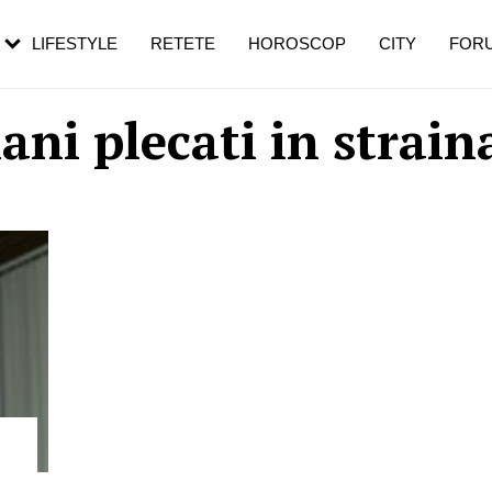
rebui să mergi
și 60 de ani. De ce te trezești mai des
pe măsură ce înaintezi în vârstă
LIFESTYLE
RETETE
HOROSCOP
CITY
FOR
ni plecati in strain