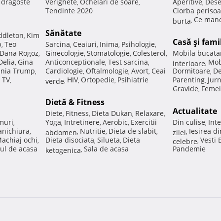
e dragoste
Verighete
Ochelari de soare
Aperitive
Dese
,
,
,
Tendinte 2020
Ciorba perisoa
Ce manc
burta
,
Sănătate
ddleton
Kim
,
Casă şi fami
p
Teo
Sarcina
Ceaiuri
Inima
Psihologie
,
,
,
,
,
Dana Rogoz
Ginecologie
Stomatologie
Colesterol
Mobila bucata
,
,
,
,
Delia
Gina
Anticonceptionale
Test sarcina
Mob
,
,
,
interioare
,
nia Trump
Cardiologie
Oftalmologie
Avort
Ceai
Dormitoare
De
,
,
,
,
,
 TV
HIV
Ortopedie
Psihiatrie
Parenting
Jur
,
verde
,
,
,
,
Gravide
Femei
,
Dietă & Fitness
Actualitate
Diete
Fitness
Dieta Dukan
Relaxare
,
,
,
,
muri
Yoga
Intretinere
Aerobic
Exercitii
Din culise
Inte
,
,
,
,
,
nichiura
Nutritie
Dieta de slabit
Iesirea d
,
abdomen
,
,
,
zilei
,
achiaj ochi
Dieta disociata
Silueta
Dieta
Vesti
,
,
,
celebre
,
ul de acasa
Sala de acasa
Pandemie
ketogenica
,