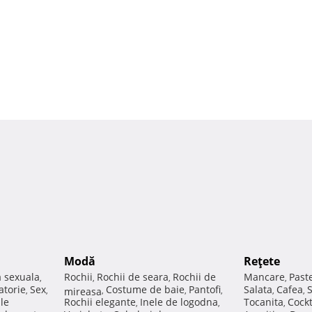
Modă
Reţete
a sexuala
Rochii
Rochii de seara
Rochii de
Mancare
Past
,
,
,
,
atorie
Sex
Costume de baie
Pantofi
Salata
Cafea
,
,
mireasa
,
,
,
,
,
ale
Rochii elegante
Inele de logodna
Tocanita
Cockt
,
,
,