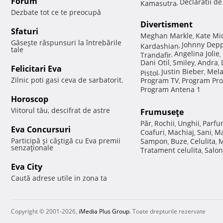
Forum
Declaratii d
Kamasutra
,
Dezbate tot ce te preocupă
Divertisment
Sfaturi
Meghan Markle
Kate Mi
,
Găseşte răspunsuri la întrebările
Johnny Dep
Kardashian
,
tale
Angelina Jolie
Trandafir
,
,
Dani Otil
Smiley
Andra
,
,
,
Felicitari Eva
Justin Bieber
Mela
Pistol
,
,
Zilnic poti gasi ceva de sarbatorit.
Program TV
Program Pro
,
Program Antena 1
Horoscop
Viitorul tău, descifrat de astre
Frumuseţe
Păr
Rochii
Unghii
Parfu
,
,
,
Eva Concursuri
Coafuri
Machiaj
Sani
Ma
,
,
,
Participă şi câştigă cu Eva premii
Sampon
Buze
Celulita
M
,
,
,
senzaţionale
Tratament celulita
Salon
,
Eva City
Caută adrese utile in zona ta
Copyright © 2001-2026,
iMedia Plus Group
. Toate drepturile rezervate