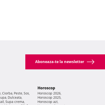
Aboneaza-te la newsletter
Horoscop
e
Ciorba
Peste
Sos
Horoscop 2026
,
,
,
,
,
Supa
Dulceata
Horoscop 2025
,
,
,
ail
Supa crema
Horoscop azi
,
,
,