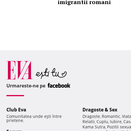
imigrantii romani
Urmareste-ne pe
Club Eva
Dragoste & Sex
Comunitatea unde eşti între
Dragoste
Romantic
Viat
,
,
prietene.
Relatii
Cuplu
Iubire
Cas
,
,
,
Kama Sutra
Pozitii sexu
,