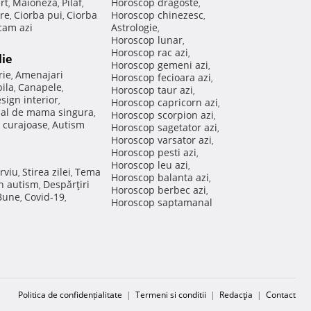
rt
Maioneza
Pilaf
Horoscop dragoste
,
,
,
,
re
Ciorba pui
Ciorba
Horoscop chinezesc
,
,
,
am azi
Astrologie
,
Horoscop lunar
,
Horoscop rac azi
,
lie
Horoscop gemeni azi
,
rie
Amenajari
,
Horoscop fecioara azi
,
ila
Canapele
,
,
Horoscop taur azi
,
sign interior
,
Horoscop capricorn azi
,
nal de mama singura
,
Horoscop scorpion azi
,
 curajoase
Autism
,
Horoscop sagetator azi
,
Horoscop varsator azi
,
Horoscop pesti azi
,
Horoscop leu azi
,
rviu
Stirea zilei
Tema
,
,
Horoscop balanta azi
,
in autism
Despărţiri
,
Horoscop berbec azi
,
 Bune
Covid-19
,
,
Horoscop saptamanal
Politica de confidențialitate
|
Termeni si conditii
|
Redacţia
|
Contact