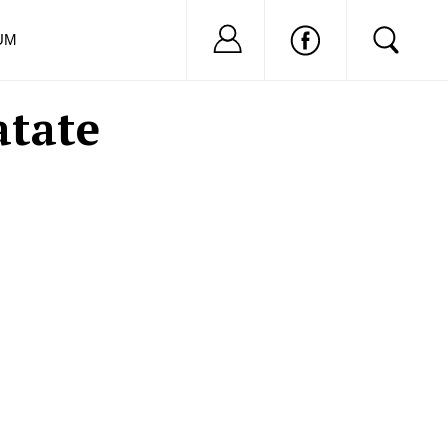
Nu ai cont?
Inregistreaza-
UM
atate