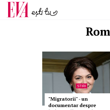
menopauză și când ar t
Carieră
la medic
Actualitate
Roma
STIRI
"Migratorii" - un
documentar despre