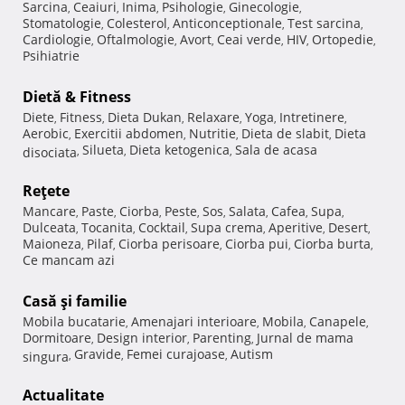
Sarcina
Ceaiuri
Inima
Psihologie
Ginecologie
,
,
,
,
,
Stomatologie
Colesterol
Anticonceptionale
Test sarcina
,
,
,
,
Cardiologie
Oftalmologie
Avort
Ceai verde
HIV
Ortopedie
,
,
,
,
,
,
Psihiatrie
Dietă & Fitness
Diete
Fitness
Dieta Dukan
Relaxare
Yoga
Intretinere
,
,
,
,
,
,
Aerobic
Exercitii abdomen
Nutritie
Dieta de slabit
Dieta
,
,
,
,
Silueta
Dieta ketogenica
Sala de acasa
disociata
,
,
,
Reţete
Mancare
Paste
Ciorba
Peste
Sos
Salata
Cafea
Supa
,
,
,
,
,
,
,
,
Dulceata
Tocanita
Cocktail
Supa crema
Aperitive
Desert
,
,
,
,
,
,
Maioneza
Pilaf
Ciorba perisoare
Ciorba pui
Ciorba burta
,
,
,
,
,
Ce mancam azi
Casă şi familie
Mobila bucatarie
Amenajari interioare
Mobila
Canapele
,
,
,
,
Dormitoare
Design interior
Parenting
Jurnal de mama
,
,
,
Gravide
Femei curajoase
Autism
singura
,
,
,
Actualitate