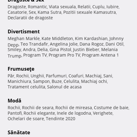
Dragoste
Romantic
Viata sexuala
Relatii
Cuplu
Iubire
,
,
,
,
,
,
Casatorie
Sex
Kama Sutra
Pozitii sexuale Kamasutra
,
,
,
,
Declaratii de dragoste
Divertisment
Meghan Markle
Kate Middleton
Kim Kardashian
Johnny
,
,
,
Teo Trandafir
Angelina Jolie
Dana Rogoz
Dani Otil
Depp
,
,
,
,
,
Smiley
Andra
Delia
Gina Pistol
Justin Bieber
Melania
,
,
,
,
,
Program TV
Program Pro TV
Program Antena 1
Trump
,
,
,
Frumuseţe
Păr
Rochii
Unghii
Parfumuri
Coafuri
Machiaj
Sani
,
,
,
,
,
,
,
Manichiura
Sampon
Buze
Celulita
Machiaj ochi
,
,
,
,
,
Tratament celulita
Salonul de acasa
,
Modă
Rochii
Rochii de seara
Rochii de mireasa
Costume de baie
,
,
,
,
Pantofi
Rochii elegante
Inele de logodna
Verighete
,
,
,
,
Ochelari de soare
Tendinte 2020
,
Sănătate