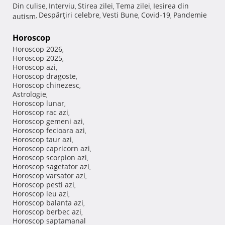
Din culise
Interviu
Stirea zilei
Tema zilei
Iesirea din
,
,
,
,
Despărţiri celebre
Vesti Bune
Covid-19
Pandemie
autism
,
,
,
,
Horoscop
Horoscop 2026
,
Horoscop 2025
,
Horoscop azi
,
Horoscop dragoste
,
Horoscop chinezesc
,
Astrologie
,
Horoscop lunar
,
Horoscop rac azi
,
Horoscop gemeni azi
,
Horoscop fecioara azi
,
Horoscop taur azi
,
Horoscop capricorn azi
,
Horoscop scorpion azi
,
Horoscop sagetator azi
,
Horoscop varsator azi
,
Horoscop pesti azi
,
Horoscop leu azi
,
Horoscop balanta azi
,
Horoscop berbec azi
,
Horoscop saptamanal