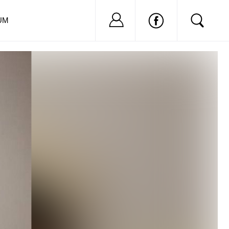
Nu ai cont?
Inregistreaza-
UM