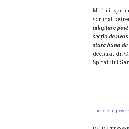
Medicii spun 
vor mai petrec
adaptare post-
secția de neo
stare bună de 
declarat dr. 
Spitalului Sa
articolul prece
MAI MULT DESPRE