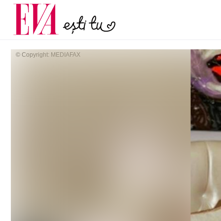
și 60 de ani. De ce te t
Carieră
pe măsură ce înaintez
Actualitate
© Copyright: MEDIAFAX