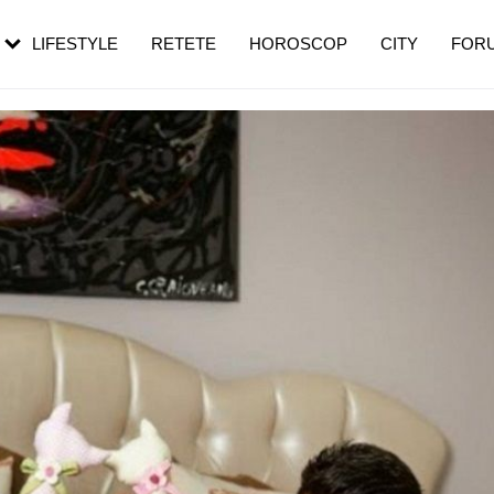
rezești mai des
Cât durează, cum te pregătești și cât
i în vârstă
de dureroasă este investigația
LIFESTYLE
RETETE
HOROSCOP
CITY
FOR