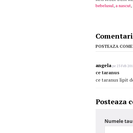
bebelusul
,
a nascut
,
Comentarii
POSTEAZA COME
angela
pe 23 Feb 201
ce taranus
ce taranus lipit d
Posteaza 
Numele tau