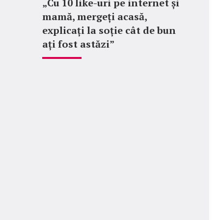
„Cu 10 like-uri pe internet și
mamă, mergeți acasă,
explicați la soție cât de bun
ați fost astăzi”