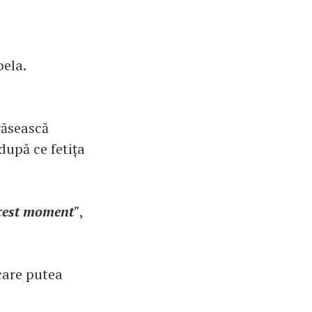
bela.
 găsească
după ce fetița
acest moment"
,
care putea