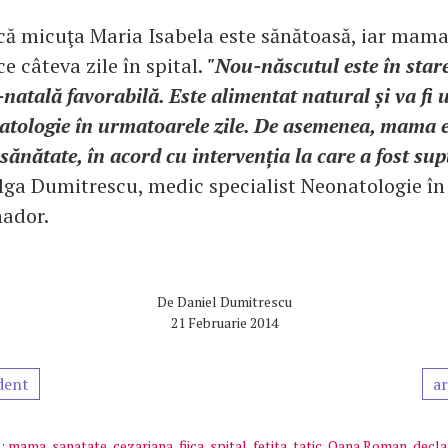
că micuţa Maria Isabela este sănătoasă, iar mama
e câteva zile în spital.
"Nou-născutul este în star
natală favorabilă. Este alimentat natural și va fi 
natologie în urmatoarele zile. De asemenea, mama e
sănătate, în acord cu intervenția la care a fost su
Olga Dumitrescu, medic specialist Neonatologie în
nador.
De
Daniel Dumitrescu
21 Februarie 2014
dent
ar
:
mama
,
sanatate
,
cezariana
,
fiica
,
spital
,
fetita
,
tatic
,
Oana Roman
,
decla