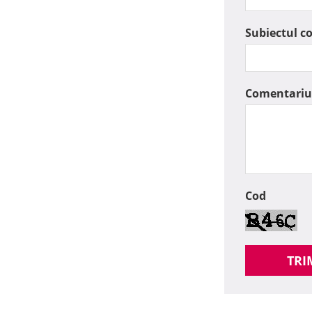
Subiectul c
Comentariu
Cod
TRI