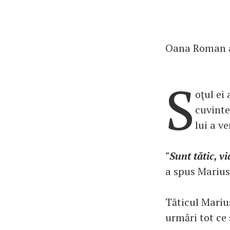
Oana Roman a 
S
oţul ei
cuvinte
lui a v
"Sunt tătic, 
a spus Marius
Tăticul Mariu
urmări tot ce