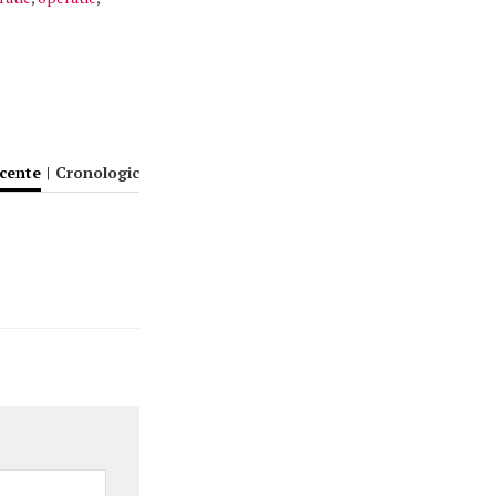
ecente
|
Cronologic