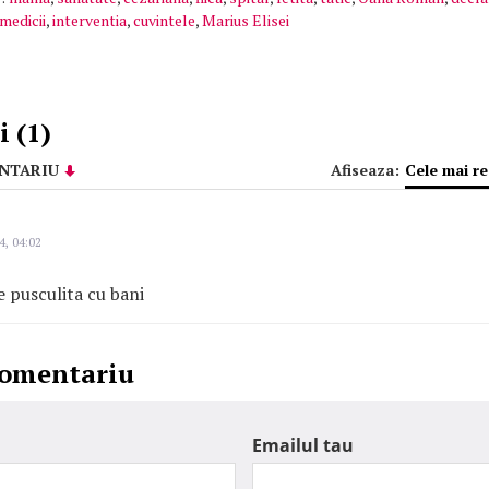
medicii
,
interventia
,
cuvintele
,
Marius Elisei
 (1)
NTARIU
Afiseaza:
Cele mai r
4, 04:02
e pusculita cu bani
comentariu
Emailul tau