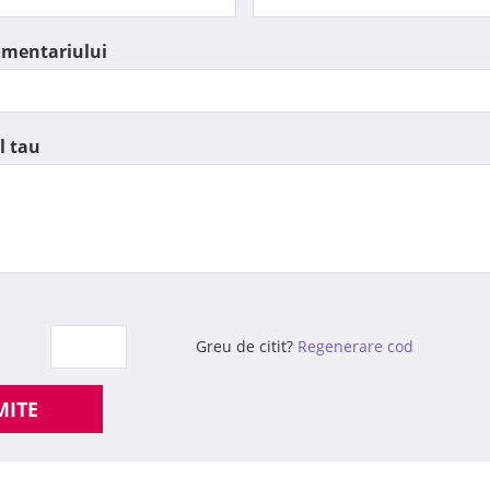
omentariului
l tau
Greu de citit?
Regenerare cod
MITE