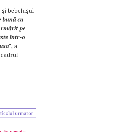
 şi bebeluşul
e bună cu
urmărit pe
ste într-o
pusa"
, a
 cadrul
ticolul urmator
ratie
,
operatie
,