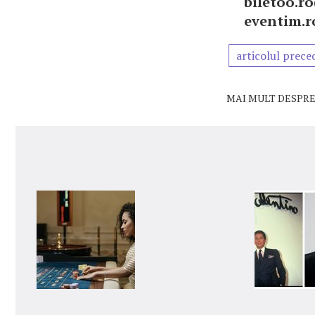
biletoo.ro
eventim.ro
articolul prece
MAI MULT DESPRE