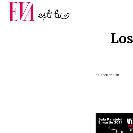
și 60 de ani. De ce te t
Carieră
pe măsură ce înaintez
Actualitate
Los
6 Decembrie 2010