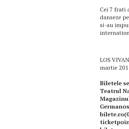
Cei 7 frati
danseze pe
si-au impus
internation
LOS VIVANCO
martie 2011
Biletele s
Teatrul Na
Magazinul
Germanos s
bilete.ro(0
ticketpoin