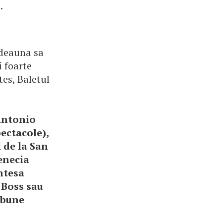
.
otdeauna sa
i foarte
es, Baletul
Antonio
ectacole),
l de la San
enecia
ntesa
 Boss sau
 bune