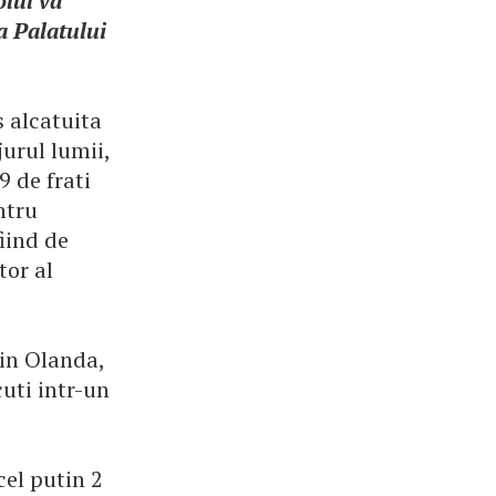
lul va
a Palatului
 alcatuita
jurul lumii,
9 de frati
ntru
fiind de
tor al
 in Olanda,
cuti intr-un
 cel putin 2