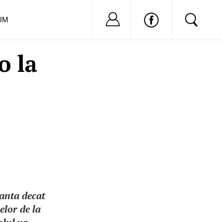
Nu ai cont?
Inregistreaza-
UM
o la
santa decat
lor de la