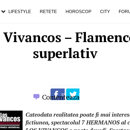
rezești mai des
Cât durează, cum te pregătești și cât
i în vârstă
de dureroasă este investigația
LIFESTYLE
RETETE
HOROSCOP
CITY
FOR
 Vivancos – Flamenc
superlativ
Comenteaza
Cateodata realitatea poate fi mai intere
fictiunea, spectacolul 7 HERMANOS al ce