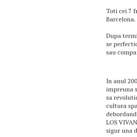
Toti cei 7 
Barcelona.
Dupa termin
se perfecti
sau compan
In anul 20
impreuna si
sa revolut
cultura spa
debordand 
LOS VIVANC
sigur una 