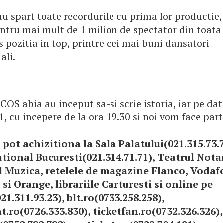
 au spart toate recordurile cu prima lor productie,
ntru mai mult de 1 milion de spectator din toata
 pozitia in top, printre cei mai buni dansatori
ali.
S abia au inceput sa-si scrie istoria, iar pe dat
, cu incepere de la ora 19.30 si noi vom face part
e pot achizitiona la Sala Palatului(021.315.73.7
tional Bucuresti(021.314.71.71), Teatrul Nota
 Muzica, retelele de magazine Flanco, Vodaf
i Orange, librariile Carturesti si online pe
21.311.93.23), blt.ro(0733.258.258),
t.ro(0726.333.830), ticketfan.ro(0732.326.326),