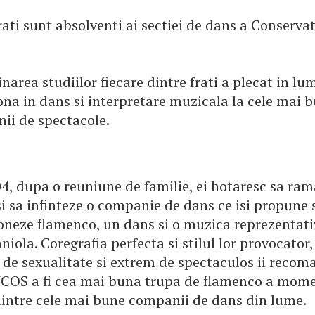
frati sunt absolventi ai sectiei de dans a Conserva
area studiilor fiecare dintre frati a plecat in lu
ona in dans si interpretare muzicala la cele mai b
ii de spectacole.
04, dupa o reuniune de familie, ei hotaresc sa ra
 sa infinteze o companie de dans ce isi propune s
ioneze flamenco, un dans si o muzica reprezentat
niola. Coregrafia perfecta si stilul lor provocator,
de sexualitate si extrem de spectaculos ii recom
OS a fi cea mai buna trupa de flamenco a mome
dintre cele mai bune companii de dans din lume.