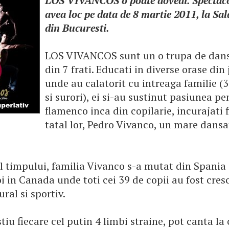
LOS VIVANCOS o poate dovedi. Spectaco
avea loc pe data de 8 martie 2011, la Sal
din Bucuresti.
LOS VIVANCOS sunt un o trupa de dans
din 7 frati. Educati in diverse orase din 
unde au calatorit cu intreaga familie (3
si surori), ei si-au sustinut pasiunea pe
flamenco inca din copilarie, incurajati 
tatal lor, Pedro Vivanco, un mare dansa
l timpului, familia Vivanco s-a mutat din Spania
i in Canada unde toti cei 39 de copii au fost cres
ral si sportiv.
 stiu fiecare cel putin 4 limbi straine, pot canta la