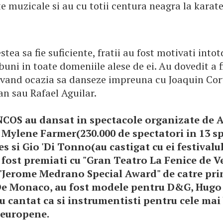
 muzicale si au cu totii centura neagra la karate
stea sa fie suficiente, fratii au fost motivati int
 buni in toate domeniile alese de ei. Au dovedit a f
 avand ocazia sa danseze impreuna cu Joaquin Cort
an sau Rafael Aguilar.
COS au dansat in spectacole organizate de 
 Mylene Farmer(230.000 de spectatori in 13 sp
s si Gio 'Di Tonno(au castigat cu ei festivalu
 fost premiati cu "Gran Teatro La Fenice de V
 "Jerome Medrano Special Award" de catre pri
De Monaco, au fost modele pentru D&G, Hugo
u cantat ca si instrumentisti pentru cele mai
 europene.