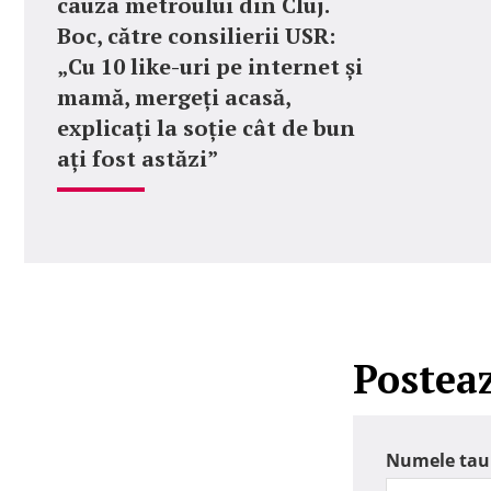
cauza metroului din Cluj.
Boc, către consilierii USR:
„Cu 10 like-uri pe internet și
mamă, mergeți acasă,
explicați la soție cât de bun
ați fost astăzi”
Postea
Numele tau