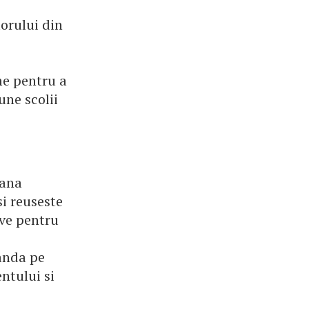
torului din
me pentru a
une scolii
mana
i reuseste
ive pentru
anda pe
ntului si