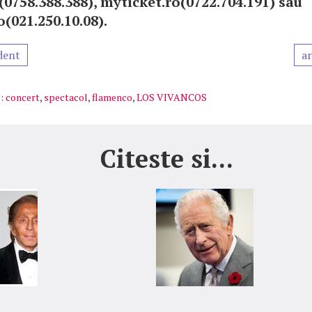
(0758.388.388), myticket.ro(0722.704.191) sau
(021.250.10.08).
dent
ar
:
concert
,
spectacol
,
flamenco
,
LOS VIVANCOS
Citeste si...