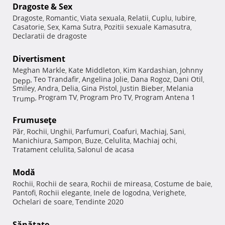
Dragoste & Sex
Dragoste
Romantic
Viata sexuala
Relatii
Cuplu
Iubire
,
,
,
,
,
,
Casatorie
Sex
Kama Sutra
Pozitii sexuale Kamasutra
,
,
,
,
Declaratii de dragoste
Divertisment
Meghan Markle
Kate Middleton
Kim Kardashian
Johnny
,
,
,
Teo Trandafir
Angelina Jolie
Dana Rogoz
Dani Otil
Depp
,
,
,
,
,
Smiley
Andra
Delia
Gina Pistol
Justin Bieber
Melania
,
,
,
,
,
Program TV
Program Pro TV
Program Antena 1
Trump
,
,
,
Frumuseţe
Păr
Rochii
Unghii
Parfumuri
Coafuri
Machiaj
Sani
,
,
,
,
,
,
,
Manichiura
Sampon
Buze
Celulita
Machiaj ochi
,
,
,
,
,
Tratament celulita
Salonul de acasa
,
Modă
Rochii
Rochii de seara
Rochii de mireasa
Costume de baie
,
,
,
,
Pantofi
Rochii elegante
Inele de logodna
Verighete
,
,
,
,
Ochelari de soare
Tendinte 2020
,
Sănătate