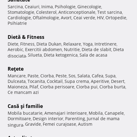
Sarcina
Ceaiuri
Inima
Psihologie
Ginecologie
,
,
,
,
,
Stomatologie
Colesterol
Anticonceptionale
Test sarcina
,
,
,
,
Cardiologie
Oftalmologie
Avort
Ceai verde
HIV
Ortopedie
,
,
,
,
,
,
Psihiatrie
Dietă & Fitness
Diete
Fitness
Dieta Dukan
Relaxare
Yoga
Intretinere
,
,
,
,
,
,
Aerobic
Exercitii abdomen
Nutritie
Dieta de slabit
Dieta
,
,
,
,
Silueta
Dieta ketogenica
Sala de acasa
disociata
,
,
,
Reţete
Mancare
Paste
Ciorba
Peste
Sos
Salata
Cafea
Supa
,
,
,
,
,
,
,
,
Dulceata
Tocanita
Cocktail
Supa crema
Aperitive
Desert
,
,
,
,
,
,
Maioneza
Pilaf
Ciorba perisoare
Ciorba pui
Ciorba burta
,
,
,
,
,
Ce mancam azi
Casă şi familie
Mobila bucatarie
Amenajari interioare
Mobila
Canapele
,
,
,
,
Dormitoare
Design interior
Parenting
Jurnal de mama
,
,
,
Gravide
Femei curajoase
Autism
singura
,
,
,