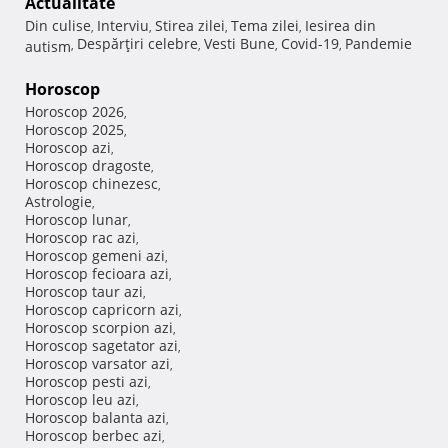
Actualitate
Din culise
Interviu
Stirea zilei
Tema zilei
Iesirea din
,
,
,
,
Despărţiri celebre
Vesti Bune
Covid-19
Pandemie
autism
,
,
,
,
Horoscop
Horoscop 2026
,
Horoscop 2025
,
Horoscop azi
,
Horoscop dragoste
,
Horoscop chinezesc
,
Astrologie
,
Horoscop lunar
,
Horoscop rac azi
,
Horoscop gemeni azi
,
Horoscop fecioara azi
,
Horoscop taur azi
,
Horoscop capricorn azi
,
Horoscop scorpion azi
,
Horoscop sagetator azi
,
Horoscop varsator azi
,
Horoscop pesti azi
,
Horoscop leu azi
,
Horoscop balanta azi
,
Horoscop berbec azi
,