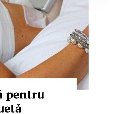
ţă pentru
luetă