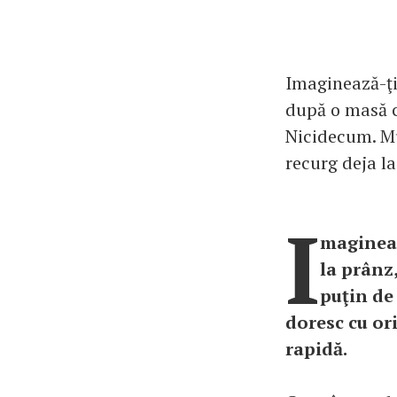
Imaginează-ţi 
după o masă co
Nicidecum. Mul
recurg deja l
I
magineaz
la prânz,
puţin de
doresc cu or
rapidă.