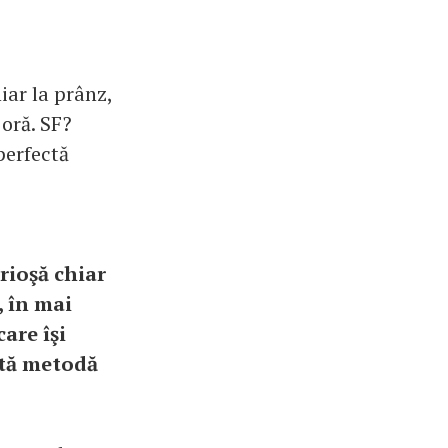
iar la prânz,
 oră. SF?
perfectă
rioşă chiar
, în mai
are îşi
astă metodă