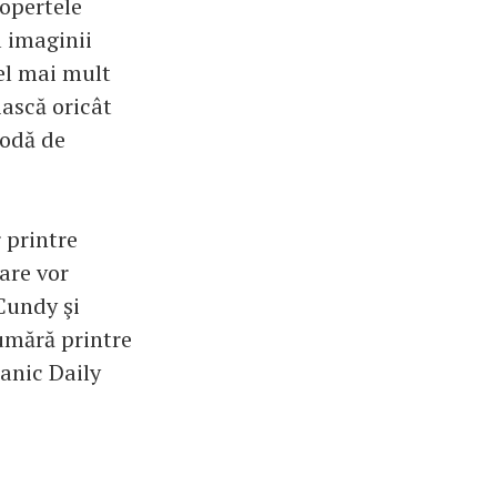
copertele
l imaginii
el mai mult
iască oricât
todă de
 printre
care vor
 Cundy şi
umără printre
tanic Daily