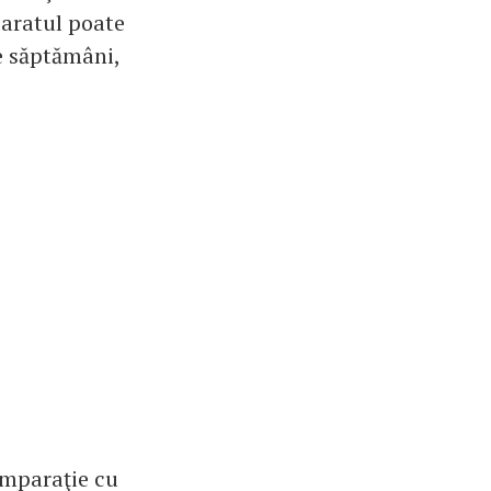
paratul poate
e săptămâni,
omparaţie cu