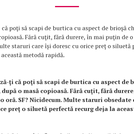
că poţi să scapi de burtica cu aspect de brioşă ch
pioasă. Fără cuţit, fără durere, în mai puţin de o
te staruri care își doresc cu orice preț o siluetă 
a această metodă rapidă.
ă-ţi că poţi să scapi de burtica cu aspect de b
 după o masă copioasă. Fără cuţit, fără durere
 o oră. SF? Nicidecum. Multe staruri obsedate c
ice preţ o siluetă perfectă recurg deja la ace