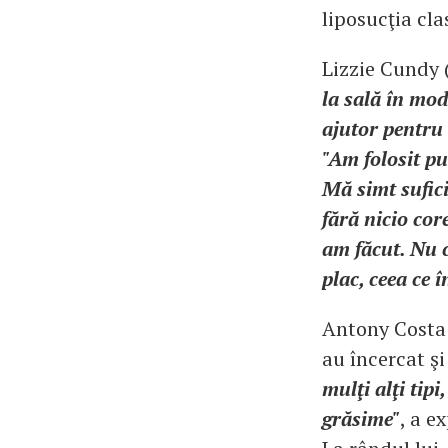
liposucţia cla
Lizzie Cundy 
la sală în mod
ajutor pentru
"Am folosit pu
Mă simt sufici
fără nicio cor
am făcut. Nu c
plac, ceea ce
Antony Costa 
au încercat şi
mulţi alţi tip
grăsime"
, a e