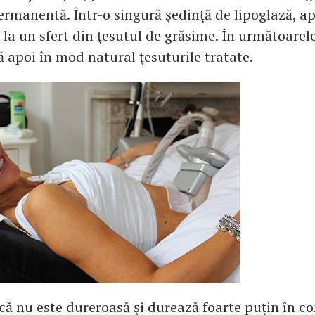
ermanentă. Într-o singură şedinţă de lipoglază, a
 la un sfert din ţesutul de grăsime. În următoarel
 apoi în mod natural ţesuturile tratate.
că nu este dureroasă şi durează foarte puţin în c