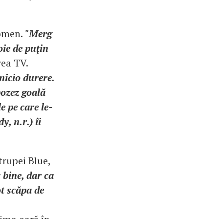
domen.
"Merg
oie de puţin
rea TV.
nicio durere.
pozez goală
e pe care le-
, n.r.) îi
trupei Blue,
 bine, dar ca
ot scăpa de