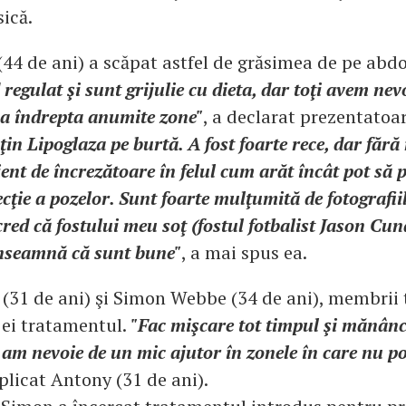
sică.
(44 de ani) a scăpat astfel de grăsimea de pe ab
 regulat şi sunt grijulie cu dieta, dar toţi avem nev
 a îndrepta anumite zone"
, a declarat prezentatoa
ţin Lipoglaza pe burtă. A fost foarte rece, dar fără 
ent de încrezătoare în felul cum arăt încât pot să 
ecţie a pozelor. Sunt foarte mulţumită de fotografiil
red că fostului meu soţ (fostul fotbalist Jason Cundy
 înseamnă că sunt bune"
, a mai spus ea.
(31 de ani) şi Simon Webbe (34 de ani), membrii 
 ei tratamentul.
"Fac mişcare tot timpul şi mănânc
i, am nevoie de un mic ajutor în zonele în care nu p
xplicat Antony (31 de ani).