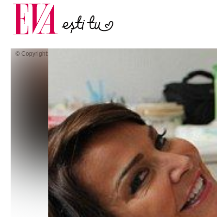
și 60 de ani. De ce te t
Carieră
pe măsură ce înaintez
Actualitate
© Copyright: