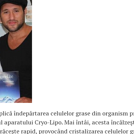
lică îndepărtarea celulelor grase din organism p
ul aparatului Cryo-Lipo. Mai întâi, acesta încălze
 răceşte rapid, provocând cristalizarea celulelor g