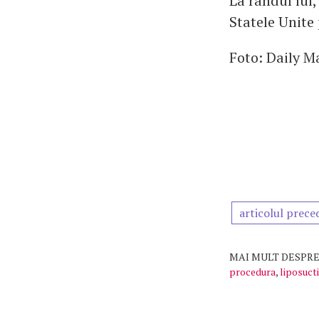
La rândul lui
Statele Unite 
Foto: Daily Ma
articolul prece
MAI MULT DESPRE
procedura
,
liposuct