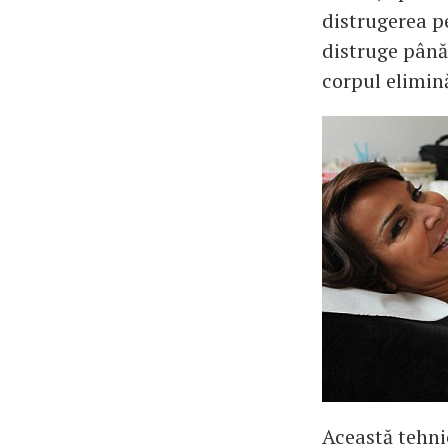
distrugerea p
distruge până
corpul elimină
Această tehni