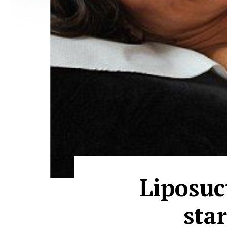
Liposucţ
star