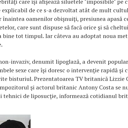
brităţi care îşi afişează siluetele "imposibile" pe 
e explicabil de ce s-a dezvoltat atât de mult cultu
r înaintea oamenilor obişnuiţi, presiunea apasă c
telor, care sunt dispuse să facă orice şi să cheltu
a bine tot timpul. Iar câteva au adoptat noua me
.
on-invaziv, denumit lipoglază, a devenit popular
bele sexe care îşi doresc o intervenţie rapidă şi 
ite bisturiul. Prezentatoarea TV britanică Lizzie
ompozitorul şi actorul britanic Antony Costa se n
i tehnici de liposucţie, informează cotidianul bri