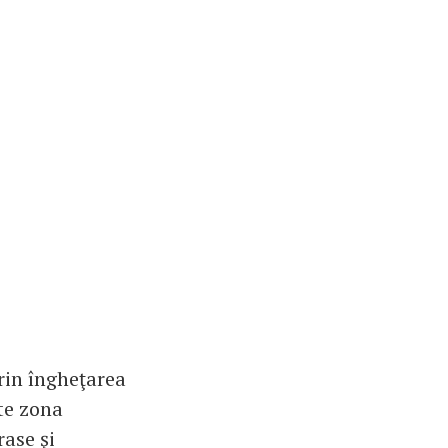
rin îngheţarea
şte zona
rase şi