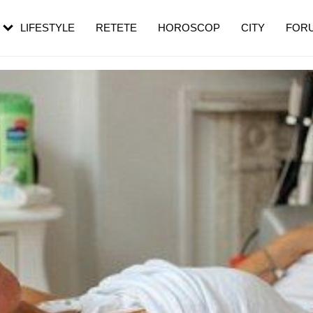
rezești mai des
Cât durează, cum te pregătești și cât
i în vârstă
de dureroasă este investigația
LIFESTYLE
RETETE
HOROSCOP
CITY
FOR