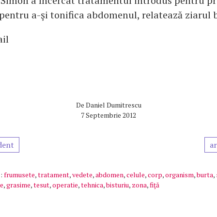
, Simon a încercat tratamentul introdus pentru p
pentru a-şi tonifica abdomenul, relatează ziarul b
il
De
Daniel Dumitrescu
7 Septembrie 2012
dent
ar
:
frumusete
,
tratament
,
vedete
,
abdomen
,
celule
,
corp
,
organism
,
burta
,
ie
,
grasime
,
tesut
,
operatie
,
tehnica
,
bisturiu
,
zona
,
fiţă