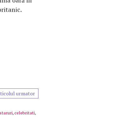
rima oară în
ritanic.
ticolul urmator
staruri
,
celebritati
,