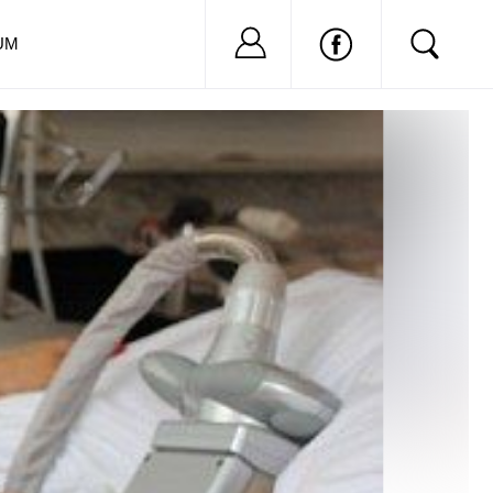
Nu ai cont?
Inregistreaza-
UM