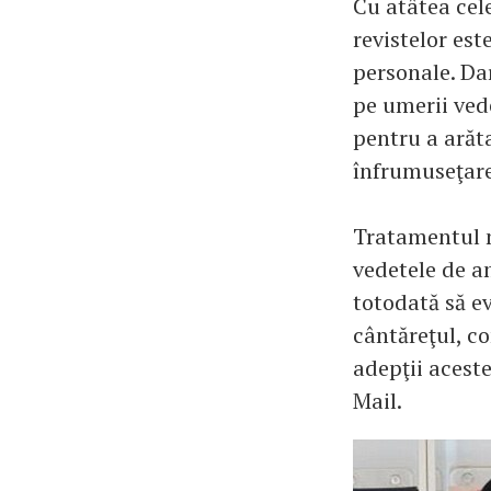
Cu atâtea cele
revistelor est
personale. Da
pe umerii vede
pentru a arăt
înfrumuseţare
Tratamentul n
vedetele de am
totodată să ev
cântăreţul, c
adepţii aceste
Mail.