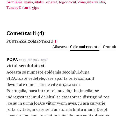
probleme
,
mana
,
iubitul
,
operat
,
logodnicul
,
Zana
,
interventia
,
Tuncay Ozturk
,
gips
Comentarii (4)
POSTEAZA COMENTARIU
Afiseaza:
Cele mai recente
|
Cronol
POPA
pe 10 Dec 2013, 20:09
viciul secolului xxi
Aceasta se numeste epidemia secolului,dupa
SIDA,toate vedetele,care apar la televizor,sunt
devortate numai stii de cite ori,asa si in
Portugalia,joaca intr-o telenuvela,film,imediat se
indragostesc unul de altul,se casatoresc,distrugind tot
,ce au in urma lor.Ce viitor v-om avea,cu asa curvarie
,si falsivitate,in care se transforma fiinta unana.Drept
spus ne-am transformat in animale,fara control asupa