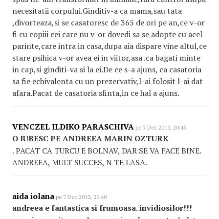
necesitatii corpului.Ginditiv-a ca mama,sau tata
,divorteaza,si se casatoresc de 365 de ori pe an,ce v-or
fi cu copiii cei care nu v-or dovedi sa se adopte cu acel
parinte,care intra in casa,dupa aia dispare vine altul,ce
stare psihica v-or avea ei in viitor,asa .ca bagati minte
in cap,si ginditi-va si la ei.De ce s-a ajuns, ca casatoria
sa fie echivalenta cu un prezervativ,l-ai folosit l-ai dat
afara.Pacat de casatoria sfinta,in ce hal a ajuns.
VENCZEL ILDIKO PARASCHIVA
pe 7 Dec 2013, 20:45
O IUBESC PE ANDREEA MARIN OZTURK
. PACAT CA TURCU E BOLNAV, DAR SE VA FACE BINE.
ANDREEA, MULT SUCCES, N TE LASA.
aida iolana
pe 7 Dec 2013, 20:40
andreea e fantastica si frumoasa. invidiosilor!!!