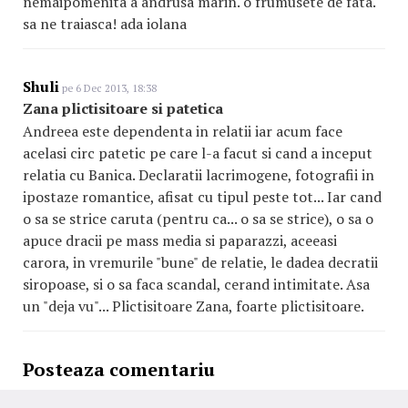
nemaipomenita a andrusa marin. o frumusete de fata.
sa ne traiasca! ada iolana
Shuli
pe 6 Dec 2013, 18:38
Zana plictisitoare si patetica
Andreea este dependenta in relatii iar acum face
acelasi circ patetic pe care l-a facut si cand a inceput
relatia cu Banica. Declaratii lacrimogene, fotografii in
ipostaze romantice, afisat cu tipul peste tot... Iar cand
o sa se strice caruta (pentru ca... o sa se strice), o sa o
apuce dracii pe mass media si paparazzi, aceeasi
carora, in vremurile "bune" de relatie, le dadea decratii
siropoase, si o sa faca scandal, cerand intimitate. Asa
un "deja vu"... Plictisitoare Zana, foarte plictisitoare.
Posteaza comentariu