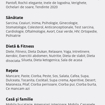
Pantofi
Rochii elegante
Inele de logodna
Verighete
,
,
,
,
Ochelari de soare
Tendinte 2020
,
Sănătate
Sarcina
Ceaiuri
Inima
Psihologie
Ginecologie
,
,
,
,
,
Stomatologie
Colesterol
Anticonceptionale
Test sarcina
,
,
,
,
Cardiologie
Oftalmologie
Avort
Ceai verde
HIV
Ortopedie
,
,
,
,
,
,
Psihiatrie
Dietă & Fitness
Diete
Fitness
Dieta Dukan
Relaxare
Yoga
Intretinere
,
,
,
,
,
,
Aerobic
Exercitii abdomen
Nutritie
Dieta de slabit
Dieta
,
,
,
,
Silueta
Dieta ketogenica
Sala de acasa
disociata
,
,
,
Reţete
Mancare
Paste
Ciorba
Peste
Sos
Salata
Cafea
Supa
,
,
,
,
,
,
,
,
Dulceata
Tocanita
Cocktail
Supa crema
Aperitive
Desert
,
,
,
,
,
,
Maioneza
Pilaf
Ciorba perisoare
Ciorba pui
Ciorba burta
,
,
,
,
,
Ce mancam azi
Casă şi familie
Mobila bucatarie
Amenajari interioare
Mobila
Canapele
,
,
,
,