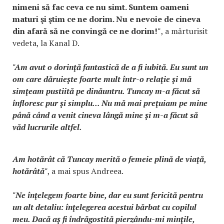
nimeni să fac ceva ce nu simt. Suntem oameni
maturi şi ştim ce ne dorim. Nu e nevoie de cineva
din afară să ne convingă ce ne dorim!"
, a mărturisit
vedeta, la Kanal D.
"Am avut o dorinţă fantastică de a fi iubită. Eu sunt un
om care dăruieşte foarte mult într-o relaţie şi mă
simţeam pustiită pe dinăuntru. Tuncay m-a făcut să
înfloresc pur şi simplu... Nu mă mai preţuiam pe mine
până când a venit cineva lângă mine şi m-a făcut să
văd lucrurile altfel.
Am hotărât că Tuncay merită o femeie plină de viaţă,
hotărâtă"
, a mai spus Andreea.
"Ne înţelegem foarte bine, dar eu sunt fericită pentru
un alt detaliu: înţelegerea acestui bărbat cu copilul
meu. Dacă aş fi îndrăgostită pierzându-mi minţile,