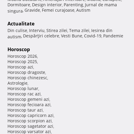
Dormitoare
Design interior
Parenting
Jurnal de mama
,
,
,
Gravide
Femei curajoase
Autism
singura
,
,
,
Actualitate
Din culise
Interviu
Stirea zilei
Tema zilei
Iesirea din
,
,
,
,
Despărţiri celebre
Vesti Bune
Covid-19
Pandemie
autism
,
,
,
,
Horoscop
Horoscop 2026
,
Horoscop 2025
,
Horoscop azi
,
Horoscop dragoste
,
Horoscop chinezesc
,
Astrologie
,
Horoscop lunar
,
Horoscop rac azi
,
Horoscop gemeni azi
,
Horoscop fecioara azi
,
Horoscop taur azi
,
Horoscop capricorn azi
,
Horoscop scorpion azi
,
Horoscop sagetator azi
,
Horoscop varsator azi
,