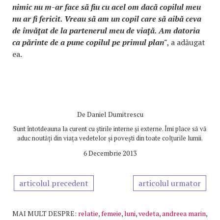
nimic nu m-ar face să fiu cu acel om dacă copilul meu
nu ar fi fericit. Vreau să am un copil care să aibă ceva
de învăţat de la partenerul meu de viaţă. Am datoria
ca părinte de a pune copilul pe primul plan"
, a adăugat
ea.
De
Daniel Dumitrescu
Sunt întotdeauna la curent cu știrile interne și externe. Îmi place să vă
aduc noutăți din viața vedetelor și povești din toate colțurile lumii.
6 Decembrie 2013
articolul precedent
articolul urmator
MAI MULT DESPRE:
relatie
,
femeie
,
luni
,
vedeta
,
andreea marin
,