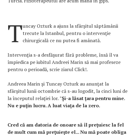
Turcia. Fizioterapeutul are acum mâna în gips.
T
uncay Ozturk a ajuns la sfârşitul săptămânii
trecute la Istanbul, pentru o intervenţie
chirurgicală ce nu putea fi amânată.
Intervenţia s-a desfăşurat fără probleme, însă îl va
împiedica pe iubitul Andreei Marin să mai profeseze
pentru o perioadă, scrie ziarul Click!.
Andreea Marin şi Tuncay Ozturk au anunţat la
sfârşitul lunii octombrie că s-au logodit, la cinci luni de
la începutul relaţiei lor.
"Şi-a lăsat ţara pentru mine.
Nu e puţin lucru. A luat viaţa de la zero.
Cred că am datoria de onoare să îl preţuiesc la fel
de mult cum mă preţuieşte el... Nu mă poate obliga