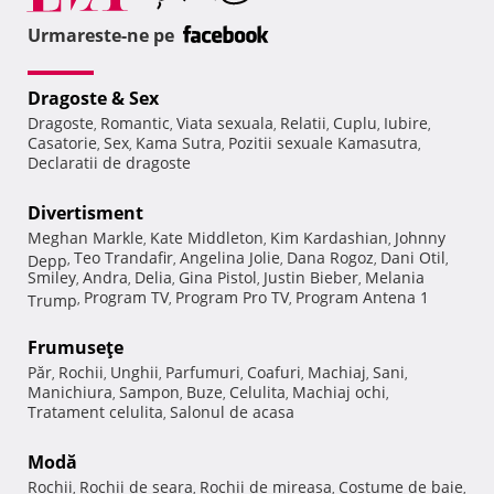
Urmareste-ne pe
Dragoste & Sex
Dragoste
Romantic
Viata sexuala
Relatii
Cuplu
Iubire
,
,
,
,
,
,
Casatorie
Sex
Kama Sutra
Pozitii sexuale Kamasutra
,
,
,
,
Declaratii de dragoste
Divertisment
Meghan Markle
Kate Middleton
Kim Kardashian
Johnny
,
,
,
Teo Trandafir
Angelina Jolie
Dana Rogoz
Dani Otil
Depp
,
,
,
,
,
Smiley
Andra
Delia
Gina Pistol
Justin Bieber
Melania
,
,
,
,
,
Program TV
Program Pro TV
Program Antena 1
Trump
,
,
,
Frumuseţe
Păr
Rochii
Unghii
Parfumuri
Coafuri
Machiaj
Sani
,
,
,
,
,
,
,
Manichiura
Sampon
Buze
Celulita
Machiaj ochi
,
,
,
,
,
Tratament celulita
Salonul de acasa
,
Modă
Rochii
Rochii de seara
Rochii de mireasa
Costume de baie
,
,
,
,