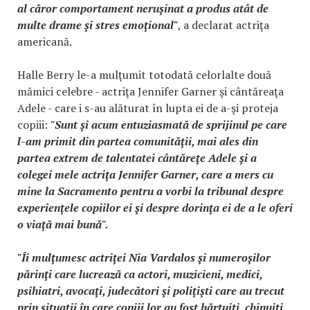
al căror comportament neruşinat a produs atât de
multe drame şi stres emoţional"
, a declarat actriţa
americană.
Halle Berry le-a mulţumit totodată celorlalte două
mămici celebre - actriţa Jennifer Garner şi cântăreaţa
Adele - care i s-au alăturat în lupta ei de a-şi proteja
copiii:
"Sunt şi acum entuziasmată de sprijinul pe care
l-am primit din partea comunităţii, mai ales din
partea extrem de talentatei cântăreţe Adele şi a
colegei mele actriţa Jennifer Garner, care a mers cu
mine la Sacramento pentru a vorbi la tribunal despre
experienţele copiilor ei şi despre dorinţa ei de a le oferi
o viaţă mai bună".
"Îi mulţumesc actriţei Nia Vardalos şi numeroşilor
părinţi care lucrează ca actori, muzicieni, medici,
psihiatri, avocaţi, judecători şi poliţişti care au trecut
prin situaţii în care copiii lor au fost hărţuiţi, chinuiţi