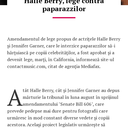
Halle Berry, lege contra
paparazzilor
Amendamentul de lege propus de actrițele Halle Berry
și Jennifer Garner, care le interzice paparazzilor să-i
hărţuiască pe copiii celebrităţilor, a fost aprobat şi a
devenit lege, marţi, în California, informează site-ul
contactmusic.com, citat de agenția Mediafax.
A
tât Halle Berry, cât şi Jennifer Garner au depus
mărturie la tribunal în luna august în sprijinul
amendamentului "Senate Bill 606", care
prevede pedepse mai dure pentru fotografii care
urmăresc în mod constant diverse vedete şi copiii
acestora. Acelaşi proiect legislativ urmăreşte să