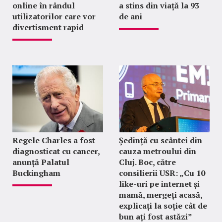
online în rândul
a stins din viață la 93
utilizatorilor care vor
de ani
divertisment rapid
Regele Charles a fost
Ședință cu scântei din
diagnosticat cu cancer,
cauza metroului din
anunță Palatul
Cluj. Boc, către
Buckingham
consilierii USR: „Cu 10
like-uri pe internet și
mamă, mergeți acasă,
explicați la soție cât de
bun ați fost astăzi”