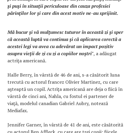
şi puşi în situaţii periculoase din cauza profesiei
părinţilor lor şi care din acest motiv ne-au sprijinit.
Mă bucur şi vă mulţumesc tuturor în această zi şi sper
că această luptă va continua şi că aplicarea corectă a
acestei legi va avea cu adevărat un impact pozitiv
asupra vieţii de zi cu zi a copiilor noştri"
, a adăugat
actriţa americană.
Halle Berry, în vârstă de 46 de ani, s-a căsătorit luna
trecută cu actorul francez Olivier Martinez, cu care
aşteaptă un copil. Actriţa americană are deja o fiică în
vârstă de cinci ani, Nahla, cu fostul ei partener de
viaţă, modelul canadian Gabriel Aubry, notează
Mediafax.
Jennifer Garner, în vârstă de 41 de ani, este căsătorită
cu actorul Ben Affleck, cu care are trei copii: fiicele