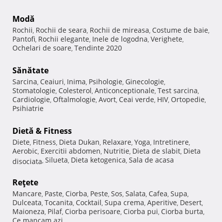
Modă
Rochii
Rochii de seara
Rochii de mireasa
Costume de baie
,
,
,
,
Pantofi
Rochii elegante
Inele de logodna
Verighete
,
,
,
,
Ochelari de soare
Tendinte 2020
,
Sănătate
Sarcina
Ceaiuri
Inima
Psihologie
Ginecologie
,
,
,
,
,
Stomatologie
Colesterol
Anticonceptionale
Test sarcina
,
,
,
,
Cardiologie
Oftalmologie
Avort
Ceai verde
HIV
Ortopedie
,
,
,
,
,
,
Psihiatrie
Dietă & Fitness
Diete
Fitness
Dieta Dukan
Relaxare
Yoga
Intretinere
,
,
,
,
,
,
Aerobic
Exercitii abdomen
Nutritie
Dieta de slabit
Dieta
,
,
,
,
Silueta
Dieta ketogenica
Sala de acasa
disociata
,
,
,
Reţete
Mancare
Paste
Ciorba
Peste
Sos
Salata
Cafea
Supa
,
,
,
,
,
,
,
,
Dulceata
Tocanita
Cocktail
Supa crema
Aperitive
Desert
,
,
,
,
,
,
Maioneza
Pilaf
Ciorba perisoare
Ciorba pui
Ciorba burta
,
,
,
,
,
Ce mancam azi