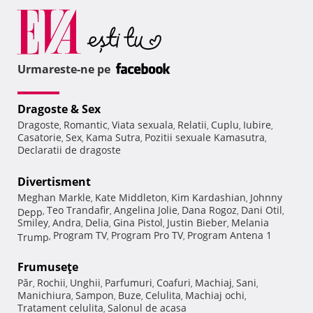
Urmareste-ne pe
Dragoste & Sex
Dragoste
Romantic
Viata sexuala
Relatii
Cuplu
Iubire
,
,
,
,
,
,
Casatorie
Sex
Kama Sutra
Pozitii sexuale Kamasutra
,
,
,
,
Declaratii de dragoste
Divertisment
Meghan Markle
Kate Middleton
Kim Kardashian
Johnny
,
,
,
Teo Trandafir
Angelina Jolie
Dana Rogoz
Dani Otil
Depp
,
,
,
,
,
Smiley
Andra
Delia
Gina Pistol
Justin Bieber
Melania
,
,
,
,
,
Program TV
Program Pro TV
Program Antena 1
Trump
,
,
,
Frumuseţe
Păr
Rochii
Unghii
Parfumuri
Coafuri
Machiaj
Sani
,
,
,
,
,
,
,
Manichiura
Sampon
Buze
Celulita
Machiaj ochi
,
,
,
,
,
Tratament celulita
Salonul de acasa
,