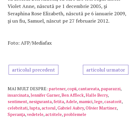
Violet Anne, născută pe 1 decembrie 2005, şi
Seraphina Rose Elizabeth, născută pe 6 ianuarie 2009,
şi un fiu, Samuel, născut pe 27 februarie 2012.
Foto: AFP/Mediafax
articolul precedent
articolul urmator
MAI MULT DESPRE:
partener
,
copii
,
cantareata
,
paparazzi
,
insarcinata
,
Jennifer Garner
,
Ben Affleck
,
Halle Berry
,
sentiment
,
nesiguranta
,
fetita
,
Adele
,
mamici
,
lege
,
casatorit
,
celebritati
,
lupta
,
actorul
,
Gabriel Aubry
,
Olivier Martinez
,
Speranţa
,
vedetele
,
actritele
,
problemele