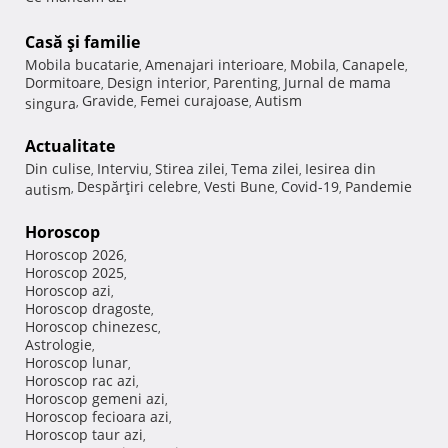
Casă şi familie
Mobila bucatarie
Amenajari interioare
Mobila
Canapele
,
,
,
,
Dormitoare
Design interior
Parenting
Jurnal de mama
,
,
,
Gravide
Femei curajoase
Autism
singura
,
,
,
Actualitate
Din culise
Interviu
Stirea zilei
Tema zilei
Iesirea din
,
,
,
,
Despărţiri celebre
Vesti Bune
Covid-19
Pandemie
autism
,
,
,
,
Horoscop
Horoscop 2026
,
Horoscop 2025
,
Horoscop azi
,
Horoscop dragoste
,
Horoscop chinezesc
,
Astrologie
,
Horoscop lunar
,
Horoscop rac azi
,
Horoscop gemeni azi
,
Horoscop fecioara azi
,
Horoscop taur azi
,