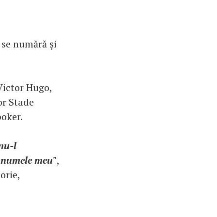
e se numără şi
 Victor Hugo,
or Stade
poker.
nu-l
e numele meu"
,
orie,