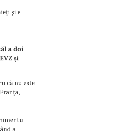
eţi şi e
tăl a doi
 EVZ și
ru că nu este
 Franţa,
enimentul
când a