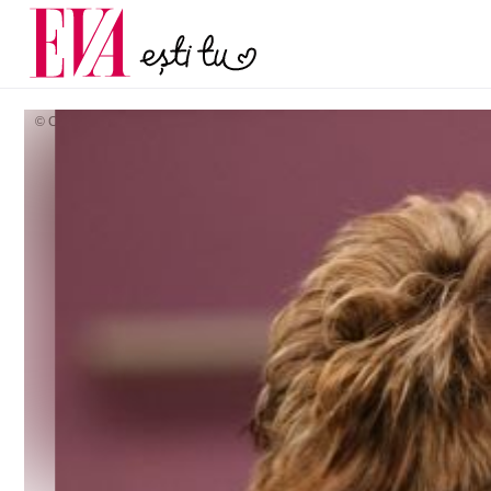
menopauză și când ar t
Carieră
la medic
Actualitate
© Copyright: