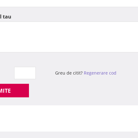
l tau
Greu de citit?
Regenerare cod
MITE