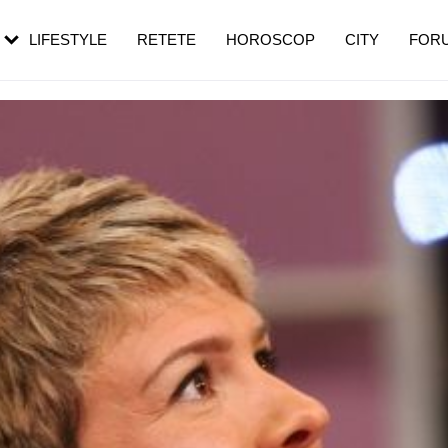
rebui să mergi
și 60 de ani. De ce te trezești mai des
pe măsură ce înaintezi în vârstă
LIFESTYLE
RETETE
HOROSCOP
CITY
FOR