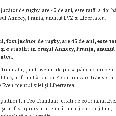
 jucător de rugby, are 43 de ani, este tatăl a doi băi
aşul Annecy, Franţa, anunță EVZ și Libertatea.
l, fost jucător de rugby, are 43 de ani, este ta
 şi e stabilit în oraşul Annecy, Franţa, anunță
tatea.
o Trandafir, ţinut ascuns de presă până acum pent
lică, ar fi un bărbat de 43 de ani care trăieşte în
 Evenimentul zilei și Libertatea.
iaţilor lui Teo Trandafir, citaţi de cotidianul Ev
l şi-ar fi surprins prietenii, în urmă cu două luni, 