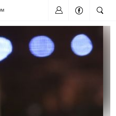
Nu ai cont?
Inregistreaza-
UM