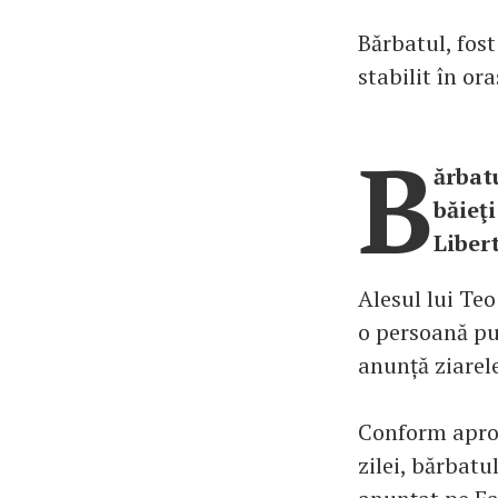
Bărbatul, fost
stabilit în or
B
ărbatu
băieţi
Liber
Alesul lui Te
o persoană pub
anunță ziarele
Conform aprop
zilei, bărbatu