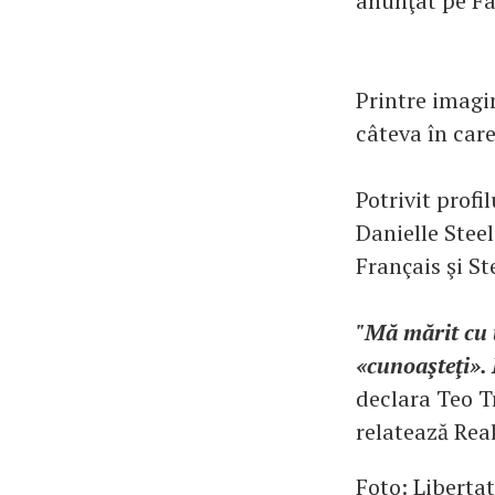
anunţat pe Fa
Printre imagin
câteva în care
Potrivit profi
Danielle Steel
Français şi St
"Mă mărit cu 
«cunoaşteţi».
declara Teo T
relatează Real
Foto: Liberta