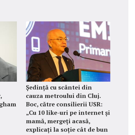
Ședință cu scântei din
,
cauza metroului din Cluj.
ngham
Boc, către consilierii USR:
„Cu 10 like-uri pe internet și
mamă, mergeți acasă,
explicați la soție cât de bun