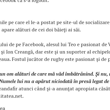
cebook că s-a logodit.
ile pe care el le-a postat pe site-ul de socializar
 apare alături de cei doi băieţi ai săi.
lului de pe Facebook, alesul lui Teo e pasionat de
 şi Ion Creangă, dar este şi un suporter al echipel
eaua. Fostul jucător de rugby este pasionat şi de 
un om alături de care mă văd îmbătrânind. Şi nu, 
 Numele lui nu a apărut niciodată în presă legat d
randafir atunci când şi-a anunţat apropiata căsăt
itatea.net.
tea