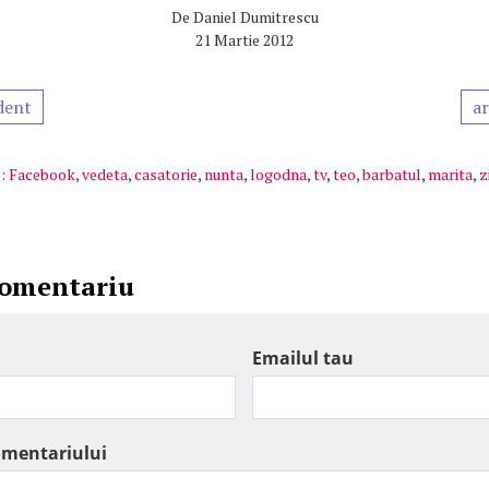
De
Daniel Dumitrescu
21 Martie 2012
dent
ar
:
Facebook
,
vedeta
,
casatorie
,
nunta
,
logodna
,
tv
,
teo
,
barbatul
,
marita
,
z
comentariu
Emailul tau
omentariului