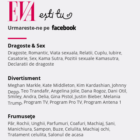
Urmareste-ne pe
Dragoste & Sex
Dragoste
Romantic
Viata sexuala
Relatii
Cuplu
Iubire
,
,
,
,
,
,
Casatorie
Sex
Kama Sutra
Pozitii sexuale Kamasutra
,
,
,
,
Declaratii de dragoste
Divertisment
Meghan Markle
Kate Middleton
Kim Kardashian
Johnny
,
,
,
Teo Trandafir
Angelina Jolie
Dana Rogoz
Dani Otil
Depp
,
,
,
,
,
Smiley
Andra
Delia
Gina Pistol
Justin Bieber
Melania
,
,
,
,
,
Program TV
Program Pro TV
Program Antena 1
Trump
,
,
,
Frumuseţe
Păr
Rochii
Unghii
Parfumuri
Coafuri
Machiaj
Sani
,
,
,
,
,
,
,
Manichiura
Sampon
Buze
Celulita
Machiaj ochi
,
,
,
,
,
Tratament celulita
Salonul de acasa
,