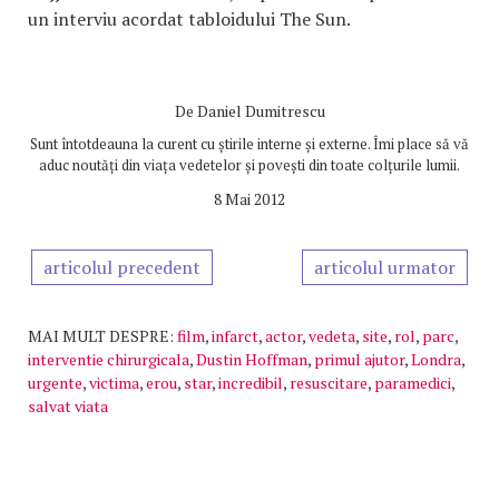
un interviu acordat tabloidului The Sun.
De
Daniel Dumitrescu
Sunt întotdeauna la curent cu știrile interne și externe. Îmi place să vă
aduc noutăți din viața vedetelor și povești din toate colțurile lumii.
8 Mai 2012
articolul precedent
articolul urmator
MAI MULT DESPRE:
film
,
infarct
,
actor
,
vedeta
,
site
,
rol
,
parc
,
interventie chirurgicala
,
Dustin Hoffman
,
primul ajutor
,
Londra
,
urgente
,
victima
,
erou
,
star
,
incredibil
,
resuscitare
,
paramedici
,
salvat viata