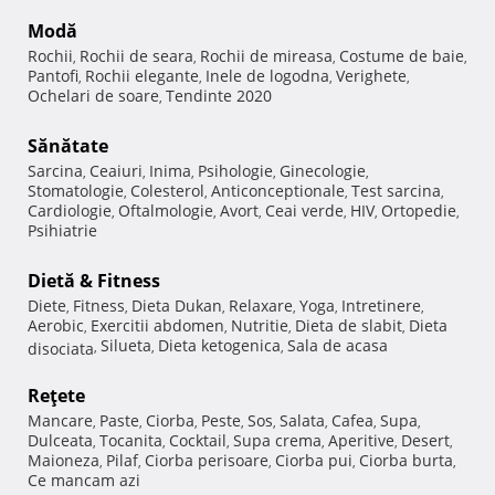
Modă
Rochii
Rochii de seara
Rochii de mireasa
Costume de baie
,
,
,
,
Pantofi
Rochii elegante
Inele de logodna
Verighete
,
,
,
,
Ochelari de soare
Tendinte 2020
,
Sănătate
Sarcina
Ceaiuri
Inima
Psihologie
Ginecologie
,
,
,
,
,
Stomatologie
Colesterol
Anticonceptionale
Test sarcina
,
,
,
,
Cardiologie
Oftalmologie
Avort
Ceai verde
HIV
Ortopedie
,
,
,
,
,
,
Psihiatrie
Dietă & Fitness
Diete
Fitness
Dieta Dukan
Relaxare
Yoga
Intretinere
,
,
,
,
,
,
Aerobic
Exercitii abdomen
Nutritie
Dieta de slabit
Dieta
,
,
,
,
Silueta
Dieta ketogenica
Sala de acasa
disociata
,
,
,
Reţete
Mancare
Paste
Ciorba
Peste
Sos
Salata
Cafea
Supa
,
,
,
,
,
,
,
,
Dulceata
Tocanita
Cocktail
Supa crema
Aperitive
Desert
,
,
,
,
,
,
Maioneza
Pilaf
Ciorba perisoare
Ciorba pui
Ciorba burta
,
,
,
,
,
Ce mancam azi