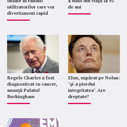
online în rândul
a stins din viață la 93
utilizatorilor care vor
de ani
divertisment rapid
Regele Charles a fost
Elon, supărat pe Nolan:
diagnosticat cu cancer,
"şi-a pierdut
anunță Palatul
integritatea". Are
Buckingham
dreptate?