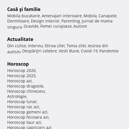
Casă şi familie
Mobila bucatarie
Amenajari interioare
Mobila
Canapele
,
,
,
,
Dormitoare
Design interior
Parenting
Jurnal de mama
,
,
,
Gravide
Femei curajoase
Autism
singura
,
,
,
Actualitate
Din culise
Interviu
Stirea zilei
Tema zilei
Iesirea din
,
,
,
,
Despărţiri celebre
Vesti Bune
Covid-19
Pandemie
autism
,
,
,
,
Horoscop
Horoscop 2026
,
Horoscop 2025
,
Horoscop azi
,
Horoscop dragoste
,
Horoscop chinezesc
,
Astrologie
,
Horoscop lunar
,
Horoscop rac azi
,
Horoscop gemeni azi
,
Horoscop fecioara azi
,
Horoscop taur azi
,
Horoscop capricorn azi
,