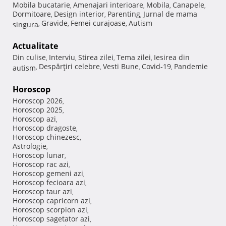
Mobila bucatarie
Amenajari interioare
Mobila
Canapele
,
,
,
,
Dormitoare
Design interior
Parenting
Jurnal de mama
,
,
,
Gravide
Femei curajoase
Autism
singura
,
,
,
Actualitate
Din culise
Interviu
Stirea zilei
Tema zilei
Iesirea din
,
,
,
,
Despărţiri celebre
Vesti Bune
Covid-19
Pandemie
autism
,
,
,
,
Horoscop
Horoscop 2026
,
Horoscop 2025
,
Horoscop azi
,
Horoscop dragoste
,
Horoscop chinezesc
,
Astrologie
,
Horoscop lunar
,
Horoscop rac azi
,
Horoscop gemeni azi
,
Horoscop fecioara azi
,
Horoscop taur azi
,
Horoscop capricorn azi
,
Horoscop scorpion azi
,
Horoscop sagetator azi
,