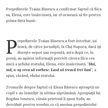
Preşedintele Traian Băsescu a confirmat faptul că fiica
sa, Elena, este însărcinată, iar el urmează să fie pentru
prima dată bunic.
P
reşedintele Traian Băsescu a fost întrebat, joi
seară, de către jurnalişti, la Cluj Napoca, dacă îşi
doreşte nepot sau nepoată, asta după ce, în
presă, au apărut informaţii potrivit cărora fiica cea
mică a şefului statului, Elena, este însărcinată.
"Hai,
mă, n-aş vrea să vorbesc. Lasă să treacă trei luni"
, a
spus, râzând, efului statului.
Zvonurile despre faptul că Elena Băsescu aşteaptă un
copil s-au înmulţit în ultima săptămână. Apropiaţii lui
Bogdan Ionescu, căruia prietenii îi spun Syda, au
dezvăluit pentru wowbiz.ro că mezina preşedintelui