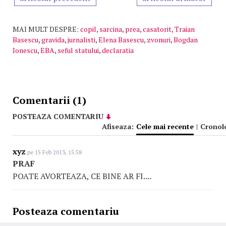
MAI MULT DESPRE:
copil
,
sarcina
,
prea
,
casatorit
,
Traian
Basescu
,
gravida
,
jurnalisti
,
Elena Basescu
,
zvonuri
,
Bogdan
Ionescu
,
EBA
,
seful statului
,
declaratia
Comentarii (1)
POSTEAZA COMENTARIU
Afiseaza:
Cele mai recente
|
Cronol
xyz
pe 15 Feb 2013, 15:58
PRAF
POATE AVORTEAZA, CE BINE AR FI....
Posteaza comentariu