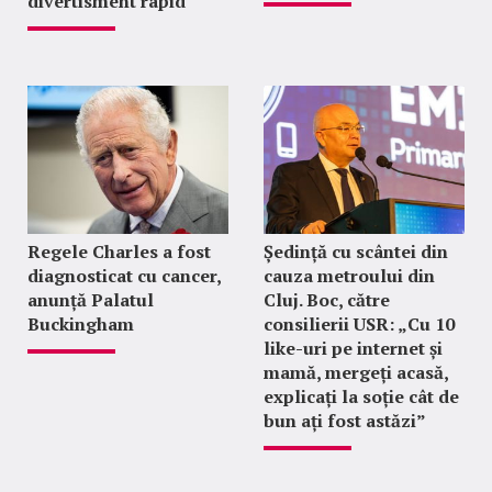
divertisment rapid
Regele Charles a fost
Ședință cu scântei din
diagnosticat cu cancer,
cauza metroului din
anunță Palatul
Cluj. Boc, către
Buckingham
consilierii USR: „Cu 10
like-uri pe internet și
mamă, mergeți acasă,
explicați la soție cât de
bun ați fost astăzi”