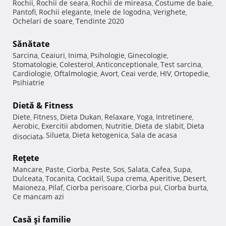
Rochii
Rochii de seara
Rochii de mireasa
Costume de baie
,
,
,
,
Pantofi
Rochii elegante
Inele de logodna
Verighete
,
,
,
,
Ochelari de soare
Tendinte 2020
,
Sănătate
Sarcina
Ceaiuri
Inima
Psihologie
Ginecologie
,
,
,
,
,
Stomatologie
Colesterol
Anticonceptionale
Test sarcina
,
,
,
,
Cardiologie
Oftalmologie
Avort
Ceai verde
HIV
Ortopedie
,
,
,
,
,
,
Psihiatrie
Dietă & Fitness
Diete
Fitness
Dieta Dukan
Relaxare
Yoga
Intretinere
,
,
,
,
,
,
Aerobic
Exercitii abdomen
Nutritie
Dieta de slabit
Dieta
,
,
,
,
Silueta
Dieta ketogenica
Sala de acasa
disociata
,
,
,
Reţete
Mancare
Paste
Ciorba
Peste
Sos
Salata
Cafea
Supa
,
,
,
,
,
,
,
,
Dulceata
Tocanita
Cocktail
Supa crema
Aperitive
Desert
,
,
,
,
,
,
Maioneza
Pilaf
Ciorba perisoare
Ciorba pui
Ciorba burta
,
,
,
,
,
Ce mancam azi
Casă şi familie