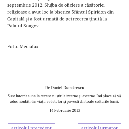
septembrie 2012. Slujba de oficiere a căsătoriei
religioase a avut loc la biserica Sfântul Spiridon din
Capitală şi a fost urmată de petrecerea ţinută la
Palatul Snagov.
Foto: Mediafax
De
Daniel Dumitrescu
Sunt întotdeauna la curent cu știrile interne și externe. Îmi place să vă
aduc noutăți din viața vedetelor și povești din toate colțurile lumii.
14 Februarie 2013
articolul precedent
articolul urmator