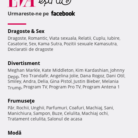
Urmareste-ne pe
Dragoste & Sex
Dragoste
Romantic
Viata sexuala
Relatii
Cuplu
Iubire
,
,
,
,
,
,
Casatorie
Sex
Kama Sutra
Pozitii sexuale Kamasutra
,
,
,
,
Declaratii de dragoste
Divertisment
Meghan Markle
Kate Middleton
Kim Kardashian
Johnny
,
,
,
Teo Trandafir
Angelina Jolie
Dana Rogoz
Dani Otil
Depp
,
,
,
,
,
Smiley
Andra
Delia
Gina Pistol
Justin Bieber
Melania
,
,
,
,
,
Program TV
Program Pro TV
Program Antena 1
Trump
,
,
,
Frumuseţe
Păr
Rochii
Unghii
Parfumuri
Coafuri
Machiaj
Sani
,
,
,
,
,
,
,
Manichiura
Sampon
Buze
Celulita
Machiaj ochi
,
,
,
,
,
Tratament celulita
Salonul de acasa
,
Modă