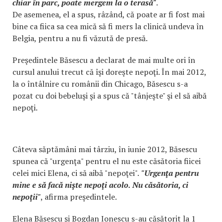
chiar în parc, poate mergem la o terasă"
.
De asemenea, el a spus, râzând, că poate ar fi fost mai
bine ca fiica sa cea mică să fi mers la clinică undeva în
Belgia, pentru a nu fi văzută de presă.
Preşedintele Băsescu a declarat de mai multe ori în
cursul anului trecut că îşi doreşte nepoţi. În mai 2012,
la o întâlnire cu românii din Chicago, Băsescu s-a
pozat cu doi bebeluşi şi a spus că "tânjeşte" şi el să aibă
nepoţi.
Câteva săptămâni mai târziu, în iunie 2012, Băsescu
spunea că "urgenţa" pentru el nu este căsătoria fiicei
celei mici Elena, ci să aibă "nepoţei".
"Urgenţa pentru
mine e să facă nişte nepoţi acolo. Nu căsătoria, ci
nepoţii"
, afirma preşedintele.
Elena Băsescu şi Bogdan Ionescu s-au căsătorit la 1