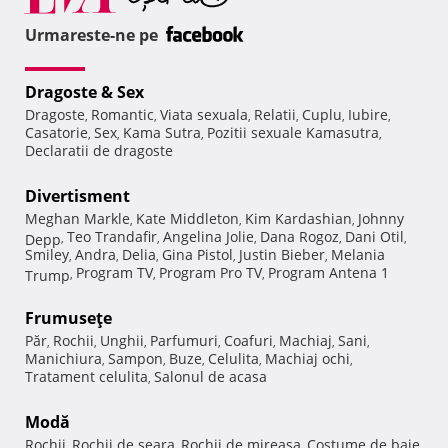
Urmareste-ne pe
Dragoste & Sex
Dragoste
Romantic
Viata sexuala
Relatii
Cuplu
Iubire
,
,
,
,
,
,
Casatorie
Sex
Kama Sutra
Pozitii sexuale Kamasutra
,
,
,
,
Declaratii de dragoste
Divertisment
Meghan Markle
Kate Middleton
Kim Kardashian
Johnny
,
,
,
Teo Trandafir
Angelina Jolie
Dana Rogoz
Dani Otil
Depp
,
,
,
,
,
Smiley
Andra
Delia
Gina Pistol
Justin Bieber
Melania
,
,
,
,
,
Program TV
Program Pro TV
Program Antena 1
Trump
,
,
,
Frumuseţe
Păr
Rochii
Unghii
Parfumuri
Coafuri
Machiaj
Sani
,
,
,
,
,
,
,
Manichiura
Sampon
Buze
Celulita
Machiaj ochi
,
,
,
,
,
Tratament celulita
Salonul de acasa
,
Modă
Rochii
Rochii de seara
Rochii de mireasa
Costume de baie
,
,
,
,