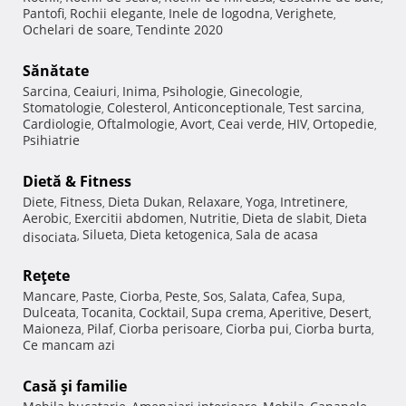
Pantofi
Rochii elegante
Inele de logodna
Verighete
,
,
,
,
Ochelari de soare
Tendinte 2020
,
Sănătate
Sarcina
Ceaiuri
Inima
Psihologie
Ginecologie
,
,
,
,
,
Stomatologie
Colesterol
Anticonceptionale
Test sarcina
,
,
,
,
Cardiologie
Oftalmologie
Avort
Ceai verde
HIV
Ortopedie
,
,
,
,
,
,
Psihiatrie
Dietă & Fitness
Diete
Fitness
Dieta Dukan
Relaxare
Yoga
Intretinere
,
,
,
,
,
,
Aerobic
Exercitii abdomen
Nutritie
Dieta de slabit
Dieta
,
,
,
,
Silueta
Dieta ketogenica
Sala de acasa
disociata
,
,
,
Reţete
Mancare
Paste
Ciorba
Peste
Sos
Salata
Cafea
Supa
,
,
,
,
,
,
,
,
Dulceata
Tocanita
Cocktail
Supa crema
Aperitive
Desert
,
,
,
,
,
,
Maioneza
Pilaf
Ciorba perisoare
Ciorba pui
Ciorba burta
,
,
,
,
,
Ce mancam azi
Casă şi familie