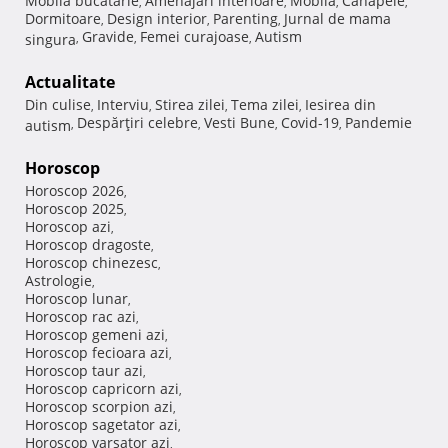
Mobila bucatarie
Amenajari interioare
Mobila
Canapele
,
,
,
,
Dormitoare
Design interior
Parenting
Jurnal de mama
,
,
,
Gravide
Femei curajoase
Autism
singura
,
,
,
Actualitate
Din culise
Interviu
Stirea zilei
Tema zilei
Iesirea din
,
,
,
,
Despărţiri celebre
Vesti Bune
Covid-19
Pandemie
autism
,
,
,
,
Horoscop
Horoscop 2026
,
Horoscop 2025
,
Horoscop azi
,
Horoscop dragoste
,
Horoscop chinezesc
,
Astrologie
,
Horoscop lunar
,
Horoscop rac azi
,
Horoscop gemeni azi
,
Horoscop fecioara azi
,
Horoscop taur azi
,
Horoscop capricorn azi
,
Horoscop scorpion azi
,
Horoscop sagetator azi
,
Horoscop varsator azi
,