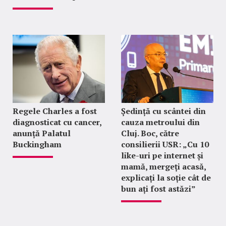
Regele Charles a fost
Ședință cu scântei din
diagnosticat cu cancer,
cauza metroului din
anunță Palatul
Cluj. Boc, către
Buckingham
consilierii USR: „Cu 10
like-uri pe internet și
mamă, mergeți acasă,
explicați la soție cât de
bun ați fost astăzi”